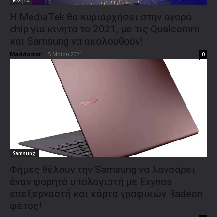
Κινητά
Η MediaTek θα κυριαρχήσει στην αγορά
chip για κινητά το 2021, με τις Qualcomm
και Samsung να ακολουθούν!
Maddoctor
-
5 Μαΐου 2021
0
Samsung
Φήμες θέλουν την Samsung να λανσάρει
έναν φορητό υπολογιστή με Exynos
επεξεργαστή και κάρτα γραφικών Radeon
φέτος!