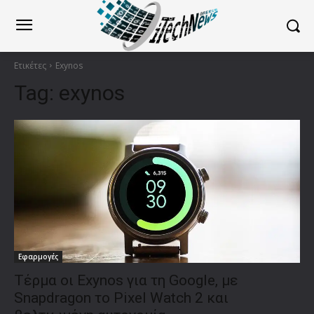
Ετικέτες
Exynos
Tag:
exynos
Εφαρμογές
Τέρμα οι Exynos για τη Google, με
Snapdragon το Pixel Watch 2 και