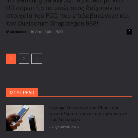
Το Samsung Galaxy S21 θα έρθει με νέο
UD σαρωτή αποτυπώματος δείχνουν τα
στοιχεία του FCC, που επιβεβαιώνουν και
τον Qualcomm Snapdragon 888!
Maddoctor
-
10 Δεκεμβρίου 2020
0
1
2
MOST READ
Η κρυφή λειτουργία του iPhone που
καταπολεμά τη ναυτία από την κίνηση –
Πώς λειτουργεί
7 Αυγούστου 2026