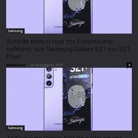
Samsung
Αυτή θα είναι η τιμή της Ευρωπαϊκής
έκδοσης των Samsung Galaxy S21 και S21
Plus!
Maddoctor
-
26 Δεκεμβρίου 2020
0
Samsung