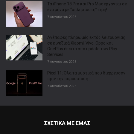
Τα iPhone 18 Pro και Pro Max έρχονται σε
ένα μήνα με “απλησίαστη” τιμή!
7 Αυγούστου 2026
Ανέπαφες πληρωμές εκτός λειτουργίας
σε κινεζικά Xiaomi, Vivo, Oppo και
OnePlus έπειτα από update των Play
Services
7 Αυγούστου 2026
Pixel 11: Όλα τα μυστικά που διέρρευσαν
πριν την παρουσίαση
7 Αυγούστου 2026
ΣΧΕΤΙΚΑ ΜΕ ΕΜΑΣ