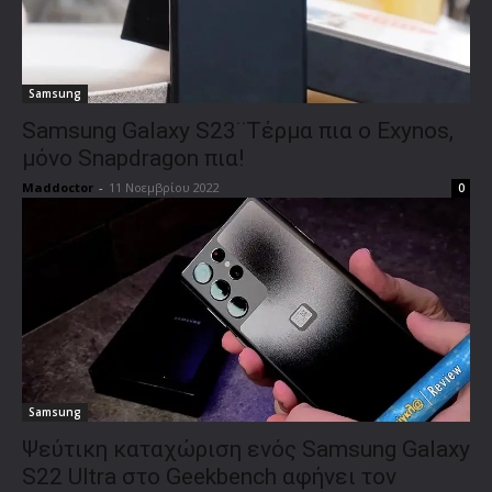
Samsung
Samsung Galaxy S23¨Τέρμα πια ο Exynos,
μόνο Snapdragon πια!
Maddoctor
-
11 Νοεμβρίου 2022
0
Samsung
Ψεύτικη καταχώριση ενός Samsung Galaxy
S22 Ultra στο Geekbench αφήνει τον