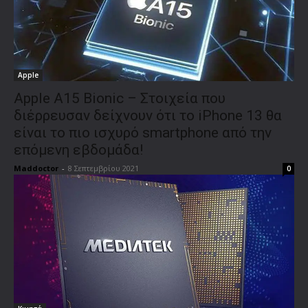
Apple
Apple A15 Bionic – Στοιχεία που
διέρρευσαν δείχνουν ότι το iPhone 13 θα
είναι το πιο ισχυρό smartphone από την
επόμενη εβδομάδα!
Maddoctor
-
8 Σεπτεμβρίου 2021
0