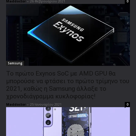
Maddoctor
-
26 Φεβρουαρίου 2021
0
Samsung
Το πρώτο Exynos SoC με AMD GPU θα
μπορούσε να φτάσει το πρώτο τρίμηνο του
2021, καθώς η Samsung άλλαξε το
χρονοδιάγραμμα κυκλοφορίας!
Maddoctor
-
25 Ιανουαρίου 2021
0