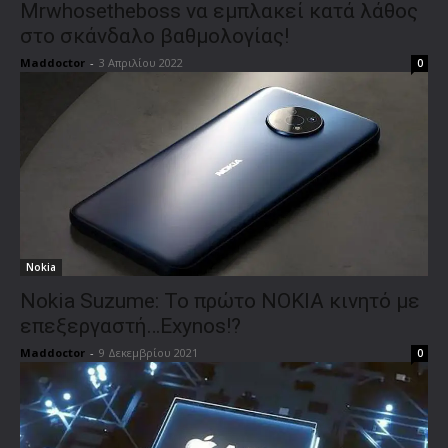
Mrwhosetheboss να εμπλακεί κατά λάθος
στο σκάνδαλο βαθμολογίας!
Maddoctor
-
3 Απριλίου 2022
0
Nokia
Nokia Suzume: Το πρώτο ΝΟΚΙΑ κινητό με
επεξεργαστή…Exynos!?
Maddoctor
-
9 Δεκεμβρίου 2021
0