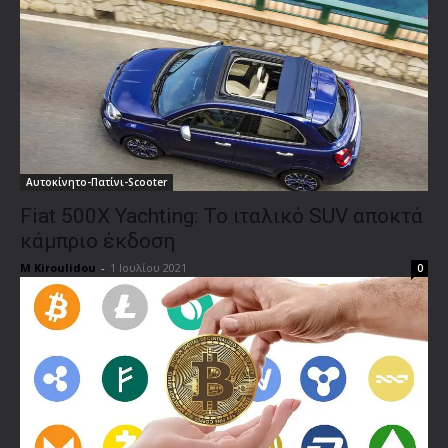
Αυτοκίνητο-Πατίνι-Scooter
Fiat 500Χ Yachting: Το ιταλικό SUV αποκτά
κάμπριο έκδοση
M Kiroulidou
-
1 Ιουλίου 2021
0