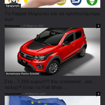
Εφαρμογές
Το Paypal πληρώνει και σε κρυπτονόμισμα
πια!
Maddoctor
-
31 Μαρτίου 2021
0
Αυτοκίνητο-Πατίνι-Scooter
Στα… 7.200 ευρώ!?!? Και crossover… και…
πόλης!!! Είναι το Fiat Mobi…
Unpackman
-
28 Μαρτίου 2021
0