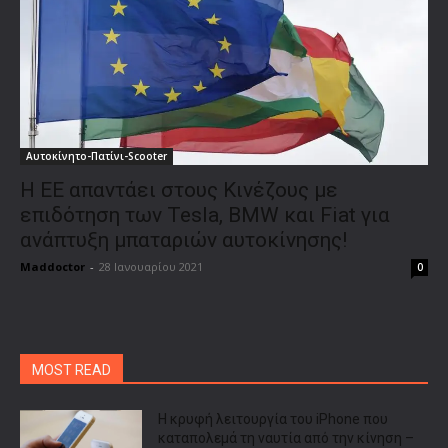
Αυτοκίνητο-Πατίνι-Scooter
Η ΕΕ απαντάει στους Κινέζους με
επιδότηση των Tesla, ΒΜW και Fiat για
ανάπτυξη μπαταριών αυτοκίνησης!
Maddoctor
-
28 Ιανουαρίου 2021
0
MOST READ
Η κρυφή λειτουργία του iPhone που
καταπολεμά τη ναυτία από την κίνηση –