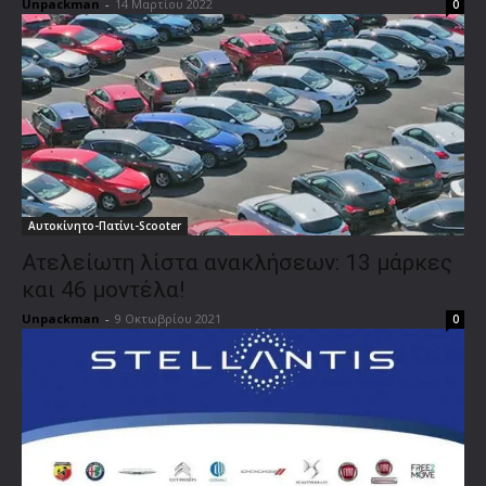
Unpackman
-
14 Μαρτίου 2022
0
Αυτοκίνητο-Πατίνι-Scooter
Ατελείωτη λίστα ανακλήσεων: 13 μάρκες
και 46 μοντέλα!
Unpackman
-
9 Οκτωβρίου 2021
0