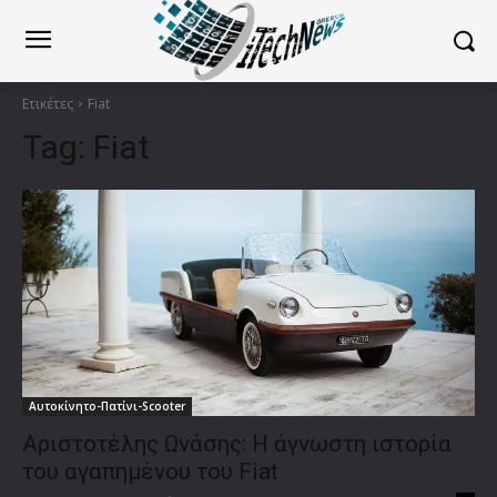
Ετικέτες
Fiat
Tag:
Fiat
Αυτοκίνητο-Πατίνι-Scooter
Αριστοτέλης Ωνάσης: Η άγνωστη ιστορία
του αγαπημένου του Fiat