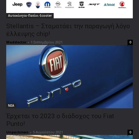
Αυτοκίνητο-Πατίνι-Scooter
Stellantis – Σταματάει την παραγωγή λόγο
έλλειψης chip!
Maddoctor
-
1 Σεπτεμβρίου 2021
0
ΝΕΑ
Έρχεται το 2023 ο διάδοχος του Fiat
Punto!
Unpackman
-
5 Αυγούστου 2021
0