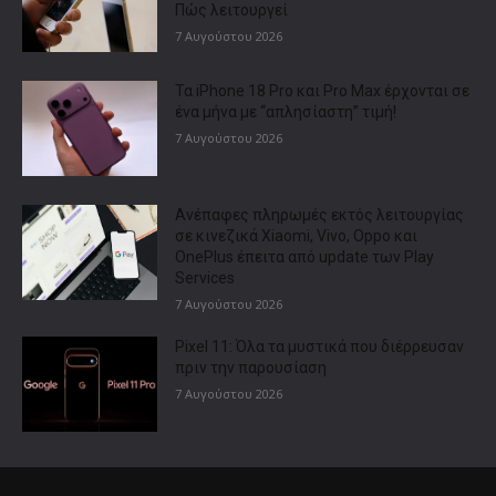
Πώς λειτουργεί
7 Αυγούστου 2026
Τα iPhone 18 Pro και Pro Max έρχονται σε
ένα μήνα με “απλησίαστη” τιμή!
7 Αυγούστου 2026
Ανέπαφες πληρωμές εκτός λειτουργίας
σε κινεζικά Xiaomi, Vivo, Oppo και
OnePlus έπειτα από update των Play
Services
7 Αυγούστου 2026
Pixel 11: Όλα τα μυστικά που διέρρευσαν
πριν την παρουσίαση
7 Αυγούστου 2026