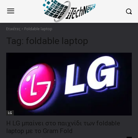
Ετικέτες
Foldable laptop
Tag:
foldable laptop
LG
H LG μπαίνει στο παιχνίδι των foldable
laptop με το Gram Fold