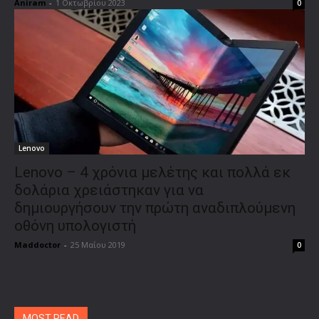
Aniram
-
1 Οκτωβρίου 2023
0
Lenovo
Lenovo – 4 χρόνια μελέτης και πολλά εκ
δολάρια χρειάστηκαν για να
δημιουργήσουν την πρώτη αναδιπλούμενη
οθόνη υπολογιστή
Maddoctor
-
25 Μαΐου 2019
0
MOST READ