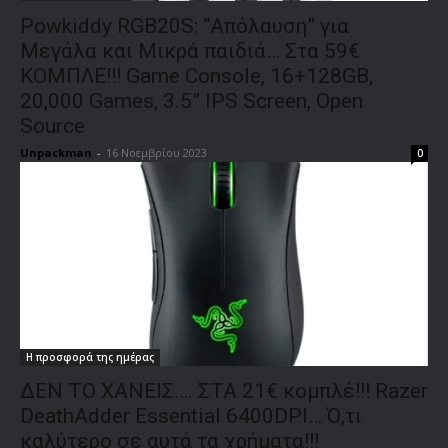
Powkiddy RGB20S: “Απόλαυση” για
Μεγάλα και Μικρά παιδιά… Στα 59€
ΚΟΜΠΛΕ!!! Game Console, 16+128GB,
20,000 Games, 3.5” IPS Screen, Open
Source
Unpackman
-
16 Νοεμβρίου 2023
0
Η προσφορά της ημέρας
ΔΕΝ ΤΟ ΧΑΝΕΙΣ…. ΣΤΑ 21€ κομπλέ!!! Razer
DeathAdder Essential 6400DPI… Ό,τι
καλύτερο σε αυτά τα χρήματα!!!