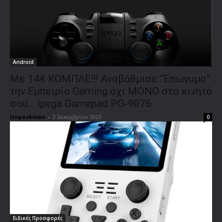
Android
Με 14€ ΚΟΜΠΛΕ!!! Αναβάθμισε “Επώνυμα”
την Εμπειρία Gaming όχι ΜΟΝΟ στο κινητό
σου… Ipega Gamepad PG-9076
Unpackman
-
3 Δεκεμβρίου 2023
0
Ειδικές Προσφορές