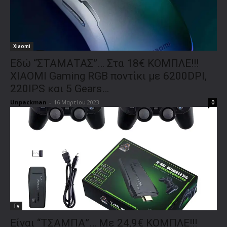
Xiaomi
Εδώ “ΣΤΑΜΑΤΑΣ”… Στα 18€ ΚΟΜΠΛΕ!!!
XIAOMI Gaming RGB ποντίκι με 6200DPI,
220IPS και 5 Gears…
Unpackman
-
16 Μαρτίου 2023
0
Tv
Είναι “ΤΣΑΜΠΑ”… Με 24,9€ ΚΟΜΠΛΕ!!!