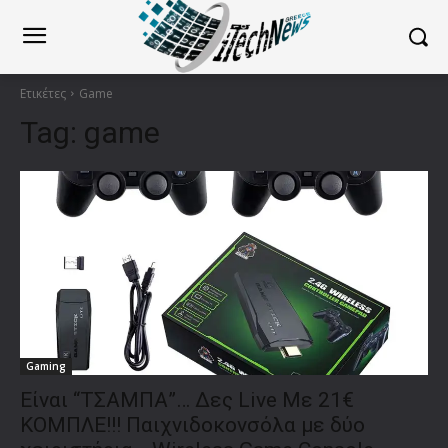
Ετικέτες
Game
Tag:
game
Gaming
Είναι “ΤΣΑΜΠΑ”… Δες Live Με 21€
ΚΟΜΠΛΕ!!! Παιχνιδοκονσόλα με δύο