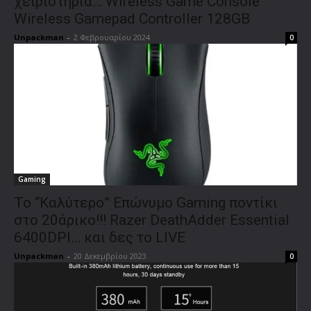
χειριστήρια… Wireless Game Console
Wireless Gamepad Controller 128GB
Unpackman
-
2 Φεβρουαρίου 2024
0
Gaming
Το “Καλύτερο” Επώνυμο Gaming ποντίκι
στο 20άρικο!!! Razer DeathAdder Essential
6400DPI… και δες το LIVE
Unpackman
-
20 Δεκεμβρίου 2023
0