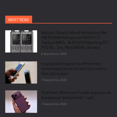
MOST READ
Νόμιμος (Χωρίς Άδεια) Ασύρματος Με
ΠΑΓΚΟΣΜΙΑ Κάλυψη για ΟΛΟΥΣ!? 2
Τεμάχια ΜΑΖΙ… ALERVITES Baofeng AT1
POC 4G… Στα 79€ ΚΟΜΠΛΕ (βίντεο)
8 Αυγούστου 2026
Η κρυφή λειτουργία του iPhone που
καταπολεμά τη ναυτία από την κίνηση –
Πώς λειτουργεί
7 Αυγούστου 2026
Τα iPhone 18 Pro και Pro Max έρχονται σε
ένα μήνα με “απλησίαστη” τιμή!
7 Αυγούστου 2026