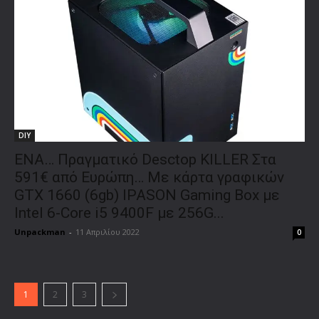
DIY
ENA… Πραγματικό Desctop KILLER Στα
591€ από Ευρώπη… Με κάρτα γραφικών
GTX 1660 (6gb) IPASON Gaming Box με
Intel 6-Core i5 9400F με 256G...
Unpackman
-
11 Απριλίου 2022
0
1
2
3