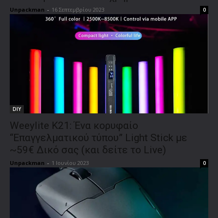
Unpackman
-
16 Σεπτεμβρίου 2023
0
DIY
Weeylite K21: Ένα κορυφαίο
“Επαγγελματικού τύπου” Light Stick με
~59€ Δικό σας (και δείτε το Live)
Unpackman
-
1 Ιουνίου 2023
0