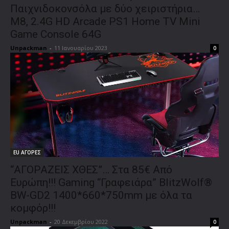
Παιχνιδοκονσόλα με δύο χειριστήρια…
M8, 2.4G HD Arcade PS1 Home TV Mini
Game Console 64G
Unpackman
-
11 Ιανουαρίου 2023
0
EU ΑΓΟΡΕΣ
“ΑΓΟΡΑΖΕΙΣ ΧΘΕΣ”… Στα 85€ Από
Ευρώπη!!! Gaming “Γραφειάρα” BlitzWolf®
BW-GD2 1400*660*750mm με όλα τα
κομφόρ!!!
Unpackman
-
20 Δεκεμβρίου 2022
0