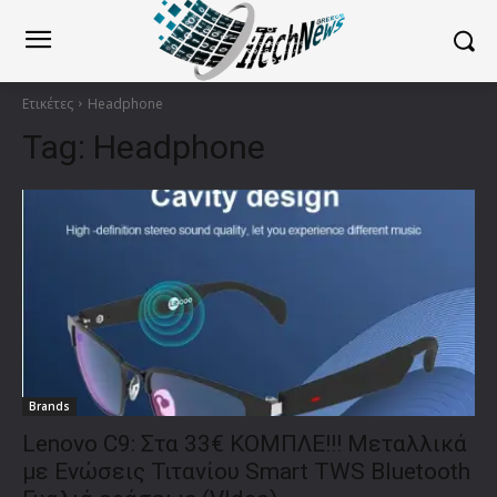
Ετικέτες
Headphone
Tag:
Headphone
Brands
Lenovo C9: Στα 33€ ΚΟΜΠΛΕ!!! Μεταλλικά
με Ενώσεις Τιτανίου Smart TWS Bluetooth