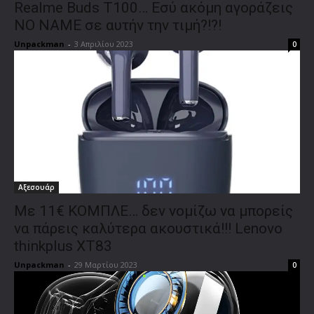
Realme Buds T100… Εσύ ακόμη αγοράζεις
ΝΟ ΝΑΜΕ σε αυτήν την τιμή?!?!
Unpackman
-
3 Απριλίου 2023
0
Αξεσουάρ
Με 11€ ΚΟΜΠΛΕ… δεν νομίζω να μπορείς
να πάρεις καλύτερα ακουστικά!!! Lenovo
thinkplus XT83
Unpackman
-
29 Μαρτίου 2023
0