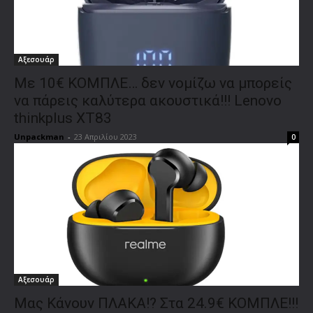
Αξεσουάρ
Με 10€ ΚΟΜΠΛΕ… δεν νομίζω να μπορείς
να πάρεις καλύτερα ακουστικά!!! Lenovo
thinkplus XT83
Unpackman
-
23 Απριλίου 2023
0
Αξεσουάρ
Μας Κάνουν ΠΛΑΚΑ!? Στα 24.9€ ΚΟΜΠΛΕ!!!