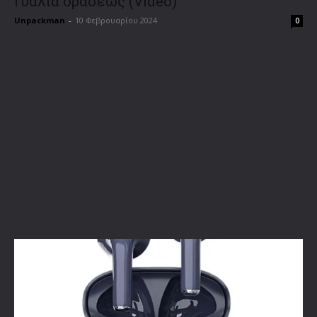
Γυαλιά οράσεως (VIdeo)
Unpackman
-
10 Φεβρουαρίου 2024
0