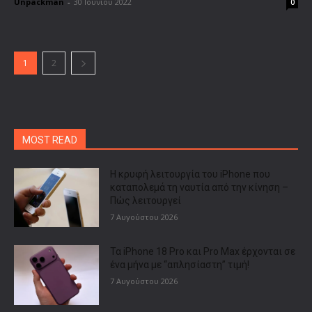
Unpackman
-
30 Ιουνίου 2022
0
1
2
MOST READ
Η κρυφή λειτουργία του iPhone που
καταπολεμά τη ναυτία από την κίνηση –
Πώς λειτουργεί
7 Αυγούστου 2026
Τα iPhone 18 Pro και Pro Max έρχονται σε
ένα μήνα με “απλησίαστη” τιμή!
7 Αυγούστου 2026