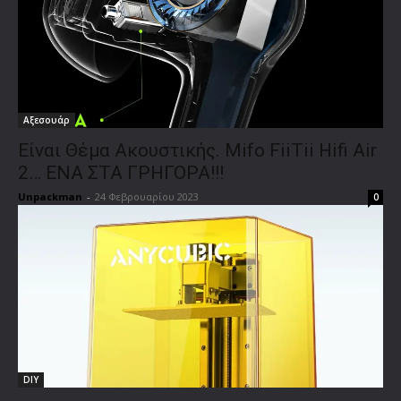
Αξεσουάρ
Είναι Θέμα Ακουστικής. Mifo FiiTii Hifi Air
2… ΕΝΑ ΣΤΑ ΓΡΗΓΟΡΑ!!!
Unpackman
-
24 Φεβρουαρίου 2023
0
DIY