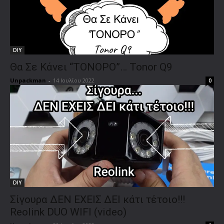
DIY
Θα Σε Κάνει “ΤΟΝΟΡΟ”… Tonor Q9
Unpackman
-
14 Ιουλίου 2022
0
DIY
Σίγουρα ΔΕΝ ΕΧΕΙΣ ΔΕΙ κάτι τέτοιο!!!
Reolink DUO WIFI (video)