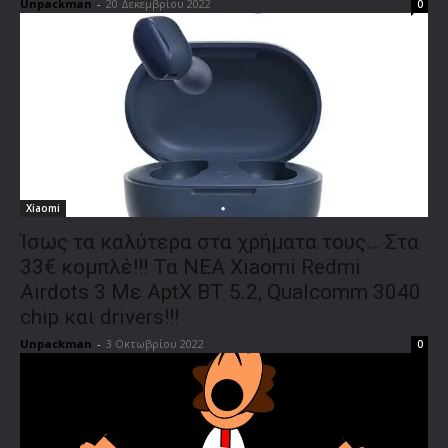
Unpackman
-
20 Δεκεμβρίου 2022
0
Xiaomi
Ίσως τα καλύτερα στα χρήματα τους… Στα
33€ κομπλέ!!! Τα ΝΕΑ Xiaomi Redmi
Airdots 3 Με AptX BT 5.2, Qualcomm 3040
chip και drivers!!!
Unpackman
-
3 Οκτωβρίου 2022
0