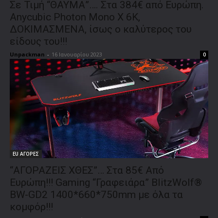
Σε Τιμή “ΘΑΥΜΑ”…. Στα 384€ από Ευρώπη.
Αnycubic Photon Mono X 6K,
ΔΟΚΙΜΑΣΜΕΝΑ, ίσως ο καλύτερος του
είδους του!!!
Unpackman
-
16 Ιανουαρίου 2023
0
EU ΑΓΟΡΕΣ
“ΑΓΟΡΑΖΕΙΣ ΧΘΕΣ”… Στα 85€ Από
Ευρώπη!!! Gaming “Γραφειάρα” BlitzWolf®
BW-GD2 1400*660*750mm με όλα τα
κομφόρ!!!