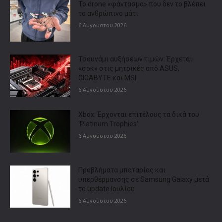
Το drone «φάντασμα» που δεν το βλέπει
το ανθρώπινο μάτι
6 Αυγούστου 2026
Τσουνάμι αυξήσεων τιμών: Έρχεται
«σοκ» στις μητρικές από ASUS,
GIGABYTE και MSI
6 Αυγούστου 2026
Xbox: Έρχονται επιτέλους τα δικά του
‘Platinum Trophies’
6 Αυγούστου 2026
Προβλήματα μπαταρίας και
υπερθέρμανσης σε Samsung Galaxy μετά
το update Ιουλίου
6 Αυγούστου 2026