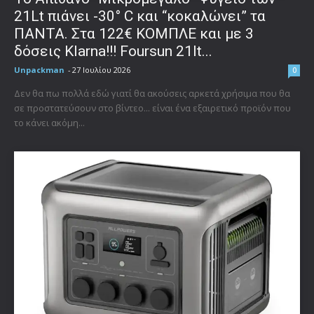
21Lt πιάνει -30° C και “κοκαλώνει” τα
ΠΑΝΤΑ. Στα 122€ ΚΟΜΠΛΕ και με 3
δόσεις Klarna!!! Foursun 21lt...
Unpackman
-
27 Ιουλίου 2026
0
Δεν θα πω πολλά εδώ γιατί θα ακούσεις αρκετά χρήσιμα που θα
σε προστατεύσουν στο βίντεο... είναι ένα εξαιρετικό προϊόν που
το κάνει ακόμη...