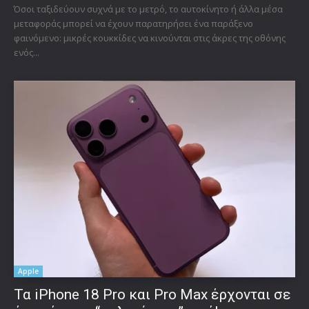
Όσοι ταξιδεύουν συχνά με το μετρό, το αυτοκίνητο ή άλλα μέσα
μεταφοράς μπορεί να έχουν παρατηρήσει ένα παράξενο
φαινόμενο: μικρές κουκκίδες να κινούνται στις άκρες της οθόνης
ενός...
Apple
Τα iPhone 18 Pro και Pro Max έρχονται σε