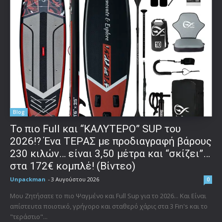
Blog
To πιο Full και “ΚΑΛΥΤΕΡΟ” SUP του
2026!? Ένα ΤΕΡΑΣ με προδιαγραφή βάρους
230 κιλών… είναι 3,50 μέτρα και “σκίζει”…
στα 172€ κομπλέ! (Βίντεο)
Unpackman
-
3 Αυγούστου 2026
0
Μου Ζητήσατε το πιο Ψαγμένο και Full Sup για το 2026... Και Είναι
απίστευτα ποιοτικό, γρήγορο και σταθερό χάρις στα 3 Fin's και το
"τεράστιο"...