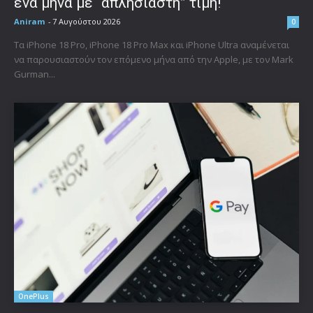
ένα μήνα με “απλησίαστη” τιμή!
Aniram
-
7 Αυγούστου 2026
0
Τα iPhone 18 Pro, iPhone 18 Pro Max και iPhone Ultra αναμένεται
να παρουσιαστούν τον επόμενο μήνα από την Apple, με τον Mark
Gurman...
OnePlus