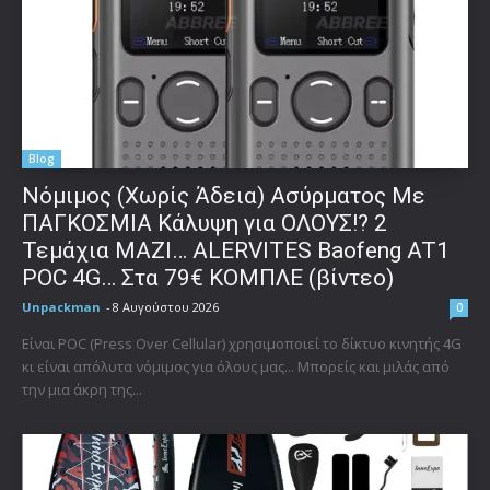
Blog
Νόμιμος (Χωρίς Άδεια) Ασύρματος Με
ΠΑΓΚΟΣΜΙΑ Κάλυψη για ΟΛΟΥΣ!? 2
Τεμάχια ΜΑΖΙ… ALERVITES Baofeng AT1
POC 4G… Στα 79€ ΚΟΜΠΛΕ (βίντεο)
Unpackman
-
8 Αυγούστου 2026
0
Είναι POC (Press Over Cellular) χρησιμοποιεί το δίκτυο κινητής 4G
κι είναι απόλυτα νόμιμος για όλους μας... Μπορείς και μιλάς από
την μια άκρη της...