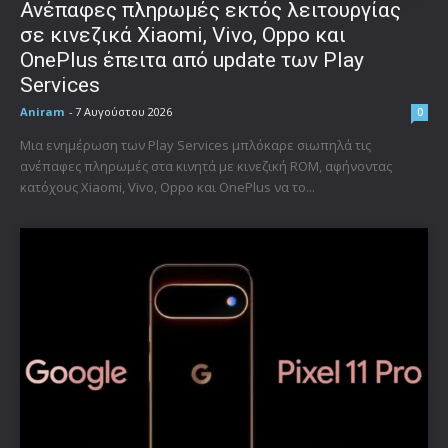
Ανέπαφες πληρωμές εκτός λειτουργίας
σε κινεζικά Xiaomi, Vivo, Oppo και
OnePlus έπειτα από update των Play
Services
Aniram
-
7 Αυγούστου 2026
0
Μια ενημέρωση των Play Services μπλόκαρε σιωπηλά τις
ανέπαφες πληρωμές στα κινητά με κινεζική ROM, αφήνοντας
κατόχους Xiaomi, Vivo, Oppo και OnePlus να το...