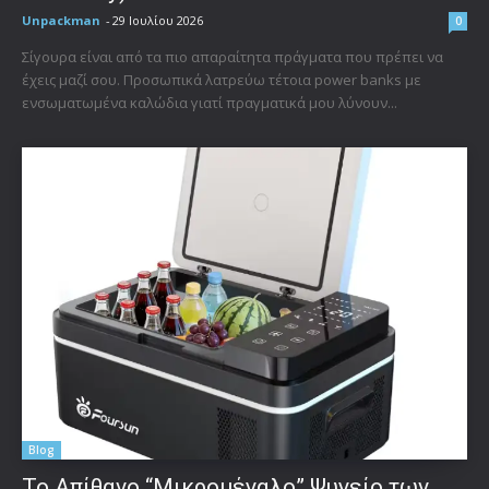
Unpackman
-
29 Ιουλίου 2026
0
Σίγουρα είναι από τα πιο απαραίτητα πράγματα που πρέπει να
έχεις μαζί σου. Προσωπικά λατρεύω τέτοια power banks με
ενσωματωμένα καλώδια γιατί πραγματικά μου λύνουν...
Blog
Το Απίθανο “Μικρομέγαλο” Ψυγείο των