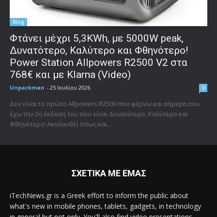
Blog
Φτάνει μέχρι 5,3KWh, με 5000W peak,
Δυνατότερο, Καλύτερο και Φθηνότερο!
Power Station Allpowers R2500 V2 στα
768€ και με Klarna (Video)
Unpackman
-
25 Ιουλίου 2026
0
Δεν είναι το πρώτο Allpowers R2500 που φέρνω και σήμερα σου
έχω την 2η έκδοση του που είναι Δυνατότερο, Καλύτερο και
Φθηνότερο! Ακολουθεί όπως και...
ΣΧΕΤΙΚΑ ΜΕ ΕΜΑΣ
iTechNews.gr is a Greek effort to inform the public about
what's new in mobile phones, tablets, gadgets, in technology
in general but not only. You'll also find video presentations,