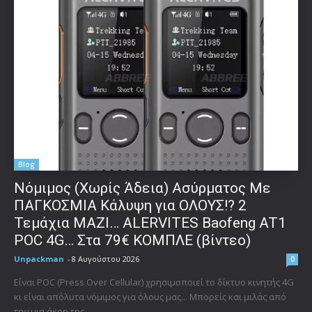
Blog
Νόμιμος (Χωρίς Άδεια) Ασύρματος Με
ΠΑΓΚΟΣΜΙΑ Κάλυψη για ΟΛΟΥΣ!? 2
Τεμάχια ΜΑΖΙ… ALERVITES Baofeng AT1
POC 4G… Στα 79€ ΚΟΜΠΛΕ (βίντεο)
Unpackman
-
8 Αυγούστου 2026
0
Είναι POC (Press Over Cellular) χρησιμοποιεί το δίκτυο κινητής 4G
κι είναι απόλυτα νόμιμος για όλους μας... Μπορείς και μιλάς από
την μια άκρη της...