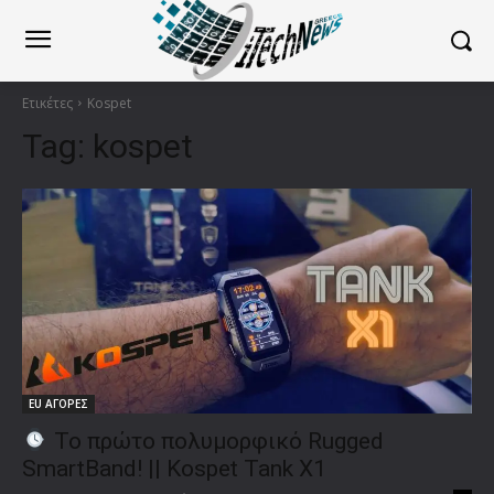
Ετικέτες
Kospet
Tag:
kospet
EU ΑΓΟΡΕΣ
To πρώτο πολυμορφικό Rugged
SmartBand! || Kospet Tank X1