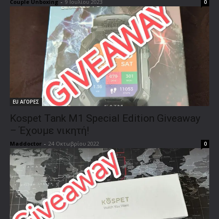
Couple Unboxing
-
9 Ιουλίου 2023
0
EU ΑΓΟΡΕΣ
Kospet Tank M1 Special Edition Giveaway
– Έχουμε νικητή!
Maddoctor
-
24 Οκτωβρίου 2022
0