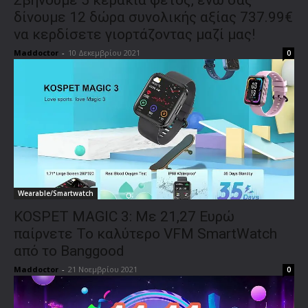
δίνουμε 12 δώρα συνολικής αξίας 737.99€
να κερδίσετε γιορτάζοντας μαζί μας!
Maddoctor
-
10 Δεκεμβρίου 2021
0
Wearable/Smartwatch
KOSPET MAGIC 3: Με 21,27 Ευρώ
παίρνετε Το καλύτερο VFM SmartWatch
από το Banggood
Maddoctor
-
21 Νοεμβρίου 2021
0