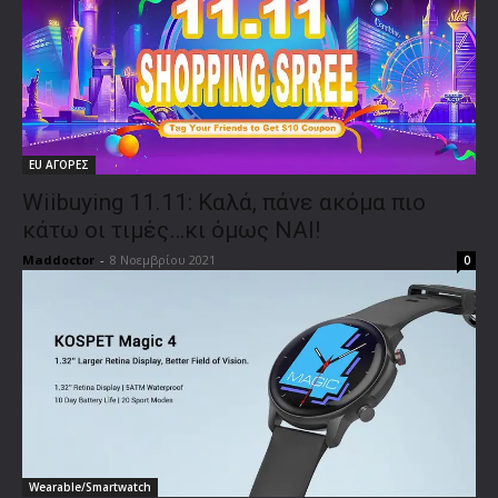
EU ΑΓΟΡΕΣ
Wiibuying 11.11: Καλά, πάνε ακόμα πιο
κάτω οι τιμές…κι όμως ΝΑΙ!
Maddoctor
-
8 Νοεμβρίου 2021
0
Wearable/Smartwatch