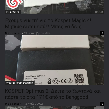
EU ΑΓΟΡΕΣ
Έχουμε νικητή για το Kospet Magic 4!
Μήπως είσαι εσύ!? Μπες να δεις….!
Maddoctor
-
19 Σεπτεμβρίου 2022
0
Wearable/Smartwatch
KOSPET Optimus 2: Δείτε το ζωντανά και
πάρτε το στα 171€ από το Banggood!
Maddoctor
-
12 Μαΐου 2022
0