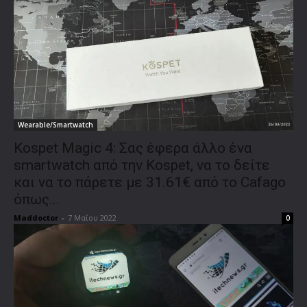
Wearable/Smartwatch
Kospet Magic 4: Σας έφερα άλλο ένα
smartwatch από την Kospet, να το δείτε
και να το πάρετε με 31.61€ από το Cafago
όπως...
Maddoctor
-
7 Μαΐου 2022
0