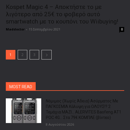
Kospet Magic 4 – Αποκτήστε το με
λιγότερο από 25€ το φοβερό αυτό
smartwatch με το κουπόνι του Wiibuying!
Maddoctor
-
15 Σεπτεμβρίου 2021
0
1
2
3
MOST READ
Νόμιμος (Χωρίς Άδεια) Ασύρματος Με
ΠΑΓΚΟΣΜΙΑ Κάλυψη για ΟΛΟΥΣ!? 2
Τεμάχια ΜΑΖΙ… ALERVITES Baofeng AT1
POC 4G… Στα 79€ ΚΟΜΠΛΕ (βίντεο)
8 Αυγούστου 2026