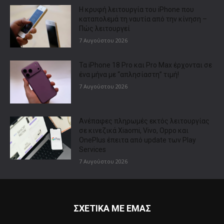
Η κρυφή λειτουργία του iPhone που
καταπολεμά τη ναυτία από την κίνηση –
Πώς λειτουργεί
7 Αυγούστου 2026
Τα iPhone 18 Pro και Pro Max έρχονται σε
ένα μήνα με “απλησίαστη” τιμή!
7 Αυγούστου 2026
Ανέπαφες πληρωμές εκτός λειτουργίας
σε κινεζικά Xiaomi, Vivo, Oppo και
OnePlus έπειτα από update των Play
Services
7 Αυγούστου 2026
ΣΧΕΤΙΚΑ ΜΕ ΕΜΑΣ