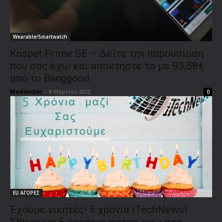
Wearable/Smartwatch
Kospet Prime SE – Δείτε την παρουσίαση
που σας έχω και αποκτήστε το με 93,58€
από το Banggood
Maddoctor
-
8 Μαρτίου 2022
0
EU ΑΓΟΡΕΣ
Έχουμε νικητές! 5 χρόνια iTechNews!
Σβήνουμε 5 κεράκια φέτος, ενώ σας