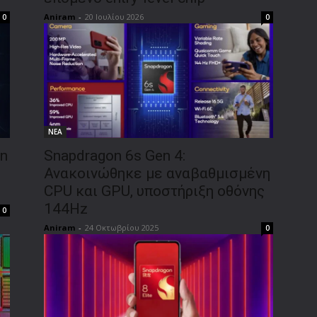
Aniram
-
20 Ιουλίου 2026
0
0
ΝΕΑ
en
Snapdragon 6s Gen 4:
Ανακοινώθηκε με αναβαθμισμένη
CPU και GPU, υποστήριξη οθόνης
144Hz
0
Aniram
-
24 Οκτωβρίου 2025
0