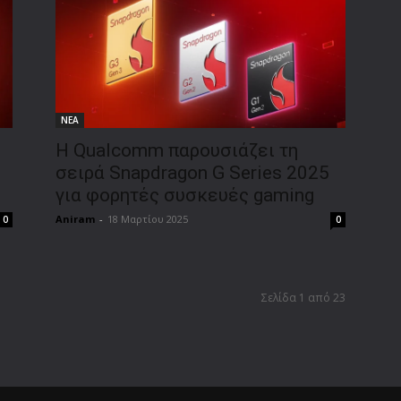
ΝΕΑ
Η Qualcomm παρουσιάζει τη
σειρά Snapdragon G Series 2025
για φορητές συσκευές gaming
Aniram
-
18 Μαρτίου 2025
0
0
Σελίδα 1 από 23