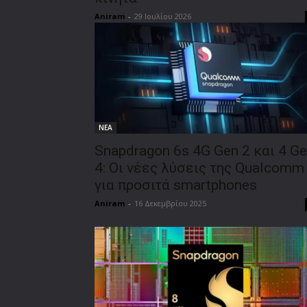
Aniram
-
29 Ιουλίου 2026
ΝΕΑ
Snapdragon 6s 4G Gen 2 και 4 G
4: Οι νέες λύσεις της Qualcomm
για προσιτά smartphones
Aniram
-
16 Δεκεμβρίου 2025