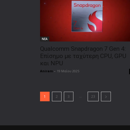
ΝΕΑ
Qualcomm Snapdragon 7 Gen 4:
Επίσημο με ταχύτερη CPU, GPU
και NPU
Aniram
-
19 Μαΐου 2025
...
1
2
3
23