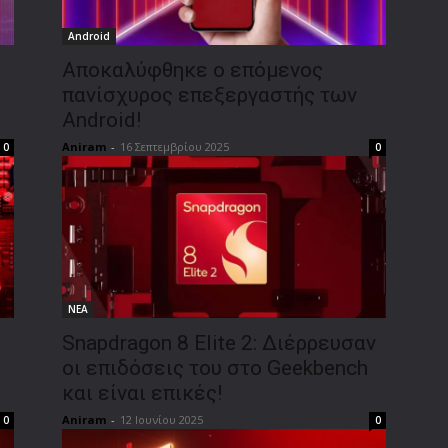
Android
Αποκαλύφθηκε ο επόμενος
πανίσχυρος επεξεργαστής των
Android!
Aniram
-
16 Σεπτεμβρίου 2025
0
0
ΝΕΑ
Snapdragon 8 Elite 2: Διέρρευσαν
οι επιδόσεις του στο Geekbench
και είναι επικές!
Aniram
-
12 Ιουνίου 2025
0
0