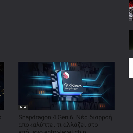
ΝΕΑ
p
Snapdragon 4 Gen 6: Νέα διαρροή
αποκαλύπτει τι αλλάζει στο
επόμενο entry-level chip