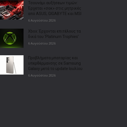
Τσουνάμι αυξήσεων τιμών:
Έρχεται «σοκ» στις μητρικές
από ASUS, GIGABYTE και MSI
6 Αυγούστου 2026
Xbox: Έρχονται επιτέλους τα
δικά του ‘Platinum Trophies’
6 Αυγούστου 2026
Προβλήματα μπαταρίας και
υπερθέρμανσης σε Samsung
Galaxy μετά το update Ιουλίου
6 Αυγούστου 2026