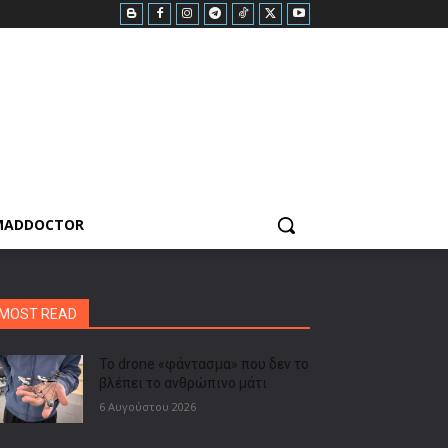
MADDOCTOR
MOST READ
Το drone «φάντασμα» που δεν το
βλέπει το ανθρώπινο μάτι
6 Αυγούστου 2026