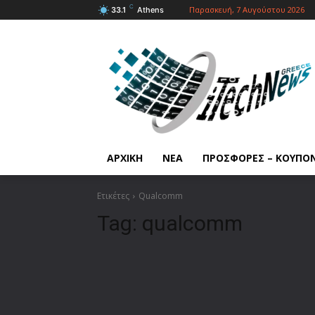
C
Παρασκευή, 7 Αυγούστου 2026
33.1
Athens
ΑΡΧΙΚΗ
ΝΕΑ
ΠΡΟΣΦΟΡΕΣ – ΚΟΥΠΟ
Ετικέτες
Qualcomm
Tag:
qualcomm