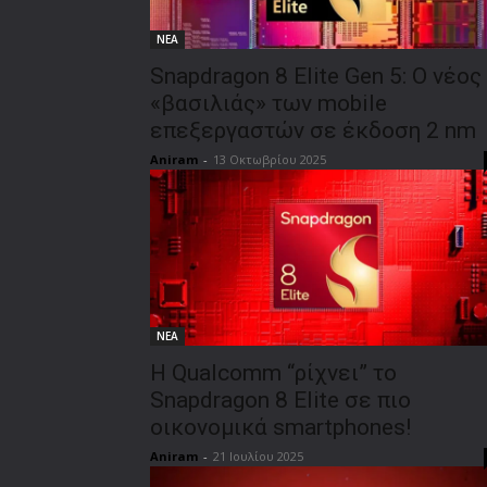
ΝΕΑ
Snapdragon 8 Elite Gen 5: Ο νέος
«βασιλιάς» των mobile
επεξεργαστών σε έκδοση 2 nm
Aniram
-
13 Οκτωβρίου 2025
ΝΕΑ
Η Qualcomm “ρίχνει” το
Snapdragon 8 Elite σε πιο
οικονομικά smartphones!
Aniram
-
21 Ιουλίου 2025