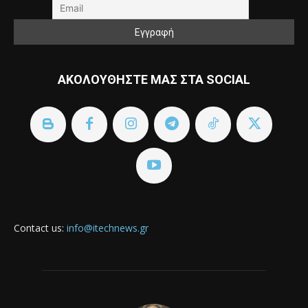
ΑΚΟΛΟΥΘΗΣΤΕ ΜΑΣ ΣΤΑ SOCIAL
Contact us:
info@itechnews.gr