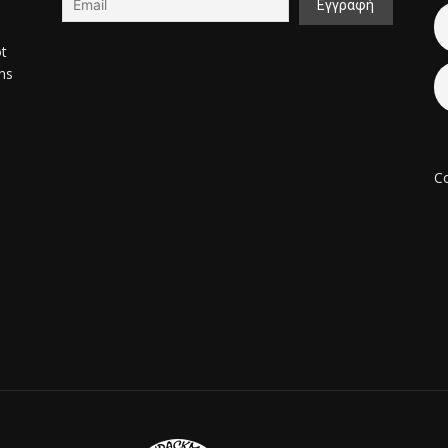
ot
ons
Co