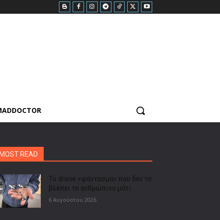
MADDOCTOR
MOST READ
Το drone «φάντασμα» που δεν το
βλέπει το ανθρώπινο μάτι
6 Αυγούστου 2026