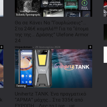
Ειδικές Προσφορές
Θα σε Κάνει Να “Γουρλώσεις”…
Στα 246€ κομπλέ!!! Για τα “άτομα
της της… Δράσης” Ulefone Armor
24
Unpackman
-
29 Ιανουαρίου 2024
0
0
Testing
Unihertz TANK. Ένα πραγματικό
k
“ΑΡΜΑ” μάχης… Στα 335€ από
ΕΥΡΩΠΗ… Δες το Live… με