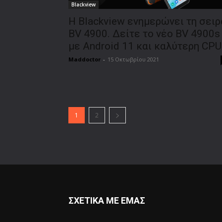
Blackview
Η Blackview ενημερώνει τη σειρ
BV 4900. Δείτε το νέο BV 4900s
με Android 11 και καλύτερη CPU
Maddoctor
-
15 Οκτωβρίου 2021
1
2
ΣΧΕΤΙΚΑ ΜΕ ΕΜΑΣ