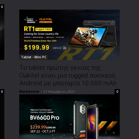
0
Tablet - Mini PC
Το tablet πρώτης γενιάς της
Oukitel είναι μια rugged συσκευή
Android με μπαταρία 10.000 mAh
Maddoctor
-
21 Νοεμβρίου 2021
0
0