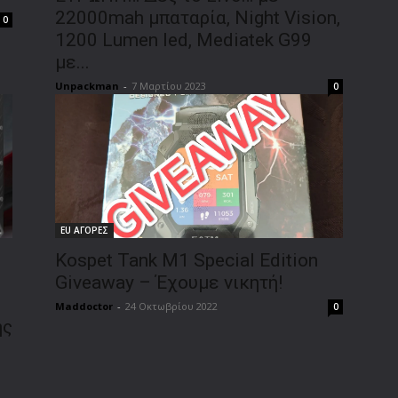
22000mah μπαταρία, Night Vision,
0
1200 Lumen led, Mediatek G99
με...
Unpackman
-
7 Μαρτίου 2023
0
EU ΑΓΟΡΕΣ
Kospet Tank M1 Special Edition
Giveaway – Έχουμε νικητή!
Maddoctor
-
24 Οκτωβρίου 2022
0
ης