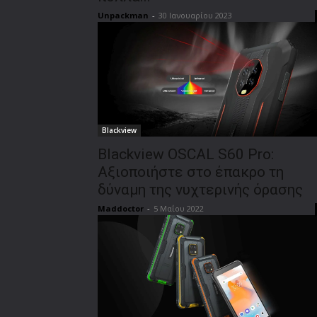
Unpackman
-
30 Ιανουαρίου 2023
Blackview
Blackview OSCAL S60 Pro:
Αξιοποιήστε στο έπακρο τη
δύναμη της νυχτερινής όρασης
Maddoctor
-
5 Μαΐου 2022