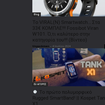
Blog
To VIRAL(N) Smartwatch… Στα
33€ ΚΟΜΠΛΕ!!! Fossibot Viran
W101. Ό,τι καλύτερο στην
κατηγορία του!!! (Βίντεο)
Unpackman
-
4 Ιουλίου 2024
EU ΑΓΟΡΕΣ
To πρώτο πολυμορφικό
Rugged SmartBand! || Kospet Tan
X1