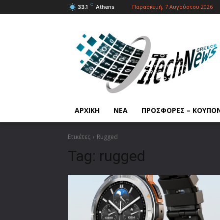
C
Παρασκευή, 7 Αυγούστου 2026
33.1
Athens
ΑΡΧΙΚΗ
ΝΕΑ
ΠΡΟΣΦΟΡΕΣ – ΚΟΥΠΟ
Ετικέτες
Rugged
Tag:
rugged