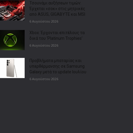
Τσουνάμι αυξήσεων τιμών:
Έρχεται «σοκ» στις μητρικές
από ASUS, GIGABYTE και MSI
6 Αυγούστου 2026
Xbox: Έρχονται επιτέλους τα
δικά του ‘Platinum Trophies’
6 Αυγούστου 2026
Προβλήματα μπαταρίας και
υπερθέρμανσης σε Samsung
Galaxy μετά το update Ιουλίου
6 Αυγούστου 2026