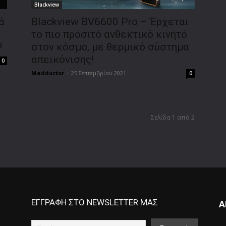
Blackview
ά
Blackview BV6600 Pro – Έρχεται
το πιο προσιτό ανθεκτικό κινητό
!
στον κόσμο, με θερμικό σύστημα
απεικόνισης!
0
Maddoctor
-
25 Σεπτεμβρίου 2021
0
Σελίδα 1 από 2
ΕΓΓΡΑΦΗ ΣΤΟ NEWSLETTER ΜΑΣ
Α