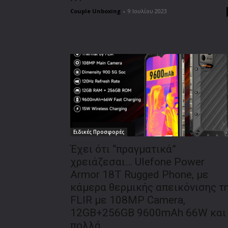
Couple Unboxing
-
9 Ιουλίου 2023
Ειδικές Προσφορές
Έχει ότι “πραγματικά”
χρειάζεσαι… Ulefone Power
Armor 18T Rugged Phone, με
κάμερα θερμικής απεικόνισης τ
FLIR με 108MP Camera,
12GB+256GB 9600mAh 66W και
πολλά...