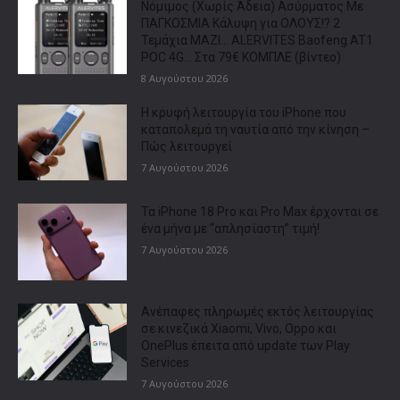
Νόμιμος (Χωρίς Άδεια) Ασύρματος Με
ΠΑΓΚΟΣΜΙΑ Κάλυψη για ΟΛΟΥΣ!? 2
Τεμάχια ΜΑΖΙ… ALERVITES Baofeng AT1
POC 4G… Στα 79€ ΚΟΜΠΛΕ (βίντεο)
8 Αυγούστου 2026
Η κρυφή λειτουργία του iPhone που
καταπολεμά τη ναυτία από την κίνηση –
Πώς λειτουργεί
7 Αυγούστου 2026
Τα iPhone 18 Pro και Pro Max έρχονται σε
ένα μήνα με “απλησίαστη” τιμή!
7 Αυγούστου 2026
Ανέπαφες πληρωμές εκτός λειτουργίας
σε κινεζικά Xiaomi, Vivo, Oppo και
OnePlus έπειτα από update των Play
Services
7 Αυγούστου 2026