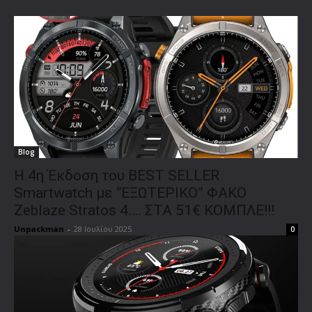
Blog
Η 4η Έκδοση του BEST SELLER
Smartwatch με “ΕΞΩΤΕΡΙΚΟ” ΦΑΚΟ
Zeblaze Stratos 4…. ΣΤΑ 51€ ΚΟΜΠΛΕ!!!
Unpackman
-
28 Ιουλίου 2025
0