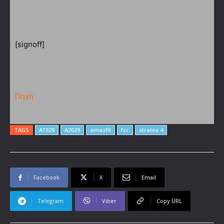
[signoff]
Πηγή
TAGS
A1929
A2029
amazfit
fcc
stratos 4
Facebook
X
Email
Telegram
Viber
Copy URL