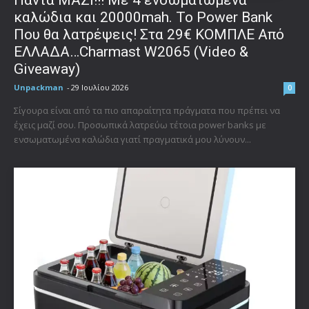
Πάντα ΜΑΖΙ!!! Με 4 ενσωματωμένα
καλώδια και 20000mah. Το Power Bank
Που θα λατρέψεις! Στα 29€ ΚΟΜΠΛΕ Από
ΕΛΛΑΔΑ…Charmast W2065 (Video &
Giveaway)
Unpackman
-
29 Ιουλίου 2026
0
Σίγουρα είναι από τα πιο απαραίτητα πράγματα που πρέπει να
έχεις μαζί σου. Προσωπικά λατρεύω τέτοια power banks με
ενσωματωμένα καλώδια γιατί πραγματικά μου λύνουν...