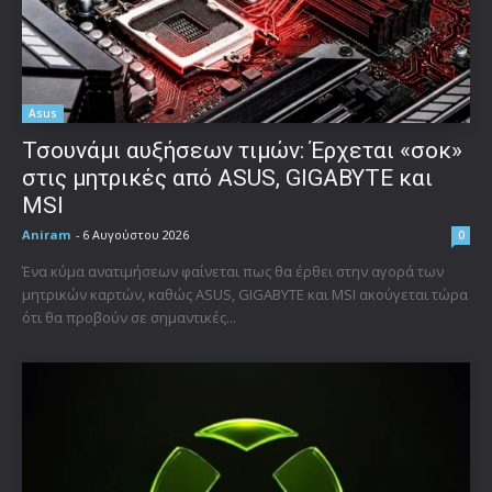
Asus
Τσουνάμι αυξήσεων τιμών: Έρχεται «σοκ»
στις μητρικές από ASUS, GIGABYTE και
MSI
Aniram
-
6 Αυγούστου 2026
0
Ένα κύμα ανατιμήσεων φαίνεται πως θα έρθει στην αγορά των
μητρικών καρτών, καθώς ASUS, GIGABYTE και MSI ακούγεται τώρα
ότι θα προβούν σε σημαντικές...