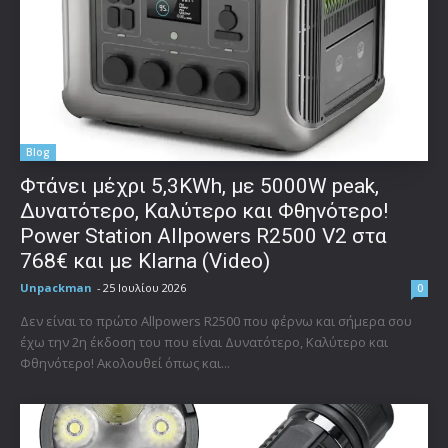
Blog
Φτάνει μέχρι 5,3KWh, με 5000W peak,
Δυνατότερο, Καλύτερο και Φθηνότερο!
Power Station Allpowers R2500 V2 στα
768€ και με Klarna (Video)
Unpackman
-
25 Ιουλίου 2026
0
Δεν είναι το πρώτο Allpowers R2500 που φέρνω και σήμερα σου
έχω την 2η έκδοση του που είναι Δυνατότερο, Καλύτερο και
Φθηνότερο! Ακολουθεί όπως και...