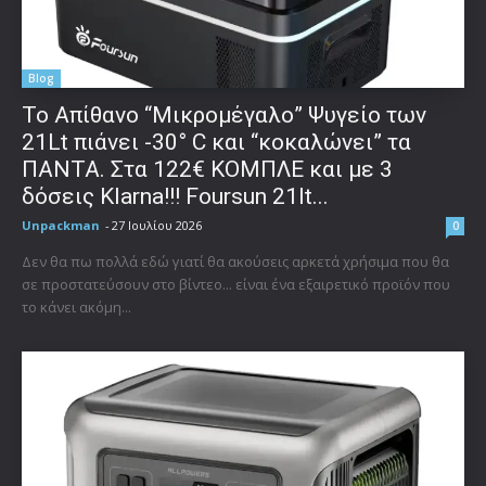
Blog
Το Απίθανο “Μικρομέγαλο” Ψυγείο των
21Lt πιάνει -30° C και “κοκαλώνει” τα
ΠΑΝΤΑ. Στα 122€ ΚΟΜΠΛΕ και με 3
δόσεις Klarna!!! Foursun 21lt...
Unpackman
-
27 Ιουλίου 2026
0
Δεν θα πω πολλά εδώ γιατί θα ακούσεις αρκετά χρήσιμα που θα
σε προστατεύσουν στο βίντεο... είναι ένα εξαιρετικό προϊόν που
το κάνει ακόμη...