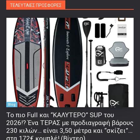
ΤΕΛΕΥΤΑΙΕΣ ΠΡΟΣΦΟΡΕΣ
Blog
To πιο Full και “ΚΑΛΥΤΕΡΟ” SUP του
2026!? Ένα ΤΕΡΑΣ με προδιαγραφή βάρους
230 κιλών… είναι 3,50 μέτρα και “σκίζει”…
στα 172€ κομπλέ! (Βίντεο)