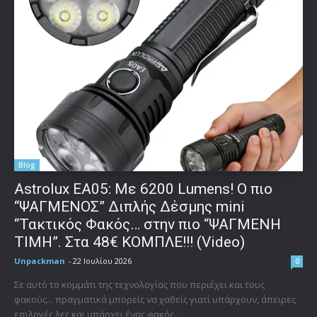
Blog
Astrolux ΕΑ05: Με 6200 Lumens! Ο πιο
“ΨΑΓΜΕΝΟΣ” Διπλής Δέσμης mini
“Τακτικός Φακός… στην πιο “ΨΑΓΜΕΝΗ
ΤΙΜΗ”. Στα 48€ ΚΟΜΠΛΕ!!! (Video)
Unpackman
-
22 Ιουλίου 2026
0
Σε αυτό το κομμάτι της τεχνολογίας που περιέχει και τους
φακούς... πραγματικά μπορείς να χαθείς γιατί υπάρχουν, άπειρες
επιλογές λες και υπάρχει ένας φακός...