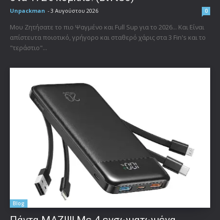
Unpackman
-
3 Αυγούστου 2026
0
Μου Ζητήσατε το πιο Ψαγμένο και Full Sup για το 2026... Και Είναι
απίστευτα ποιοτικό, γρήγορο και σταθερό χάρις στα 3 Fin's και το
"τεράστιο"...
Blog