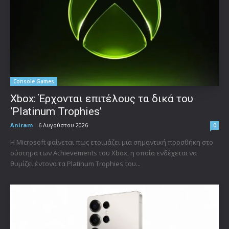
Console Games
Xbox: Έρχονται επιτέλους τα δικά του
‘Platinum Trophies’
Aniram
-
6 Αυγούστου 2026
0
Η Microsoft φαίνεται πως ετοιμάζει μια σημαντική προσθήκη στο
σύστημα των Achievements του Xbox, η οποία ενδέχεται να
θυμίζει έντονα τα Platinum Trophies του...