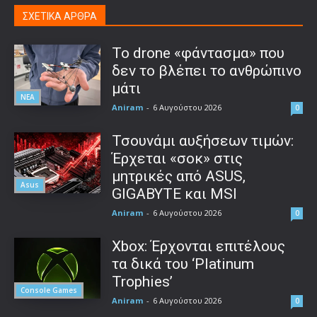
ΣΧΕΤΙΚΑ ΑΡΘΡΑ
Το drone «φάντασμα» που
δεν το βλέπει το ανθρώπινο
μάτι
ΝΕΑ
Aniram
-
6 Αυγούστου 2026
0
Τσουνάμι αυξήσεων τιμών:
Έρχεται «σοκ» στις
μητρικές από ASUS,
Asus
GIGABYTE και MSI
Aniram
-
6 Αυγούστου 2026
0
Xbox: Έρχονται επιτέλους
τα δικά του ‘Platinum
Trophies’
Console Games
Aniram
-
6 Αυγούστου 2026
0