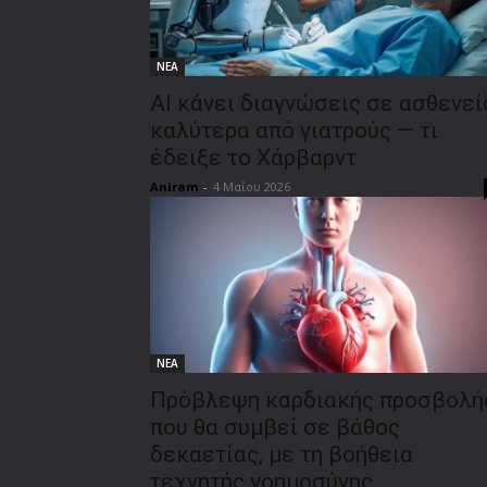
ΝΕΑ
AI κάνει διαγνώσεις σε ασθενεί
καλύτερα από γιατρούς — τι
έδειξε το Χάρβαρντ
Aniram
-
4 Μαΐου 2026
ΝΕΑ
Πρόβλεψη καρδιακής προσβολή
που θα συμβεί σε βάθος
δεκαετίας, με τη βοήθεια
τεχνητής νοημοσύνης