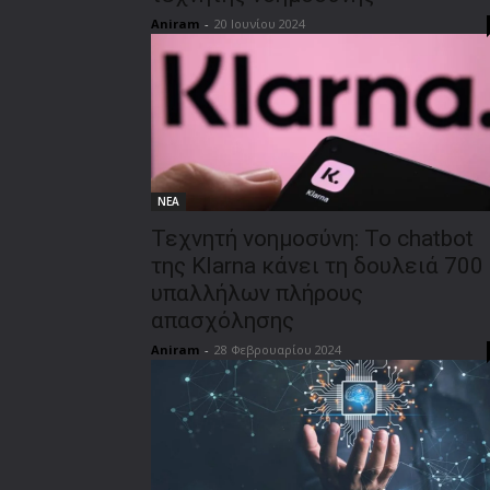
Aniram
-
20 Ιουνίου 2024
ΝΕΑ
Τεχνητή νοημοσύνη: Το chatbot
της Klarna κάνει τη δουλειά 700
υπαλλήλων πλήρους
απασχόλησης
Aniram
-
28 Φεβρουαρίου 2024