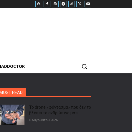
MADDOCTOR
MOST READ
Το drone «φάντασμα» που δεν το
βλέπει το ανθρώπινο μάτι
6 Αυγούστου 2026