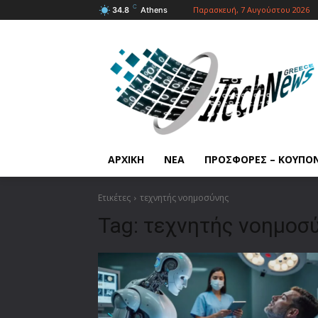
C
Παρασκευή, 7 Αυγούστου 2026
34.8
Athens
ΑΡΧΙΚΗ
ΝΕΑ
ΠΡΟΣΦΟΡΕΣ – ΚΟΥΠΟ
Ετικέτες
τεχνητής νοημοσύνης
Tag:
τεχνητής νοημοσ