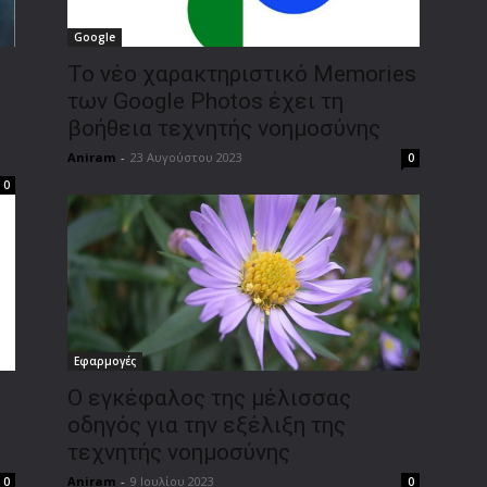
Google
Το νέο χαρακτηριστικό Memories
των Google Photos έχει τη
βοήθεια τεχνητής νοημοσύνης
Aniram
-
23 Αυγούστου 2023
0
0
Εφαρμογές
Ο εγκέφαλος της μέλισσας
οδηγός για την εξέλιξη της
τεχνητής νοημοσύνης
Aniram
-
9 Ιουλίου 2023
0
0