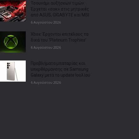
Τσουνάμι αυξήσεων τιμών:
Έρχεται «σοκ» στις μητρικές
από ASUS, GIGABYTE και MSI
6 Αυγούστου 2026
Xbox: Έρχονται επιτέλους τα
δικά του ‘Platinum Trophies’
6 Αυγούστου 2026
Προβλήματα μπαταρίας και
υπερθέρμανσης σε Samsung
Galaxy μετά το update Ιουλίου
6 Αυγούστου 2026