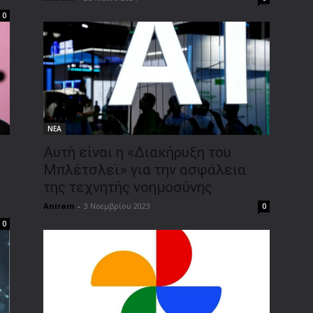
0
ΝΕΑ
Αυτή είναι η «Διακήρυξη του
Μπλέτσλεϊ» για την ασφάλεια
της τεχνητής νοημοσύνης
Aniram
-
3 Νοεμβρίου 2023
0
0