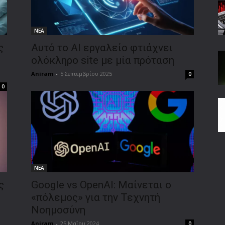
ΝΕΑ
ς
Αυτό το ΑΙ εργαλείο φτιάχνει
ολόκληρο site με μία πρόταση
Aniram
-
5 Σεπτεμβρίου 2025
0
0
ΝΕΑ
ς
Google vs OpenAI: Μαίνεται ο
«πόλεμος» για την Τεχνητή
Νοημοσύνη
Aniram
-
25 Μαΐου 2024
0