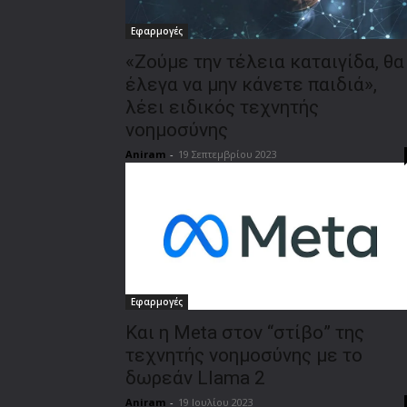
Εφαρμογές
«Ζούμε την τέλεια καταιγίδα, θα
έλεγα να μην κάνετε παιδιά»,
λέει ειδικός τεχνητής
νοημοσύνης
Aniram
-
19 Σεπτεμβρίου 2023
Εφαρμογές
Και η Meta στον “στίβο” της
τεχνητής νοημοσύνης με το
δωρεάν Llama 2
Aniram
-
19 Ιουλίου 2023