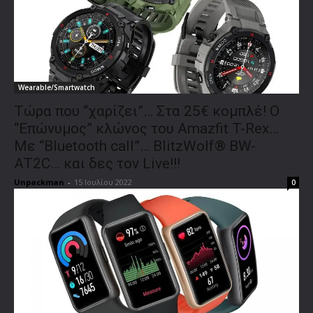
Wearable/Smartwatch
Τώρα που “χαρίζει”… Στα 25€ κομπλέ! Ο
“Επώνυμος” κλώνος του Amazfit T-Rex…
Με “Bluetooth call”… BlitzWolf® BW-
AT2C… και δες τον Live!!!
Unpackman
-
15 Ιουλίου 2022
0