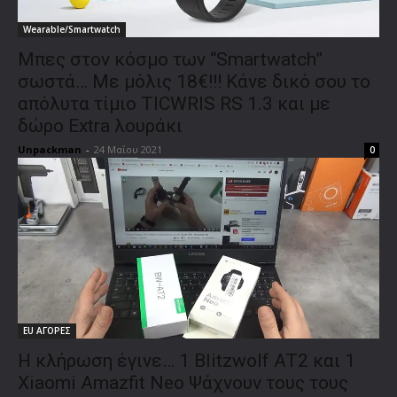
Wearable/Smartwatch
Μπες στον κόσμο των “Smartwatch”
σωστά… Με μόλις 18€!!! Κάνε δικό σου το
απόλυτα τίμιο TICWRIS RS 1.3 και με
δώρο Extra λουράκι
Unpackman
-
24 Μαΐου 2021
0
EU ΑΓΟΡΕΣ
Η κλήρωση έγινε… 1 Blitzwolf AT2 και 1
Xiaomi Amazfit Neo Ψάχνουν τους τους