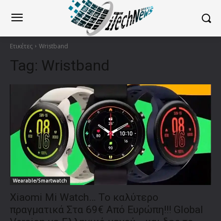
Ετικέτες
Wristband
Tag:
Wristband
Wearable/Smartwatch
Xiaomi Mi Watch… Το καλύτερο
πραγματικά Στα 69€ Από Ευρώπη!!! Global