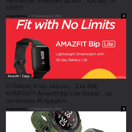
Version με Ελληνικό μενού… και δες το
LIVE!!!
Unpackman
-
31 Ιανουαρίου 2023
0
Amazfit / Zepp
O Παλιός είναι αλλιώς… Στα 36€
ΚΟΜΠΛΕ!!! Αmazfit bip Lite Global… με
αυτονομία 45 ημερών…
Unpackman
-
9 Σεπτεμβρίου 2022
0