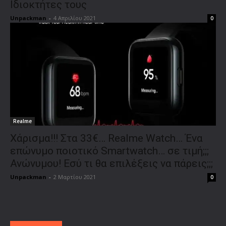
Ιδιοκτήτες τους
Unpackman
-
4 Απριλίου 2021
0
Realme
Χάρισμα!!! Στα 33€… Realme Watch… Ένα
επώνυμο ποιοτικό Smartwatch… σε τιμή;;;
Ανώνυμου! Εσύ τι θα επιλέξεις να πάρεις;;;
Unpackman
-
2 Μαρτίου 2021
0