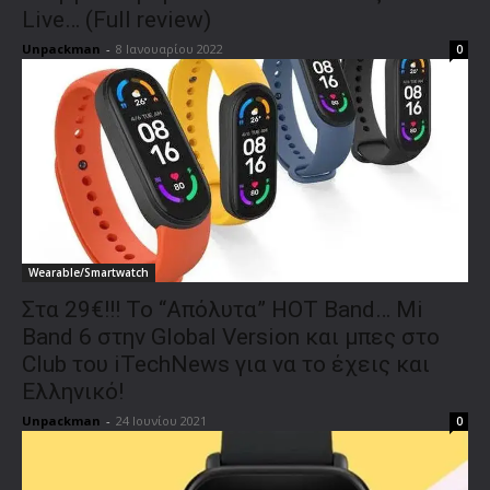
Live… (Full review)
Unpackman
-
8 Ιανουαρίου 2022
0
Wearable/Smartwatch
Στα 29€!!! To “Απόλυτα” ΗΟΤ Band… Mi
Band 6 στην Global Version και μπες στο
Club του iTechNews για να το έχεις και
Ελληνικό!
Unpackman
-
24 Ιουνίου 2021
0