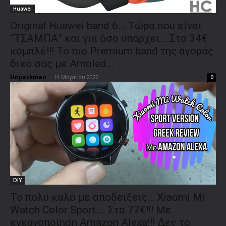
Huawei
Original Huawei band 6… Τώρα που είναι
“ΤΣΑΜΠΑ” και για όσο υπάρχει….Στα 34€
κομπλέ!!! Το πιο Premium band της αγοράς
δικό σας με Amoled...
Unpackman
-
14 Μαρτίου 2022
0
DIY
Το πολύ καλό με αποδείξεις… Xiaomi Mi
Watch Color Sport…. Στα 77€!!! Με
ενεργοποίηση Amazon Alexa!!! Δες το