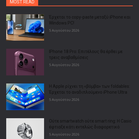
MOST READ
Έρχεται το copy-paste μεταξύ iPhone και
Windows PC!
5 Αυγούστου 2026
IPhone 18 Pro: Επιτέλους θα έρθει με
τρεις αναβαθμίσεις
5 Αυγούστου 2026
Η Apple ρίχνει τη «βόμβα» των foldables:
Έρχεται το αναδιπλούμενο iPhone Ultra
5 Αυγούστου 2026
Ούτε smartwatch ούτε smart ring: Η Casio
έφτιαξε κάτι εντελώς διαφορετικό
5 Αυγούστου 2026