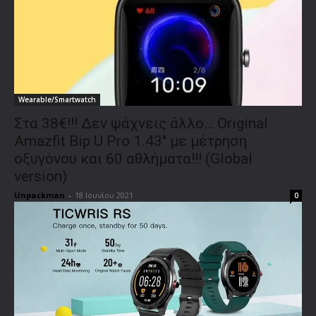
Wearable/Smartwatch
Στα 38€!!! Δεν ψάχνεις άλλο… Original
Amazfit Bip U Pro 1.43″ με μέτρηση
οξυγόνου και 60 αθλήματα!!! (Global
version)
Unpackman
-
18 Ιουνίου 2021
0