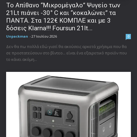
Το Απίθανο “Μικρομέγαλο” Ψυγείο των
21Lt πιάνει -30° C και “κοκαλώνει” τα
ΠΑΝΤΑ. Στα 122€ ΚΟΜΠΛΕ και με 3
δόσεις Klarna!!! Foursun 21lt...
Unpackman
-
27 Ιουλίου 2026
0
Δεν θα πω πολλά εδώ γιατί θα ακούσεις αρκετά χρήσιμα που θα
σε προστατεύσουν στο βίντεο... είναι ένα εξαιρετικό προϊόν που
το κάνει ακόμη...