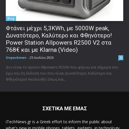
Blog
Φτάνει μέχρι 5,3KWh, με 5000W peak,
Δυνατότερο, Καλύτερο και Φθηνότερο!
Power Station Allpowers R2500 V2 στα
768€ και με Klarna (Video)
Unpackman
-
25 Ιουλίου 2026
0
Δεν είναι το πρώτο Allpowers R2500 που φέρνω και σήμερα σου
έχω την 2η έκδοση του που είναι Δυνατότερο, Καλύτερο και
Φθηνότερο! Ακολουθεί όπως και...
ΣΧΕΤΙΚΑ ΜΕ ΕΜΑΣ
iTechNews.gr is a Greek effort to inform the public about
what's new in mobile phones, tablets, gadgets, in technology