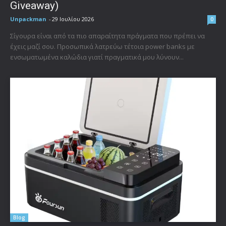
Giveaway)
Unpackman
-
29 Ιουλίου 2026
0
Σίγουρα είναι από τα πιο απαραίτητα πράγματα που πρέπει να
έχεις μαζί σου. Προσωπικά λατρεύω τέτοια power banks με
ενσωματωμένα καλώδια γιατί πραγματικά μου λύνουν...
Blog