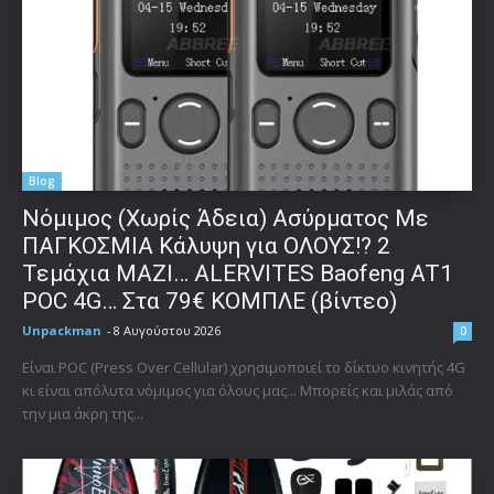
Blog
Νόμιμος (Χωρίς Άδεια) Ασύρματος Με
ΠΑΓΚΟΣΜΙΑ Κάλυψη για ΟΛΟΥΣ!? 2
Τεμάχια ΜΑΖΙ… ALERVITES Baofeng AT1
POC 4G… Στα 79€ ΚΟΜΠΛΕ (βίντεο)
Unpackman
-
8 Αυγούστου 2026
0
Είναι POC (Press Over Cellular) χρησιμοποιεί το δίκτυο κινητής 4G
κι είναι απόλυτα νόμιμος για όλους μας... Μπορείς και μιλάς από
την μια άκρη της...