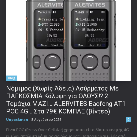
Blog
Νόμιμος (Χωρίς Άδεια) Ασύρματος Με
ΠΑΓΚΟΣΜΙΑ Κάλυψη για ΟΛΟΥΣ!? 2
Τεμάχια ΜΑΖΙ… ALERVITES Baofeng AT1
POC 4G… Στα 79€ ΚΟΜΠΛΕ (βίντεο)
Unpackman
-
8 Αυγούστου 2026
0
Είναι POC (Press Over Cellular) χρησιμοποιεί το δίκτυο κινητής 4G
κι είναι απόλυτα νόμιμος για όλους μας... Μπορείς και μιλάς από