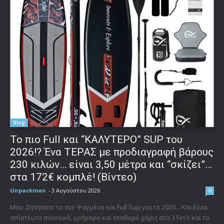
Blog
To πιο Full και “ΚΑΛΥΤΕΡΟ” SUP του
2026!? Ένα ΤΕΡΑΣ με προδιαγραφή βάρους
230 κιλών… είναι 3,50 μέτρα και “σκίζει”…
στα 172€ κομπλέ! (Βίντεο)
Unpackman
-
3 Αυγούστου 2026
0
Μου Ζητήσατε το πιο Ψαγμένο και Full Sup για το 2026... Και Είναι
απίστευτα ποιοτικό, γρήγορο και σταθερό χάρις στα 3 Fin's και το