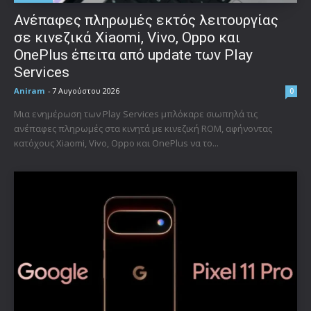
Ανέπαφες πληρωμές εκτός λειτουργίας
σε κινεζικά Xiaomi, Vivo, Oppo και
OnePlus έπειτα από update των Play
Services
Aniram
-
7 Αυγούστου 2026
0
Μια ενημέρωση των Play Services μπλόκαρε σιωπηλά τις
ανέπαφες πληρωμές στα κινητά με κινεζική ROM, αφήνοντας
κατόχους Xiaomi, Vivo, Oppo και OnePlus να το...