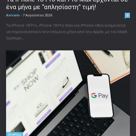
ένα μήνα με “απλησίαστη” τιμή!
Aniram
-
7 Αυγούστου 2026
0
Τα iPhone 18 Pro, iPhone 18 Pro Max και iPhone Ultra αναμένεται
να παρουσιαστούν τον επόμενο μήνα από την Apple, με τον Mark
Gurman...
OnePlus