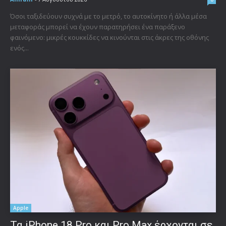
Όσοι ταξιδεύουν συχνά με το μετρό, το αυτοκίνητο ή άλλα μέσα
μεταφοράς μπορεί να έχουν παρατηρήσει ένα παράξενο
φαινόμενο: μικρές κουκκίδες να κινούνται στις άκρες της οθόνης
ενός...
Apple
Τα iPhone 18 Pro και Pro Max έρχονται σε