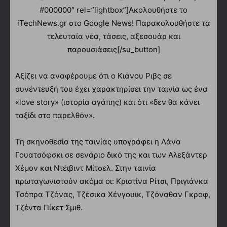
#000000″ rel=”lightbox”]Ακολουθήστε το
iTechNews.gr στο Google News! Παρακολουθήστε τα
τελευταία νέα, τάσεις, αξεσουάρ και
παρουσιάσεις[/su_button]
Αξίζει να αναφέρουμε ότι ο Κιάνου Ριβς σε
συνέντευξή του έχει χαρακτηρίσει την ταινία ως ένα
«love story» (ιστορία αγάπης) και ότι «δεν θα κάνει
ταξίδι στο παρελθόν».
Τη σκηνοθεσία της ταινίας υπογράφει η Λάνα
Γουατσόφσκι σε σενάριο δικό της και των Αλεξάντερ
Χέμον και Ντέιβιντ Μίτσελ. Στην ταινία
πρωταγωνιστούν ακόμα οι: Κριστίνα Ρίτσι, Πριγιάνκα
Τσόπρα Τζόνας, Τζέσικα Χένγουικ, Τζόναθαν Γκροφ,
Τζέντα Πίκετ Σμιθ.