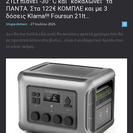
21Lt πιάνει -30° C και “κοκαλώνει” τα
ΠΑΝΤΑ. Στα 122€ ΚΟΜΠΛΕ και με 3
δόσεις Klarna!!! Foursun 21lt...
Unpackman
-
27 Ιουλίου 2026
0
Δεν θα πω πολλά εδώ γιατί θα ακούσεις αρκετά χρήσιμα που θα
σε προστατεύσουν στο βίντεο... είναι ένα εξαιρετικό προϊόν που
το κάνει ακόμη...