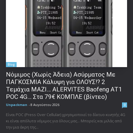
Blog
Νόμιμος (Χωρίς Άδεια) Ασύρματος Με
ΠΑΓΚΟΣΜΙΑ Κάλυψη για ΟΛΟΥΣ!? 2
Τεμάχια ΜΑΖΙ… ALERVITES Baofeng AT1
POC 4G… Στα 79€ ΚΟΜΠΛΕ (βίντεο)
Unpackman
-
8 Αυγούστου 2026
0
Είναι POC (Press Over Cellular) χρησιμοποιεί το δίκτυο κινητής 4G
κι είναι απόλυτα νόμιμος για όλους μας... Μπορείς και μιλάς από
την μια άκρη της...