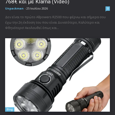
768€ και με Klarna (Video)
Unpackman
-
25 Ιουλίου 2026
0
Δεν είναι το πρώτο Allpowers R2500 που φέρνω και σήμερα σου
έχω την 2η έκδοση του που είναι Δυνατότερο, Καλύτερο και
Φθηνότερο! Ακολουθεί όπως και...
Blog