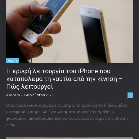
Apple
Η κρυφή λειτουργία του iPhone που
καταπολεμά τη ναυτία από την κίνηση –
Πώς λειτουργεί
Aniram
-
7 Αυγούστου 2026
0
Όσοι ταξιδεύουν συχνά με το μετρό, το αυτοκίνητο ή άλλα μέσα
μεταφοράς μπορεί να έχουν παρατηρήσει ένα παράξενο
φαινόμενο: μικρές κουκκίδες να κινούνται στις άκρες της οθόνης
ενός...