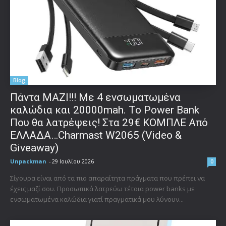
Blog
Πάντα ΜΑΖΙ!!! Με 4 ενσωματωμένα
καλώδια και 20000mah. Το Power Bank
Που θα λατρέψεις! Στα 29€ ΚΟΜΠΛΕ Από
ΕΛΛΑΔΑ…Charmast W2065 (Video &
Giveaway)
Unpackman
-
29 Ιουλίου 2026
0
Σίγουρα είναι από τα πιο απαραίτητα πράγματα που πρέπει να
έχεις μαζί σου. Προσωπικά λατρεύω τέτοια power banks με
ενσωματωμένα καλώδια γιατί πραγματικά μου λύνουν...