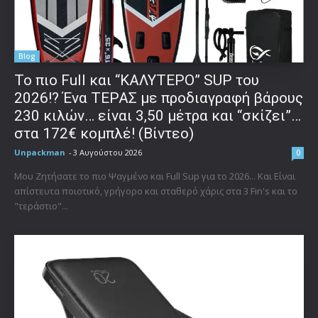
Blog
To πιο Full και “ΚΑΛΥΤΕΡΟ” SUP του
2026!? Ένα ΤΕΡΑΣ με προδιαγραφή βάρους
230 κιλών… είναι 3,50 μέτρα και “σκίζει”…
στα 172€ κομπλέ! (Βίντεο)
Unpackman
-
3 Αυγούστου 2026
0
Μου Ζητήσατε το πιο Ψαγμένο και Full Sup για το 2026... Και Είναι
απίστευτα ποιοτικό, γρήγορο και σταθερό χάρις στα 3 Fin's και το
"τεράστιο"...