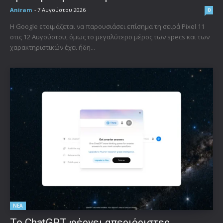
Aniram
-
7 Αυγούστου 2026
0
Η Google ετοιμάζεται να παρουσιάσει επίσημα τη σειρά Pixel 11
στις 12 Αυγούστου, όμως το μεγαλύτερο μέρος των specs και των
χαρακτηριστικών έχει ήδη...
ΝΕΑ
Το ChatGPT φέρνει απεριόριστες