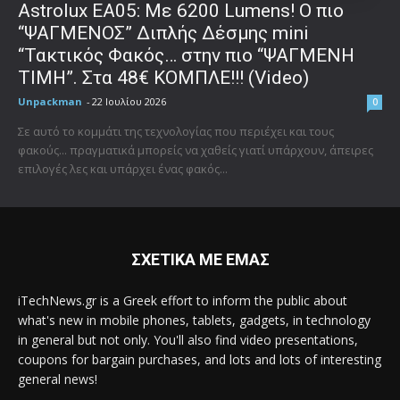
Astrolux ΕΑ05: Με 6200 Lumens! Ο πιο
“ΨΑΓΜΕΝΟΣ” Διπλής Δέσμης mini
“Τακτικός Φακός… στην πιο “ΨΑΓΜΕΝΗ
ΤΙΜΗ”. Στα 48€ ΚΟΜΠΛΕ!!! (Video)
Unpackman
-
22 Ιουλίου 2026
0
Σε αυτό το κομμάτι της τεχνολογίας που περιέχει και τους
φακούς... πραγματικά μπορείς να χαθείς γιατί υπάρχουν, άπειρες
επιλογές λες και υπάρχει ένας φακός...
ΣΧΕΤΙΚΑ ΜΕ ΕΜΑΣ
iTechNews.gr is a Greek effort to inform the public about
what's new in mobile phones, tablets, gadgets, in technology
in general but not only. You'll also find video presentations,
coupons for bargain purchases, and lots and lots of interesting
general news!