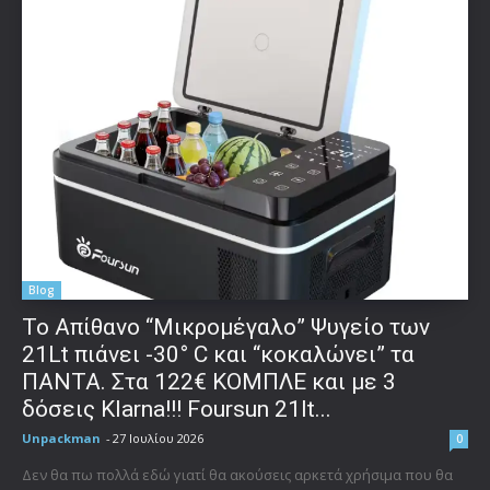
Blog
Το Απίθανο “Μικρομέγαλο” Ψυγείο των
21Lt πιάνει -30° C και “κοκαλώνει” τα
ΠΑΝΤΑ. Στα 122€ ΚΟΜΠΛΕ και με 3
δόσεις Klarna!!! Foursun 21lt...
Unpackman
-
27 Ιουλίου 2026
0
Δεν θα πω πολλά εδώ γιατί θα ακούσεις αρκετά χρήσιμα που θα