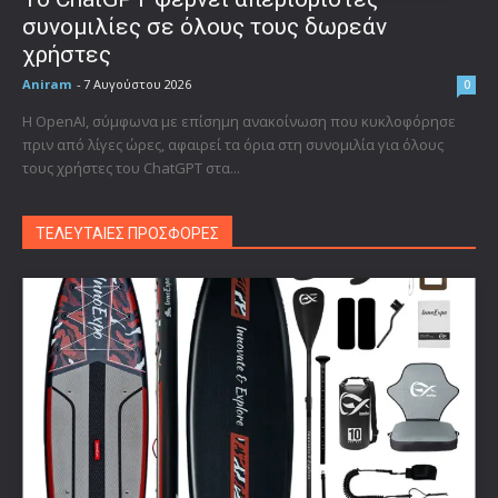
συνομιλίες σε όλους τους δωρεάν
χρήστες
Aniram
-
7 Αυγούστου 2026
0
Η OpenAI, σύμφωνα με επίσημη ανακοίνωση που κυκλοφόρησε
πριν από λίγες ώρες, αφαιρεί τα όρια στη συνομιλία για όλους
τους χρήστες του ChatGPT στα...
ΤΕΛΕΥΤΑΙΕΣ ΠΡΟΣΦΟΡΕΣ