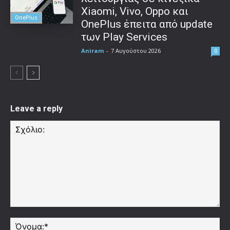
Xiaomi, Vivo, Oppo και
OnePlus
OnePlus έπειτα από update
των Play Services
Aniram
-
7 Αυγούστου 2026
0
Leave a reply
Σχόλιο:
Όν