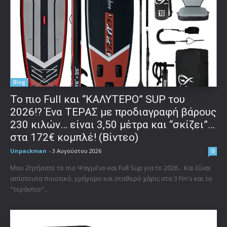
Blog
To πιο Full και “ΚΑΛΥΤΕΡΟ” SUP του
2026!? Ένα ΤΕΡΑΣ με προδιαγραφή βάρους
230 κιλών… είναι 3,50 μέτρα και “σκίζει”…
στα 172€ κομπλέ! (Βίντεο)
Unpackman
-
3 Αυγούστου 2026
0
Μου Ζητήσατε το πιο Ψαγμένο και Full Sup για το 2026... Και Είναι
απίστευτα ποιοτικό, γρήγορο και σταθερό χάρις στα 3 Fin's και το
"τεράστιο"...