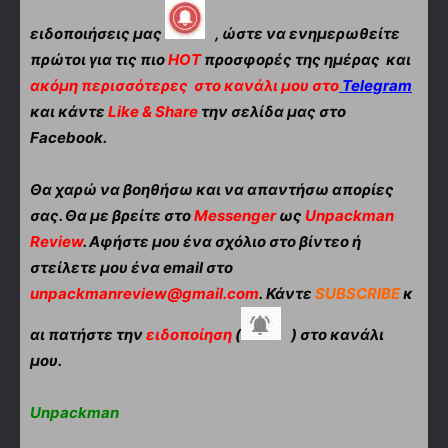
ειδοποιήσεις μας
, ώστε να ενημερωθείτε
πρώτοι για τις πιο
HOT
προσφορές της ημέρας και
ακόμη περισσότερες
στο κανάλι μου στο
Telegram
και κάντε
Like & Share
την σελίδα μας στο
Facebook.
Θα χαρώ να βοηθήσω και να απαντήσω απορίες
σας. Θα με βρείτε στο
Messenger
ως
Unpackman
Review
. Αφήστε μου ένα σχόλιο στο βίντεο ή
στείλετε μου ένα email στο
unpackmanreview@gmail.com
. Κάντε
SUBSCRIBE
κ
αι πατήστε την
ειδοποίηση
(
) στο κανάλι
μου.
Unpackman