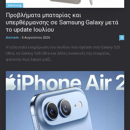
Samsung
Προβλήματα μπαταρίας και
υπερθέρμανσης σε Samsung Galaxy μετά
το update Ιουλίου
Aniram
-
6 Αυγούστου 2026
0
Η τελευταία ενημέρωση του Ιουλίου που έφτασε στα Galaxy S25
Ultra, τα Galaxy S26 Ultra και άλλες συσκευές της εταιρείας,
φαίνεται πως έφερε μαζί...