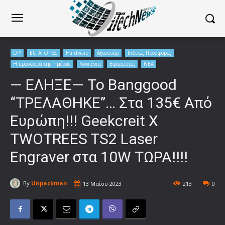
DIY
EU ΑΓΟΡΕΣ
Hardware
Αξεσουάρ
Ειδικές Προσφορές
Η προσφορά της ημέρας
Κουπόνια
Εφαρμογές
ΝΕΑ
— ΕΛΗΞΕ— Το Banggood
“ΤΡΕΛΑΘΗΚΕ”… Στα 135€ Από
Ευρώπη!!! Geekcreit X
TWOTREES TS2 Laser
Engraver στα 10W ΤΩΡΑ!!!!
By
Unpackman
13 Μαΐου 2023
213
0