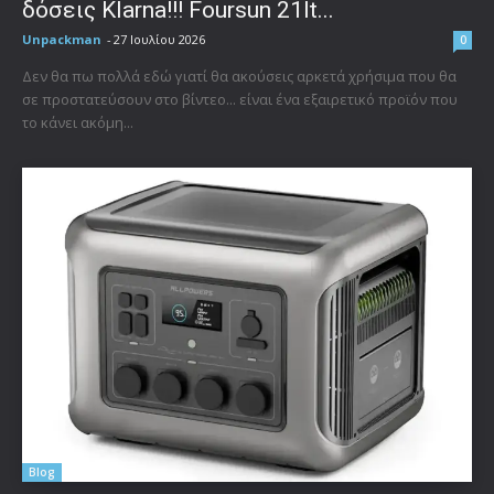
δόσεις Klarna!!! Foursun 21lt...
Unpackman
-
27 Ιουλίου 2026
0
Δεν θα πω πολλά εδώ γιατί θα ακούσεις αρκετά χρήσιμα που θα
σε προστατεύσουν στο βίντεο... είναι ένα εξαιρετικό προϊόν που
το κάνει ακόμη...
Blog