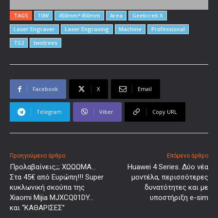
TAGS
10W
450mm*450mm
Area
Geekcreit X
Laser Engraver
Laser Engraving
Machine
Professional
TS2
twotrees
Facebook
X
Email
Telegram
Viber
Copy URL
Προηγούμενο άρθρο
Επόμενο άρθρο
Προλαβαίνεις;;; ΧΩΩΩΜΑ…
Huawei 4 Series. Δύο νέα
Στα 45€ από Ευρώπη!!! Super
μοντέλα, περισσότερες
κυκλωνική σκούπα της
δυνατότητες και με
Xiaomi Mijia MJXCQ01DY…
υποστήριξη e-sim
και “ΚΑΘΑΡΙΣΕΣ”