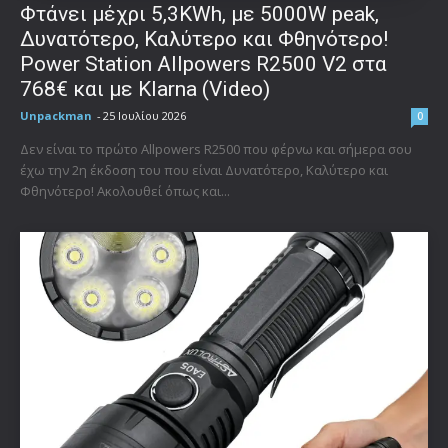
Φτάνει μέχρι 5,3KWh, με 5000W peak,
Δυνατότερο, Καλύτερο και Φθηνότερο!
Power Station Allpowers R2500 V2 στα
768€ και με Klarna (Video)
Unpackman
-
25 Ιουλίου 2026
0
Δεν είναι το πρώτο Allpowers R2500 που φέρνω και σήμερα σου
έχω την 2η έκδοση του που είναι Δυνατότερο, Καλύτερο και
Φθηνότερο! Ακολουθεί όπως και...