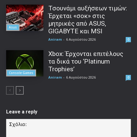
Τσουνάμι αυξήσεων τιμών:
Έρχεται «σοκ» στις
μητρικές από ASUS,
Asus
GIGABYTE και MSI
Aniram
-
6 Αυγούστου 2026
0
Xbox: Έρχονται επιτέλους
τα δικά του ‘Platinum
Trophies’
Console Games
Aniram
-
6 Αυγούστου 2026
0
Leave a reply