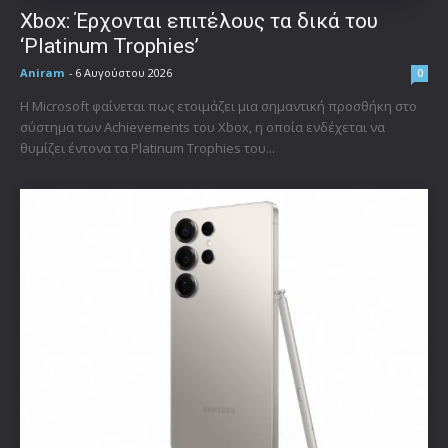
Xbox: Έρχονται επιτέλους τα δικά του
‘Platinum Trophies’
Aniram
-
6 Αυγούστου 2026
0
Η Microsoft φαίνεται πως ετοιμάζει μια σημαντική προσθήκη στο
σύστημα των Achievements του Xbox, η οποία ενδέχεται να
θυμίζει έντονα τα Platinum Trophies του...