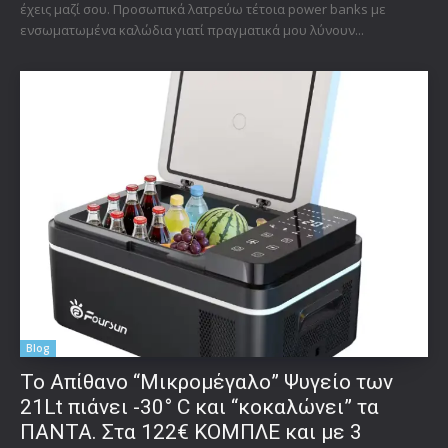
έχεις μαζί σου. Προσωπικά λατρεύω τέτοια power banks με
ενσωματωμένα καλώδια γιατί πραγματικά μου λύνουν...
Blog
Το Απίθανο “Μικρομέγαλο” Ψυγείο των
21Lt πιάνει -30° C και “κοκαλώνει” τα
ΠΑΝΤΑ. Στα 122€ ΚΟΜΠΛΕ και με 3