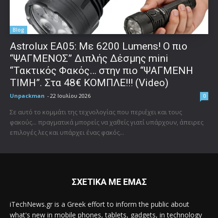
Blog
Astrolux ΕΑ05: Με 6200 Lumens! Ο πιο
“ΨΑΓΜΕΝΟΣ” Διπλής Δέσμης mini
“Τακτικός Φακός… στην πιο “ΨΑΓΜΕΝΗ
ΤΙΜΗ”. Στα 48€ ΚΟΜΠΛΕ!!! (Video)
Unpackman
-
22 Ιουλίου 2026
0
Σε αυτό το κομμάτι της τεχνολογίας που περιέχει και τους
φακούς... πραγματικά μπορείς να χαθείς γιατί υπάρχουν, άπειρες
επιλογές λες και υπάρχει ένας φακός...
ΣΧΕΤΙΚΑ ΜΕ ΕΜΑΣ
iTechNews.gr is a Greek effort to inform the public about
what's new in mobile phones, tablets, gadgets, in technology