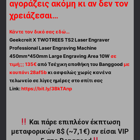
αγοράζεις ακόμη κι αν δεν τον
χρειάζεσαι…
Κάντε τον δικό σας εδώ…
Geekcreit X TWOTREES TS2 Laser Engraver
Professional Laser Engraving Machine
450mm*450mm Large Engraving Area 10W
σε
τιμή;;; 135€
από Τσέχικη αποθήκη του Banggood
με
κουπόνι 28af5b
κι ασφαλώς χωρίς κανένα
τελωνείο σε λίγες ημέρες στο σπίτι σας
Link:
https://bit.ly/3BkTAnp
Και πάρε επιπλέον έκπτωση
μεταφορικών 8$ (~7,1€) αν είσαι VIP