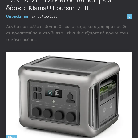
ΠΑΝΤΑ. Στα 122€ ΚΟΜΠΛΕ και με 3
δόσεις Klarna!!! Foursun 21lt...
Unpackman
-
27 Ιουλίου 2026
0
Δεν θα πω πολλά εδώ γιατί θα ακούσεις αρκετά χρήσιμα που θα
σε προστατεύσουν στο βίντεο... είναι ένα εξαιρετικό προϊόν που
το κάνει ακόμη...
Blog