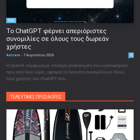
ΝΕΑ
Το ChatGPT φέρνει απεριόριστες
συνομιλίες σε όλους τους δωρεάν
χρήστες
Aniram
-
7 Αυγούστου 2026
0
Η OpenAI, σύμφωνα με επίσημη ανακοίνωση που κυκλοφόρησε
πριν από λίγες ώρες, αφαιρεί τα όρια στη συνομιλία για όλους
τους χρήστες του ChatGPT στα...
ΤΕΛΕΥΤΑΙΕΣ ΠΡΟΣΦΟΡΕΣ