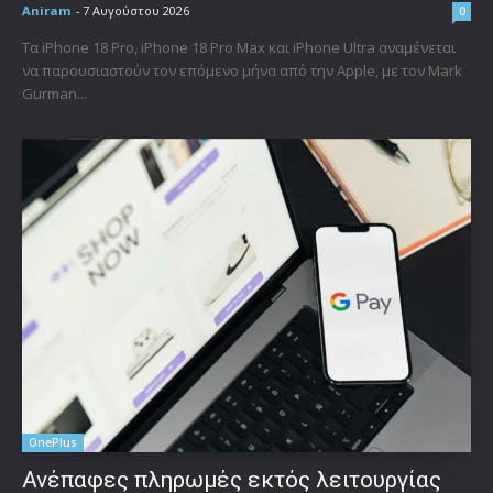
Aniram
-
7 Αυγούστου 2026
0
Τα iPhone 18 Pro, iPhone 18 Pro Max και iPhone Ultra αναμένεται
να παρουσιαστούν τον επόμενο μήνα από την Apple, με τον Mark
Gurman...
OnePlus
Ανέπαφες πληρωμές εκτός λειτουργίας