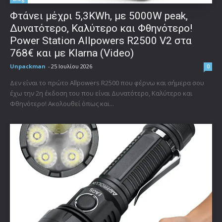
Φτάνει μέχρι 5,3KWh, με 5000W peak,
Δυνατότερο, Καλύτερο και Φθηνότερο!
Power Station Allpowers R2500 V2 στα
768€ και με Klarna (Video)
Unpackman
-
25 Ιουλίου 2026
0
Δεν είναι το πρώτο Allpowers R2500 που φέρνω και σήμερα σου
έχω την 2η έκδοση του που είναι Δυνατότερο, Καλύτερο και
Φθηνότερο! Ακολουθεί όπως και...