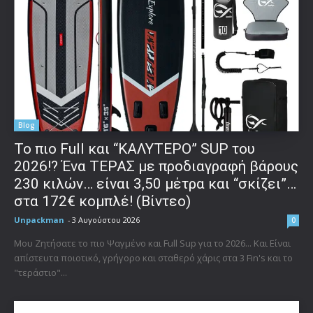
Blog
To πιο Full και “ΚΑΛΥΤΕΡΟ” SUP του
2026!? Ένα ΤΕΡΑΣ με προδιαγραφή βάρους
230 κιλών… είναι 3,50 μέτρα και “σκίζει”…
στα 172€ κομπλέ! (Βίντεο)
Unpackman
-
3 Αυγούστου 2026
0
Μου Ζητήσατε το πιο Ψαγμένο και Full Sup για το 2026... Και Είναι
απίστευτα ποιοτικό, γρήγορο και σταθερό χάρις στα 3 Fin's και το
"τεράστιο"...