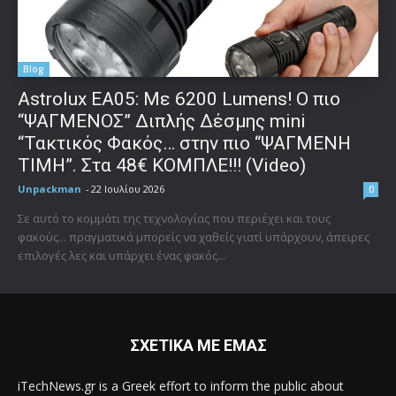
Blog
Astrolux ΕΑ05: Με 6200 Lumens! Ο πιο
“ΨΑΓΜΕΝΟΣ” Διπλής Δέσμης mini
“Τακτικός Φακός… στην πιο “ΨΑΓΜΕΝΗ
ΤΙΜΗ”. Στα 48€ ΚΟΜΠΛΕ!!! (Video)
Unpackman
-
22 Ιουλίου 2026
0
Σε αυτό το κομμάτι της τεχνολογίας που περιέχει και τους
φακούς... πραγματικά μπορείς να χαθείς γιατί υπάρχουν, άπειρες
επιλογές λες και υπάρχει ένας φακός...
ΣΧΕΤΙΚΑ ΜΕ ΕΜΑΣ
iTechNews.gr is a Greek effort to inform the public about