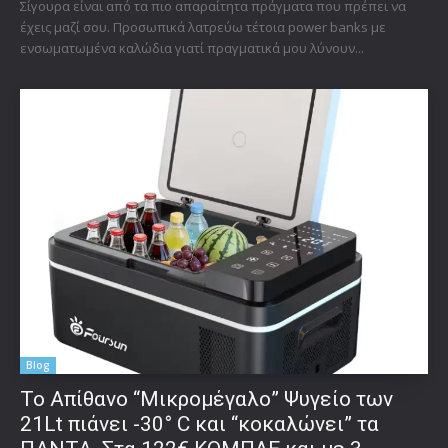
Σίγουρα είναι από τα πιο απαραίτητα πράγματα που πρέπει να
έχεις μαζί σου. Προσωπικά λατρεύω τέτοια power banks με
ενσωματωμένα καλώδια γιατί πραγματικά μου λύνουν...
Blog
Το Απίθανο “Μικρομέγαλο” Ψυγείο των
21Lt πιάνει -30° C και “κοκαλώνει” τα