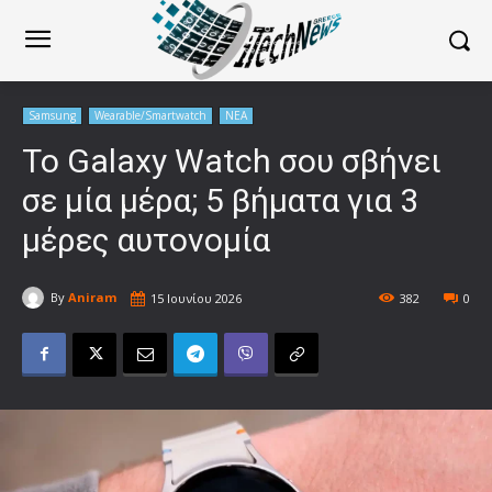
Samsung
Wearable/Smartwatch
ΝΕΑ
Το Galaxy Watch σου σβήνει
σε μία μέρα; 5 βήματα για 3
μέρες αυτονομία
By
Aniram
15 Ιουνίου 2026
382
0