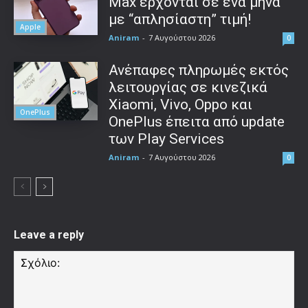
Max έρχονται σε ένα μήνα
με “απλησίαστη” τιμή!
Apple
Aniram
-
7 Αυγούστου 2026
0
Ανέπαφες πληρωμές εκτός
λειτουργίας σε κινεζικά
Xiaomi, Vivo, Oppo και
OnePlus
OnePlus έπειτα από update
των Play Services
Aniram
-
7 Αυγούστου 2026
0
Leave a reply