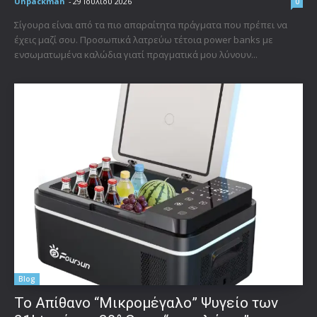
Unpackman
-
29 Ιουλίου 2026
0
Σίγουρα είναι από τα πιο απαραίτητα πράγματα που πρέπει να
έχεις μαζί σου. Προσωπικά λατρεύω τέτοια power banks με
ενσωματωμένα καλώδια γιατί πραγματικά μου λύνουν...
Blog
Το Απίθανο “Μικρομέγαλο” Ψυγείο των