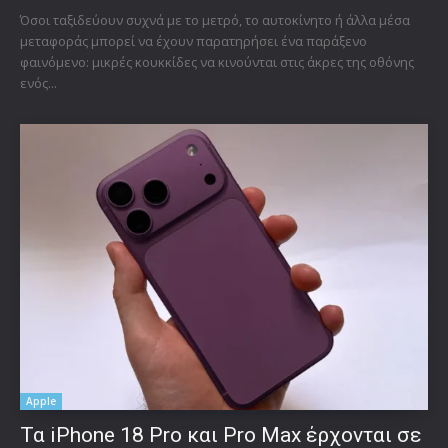
Όσοι ταξιδεύουν συχνά με το μετρό, το αυτοκίνητο ή άλλα μέσα
μεταφοράς μπορεί να έχουν παρατηρήσει ένα παράξενο
φαινόμενο: μικρές κουκκίδες να κινούνται στις άκρες της οθόνης
ενός...
Apple
Τα iPhone 18 Pro και Pro Max έρχονται σε