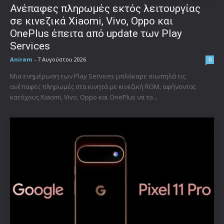
Ανέπαφες πληρωμές εκτός λειτουργίας
σε κινεζικά Xiaomi, Vivo, Oppo και
OnePlus έπειτα από update των Play
Services
Aniram
-
7 Αυγούστου 2026
0
Μια ενημέρωση των Play Services μπλόκαρε σιωπηλά τις
ανέπαφες πληρωμές στα κινητά με κινεζική ROM, αφήνοντας
κατόχους Xiaomi, Vivo, Oppo και OnePlus να το...