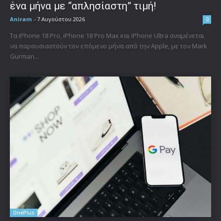
ένα μήνα με “απλησίαστη” τιμή!
Aniram
-
7 Αυγούστου 2026
0
Τα iPhone 18 Pro, iPhone 18 Pro Max και iPhone Ultra αναμένεται
να παρουσιαστούν τον επόμενο μήνα από την Apple, με τον Mark
Gurman...
OnePlus