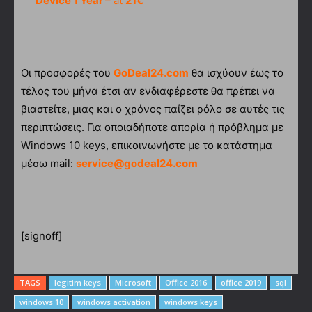
Device 1 Year
– at
21€
Οι προσφορές του
GoDeal24.com
θα ισχύουν έως το
τέλος του μήνα έτσι αν ενδιαφέρεστε θα πρέπει να
βιαστείτε, μιας και ο χρόνος παίζει ρόλο σε αυτές τις
περιπτώσεις. Για οποιαδήποτε απορία ή πρόβλημα με
Windows 10 keys, επικοινωνήστε με το κατάστημα
μέσω mail:
service@godeal24.com
[signoff]
TAGS
legitim keys
Microsoft
Office 2016
office 2019
sql
windows 10
windows activation
windows keys