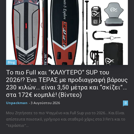
Blog
To πιο Full και “ΚΑΛΥΤΕΡΟ” SUP του
2026!? Ένα ΤΕΡΑΣ με προδιαγραφή βάρους
230 κιλών… είναι 3,50 μέτρα και “σκίζει”…
στα 172€ κομπλέ! (Βίντεο)
Unpackman
-
3 Αυγούστου 2026
0
Μου Ζητήσατε το πιο Ψαγμένο και Full Sup για το 2026... Και Είναι
απίστευτα ποιοτικό, γρήγορο και σταθερό χάρις στα 3 Fin's και το
"τεράστιο"...