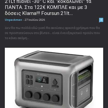
21Lt πιάνει -30° C και “κοκαλώνει” τα
ΠΑΝΤΑ. Στα 122€ ΚΟΜΠΛΕ και με 3
δόσεις Klarna!!! Foursun 21lt...
Unpackman
-
27 Ιουλίου 2026
0
Δεν θα πω πολλά εδώ γιατί θα ακούσεις αρκετά χρήσιμα που θα
σε προστατεύσουν στο βίντεο... είναι ένα εξαιρετικό προϊόν που
το κάνει ακόμη...