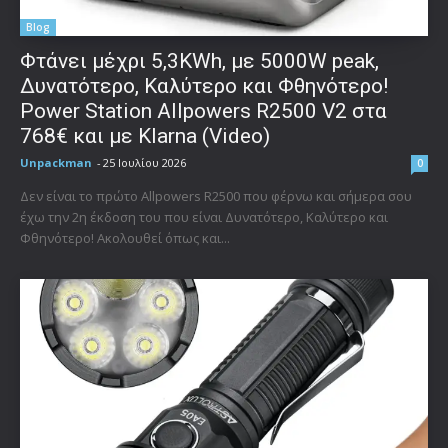
Blog
Φτάνει μέχρι 5,3KWh, με 5000W peak,
Δυνατότερο, Καλύτερο και Φθηνότερο!
Power Station Allpowers R2500 V2 στα
768€ και με Klarna (Video)
Unpackman
-
25 Ιουλίου 2026
0
Δεν είναι το πρώτο Allpowers R2500 που φέρνω και σήμερα σου
έχω την 2η έκδοση του που είναι Δυνατότερο, Καλύτερο και
Φθηνότερο! Ακολουθεί όπως και...