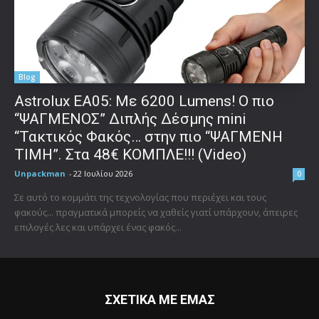
Blog
Astrolux ΕΑ05: Με 6200 Lumens! Ο πιο
“ΨΑΓΜΕΝΟΣ” Διπλής Δέσμης mini
“Τακτικός Φακός… στην πιο “ΨΑΓΜΕΝΗ
ΤΙΜΗ”. Στα 48€ ΚΟΜΠΛΕ!!! (Video)
Unpackman
-
22 Ιουλίου 2026
0
Σε αυτό το κομμάτι της τεχνολογίας που περιέχει και τους
φακούς... πραγματικά μπορείς να χαθείς γιατί υπάρχουν, άπειρες
επιλογές λες και υπάρχει ένας φακός...
ΣΧΕΤΙΚΑ ΜΕ ΕΜΑΣ