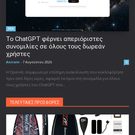
ΝΕΑ
Το ChatGPT φέρνει απεριόριστες
συνομιλίες σε όλους τους δωρεάν
χρήστες
Aniram
-
7 Αυγούστου 2026
0
Η OpenAI, σύμφωνα με επίσημη ανακοίνωση που κυκλοφόρησε
πριν από λίγες ώρες, αφαιρεί τα όρια στη συνομιλία για όλους
τους χρήστες του ChatGPT στα...
ΤΕΛΕΥΤΑΙΕΣ ΠΡΟΣΦΟΡΕΣ