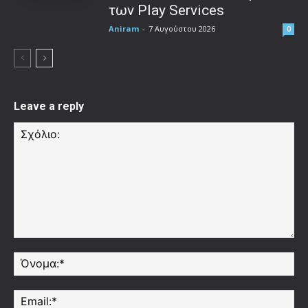
των Play Services
Aniram
-
7 Αυγούστου 2026
0
Leave a reply
Σχόλιο:
Όν
Ema