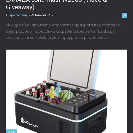
Giveaway)
Unpackman
-
29 Ιουλίου 2026
0
Σίγουρα είναι από τα πιο απαραίτητα πράγματα που πρέπει να
έχεις μαζί σου. Προσωπικά λατρεύω τέτοια power banks με
ενσωματωμένα καλώδια γιατί πραγματικά μου λύνουν...
Blog