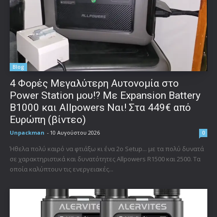
Blog
4 Φορές Μεγαλύτερη Αυτονομία στο
Power Station μου!? Με Expansion Battery
B1000 και Allpowers Ναι! Στα 449€ από
Ευρώπη (βίντεο)
Unpackman
-
10 Αυγούστου 2026
0
Ήθελα πολύ καιρό να φτιάξω κι ένα 2o Setup... με τα πολύ δυνατά
σε χαρακτηριστικά και δυνατότητες Allpowers R1500 και 2500. Τα
οποία καλύπτουν τις ενεργειακές...