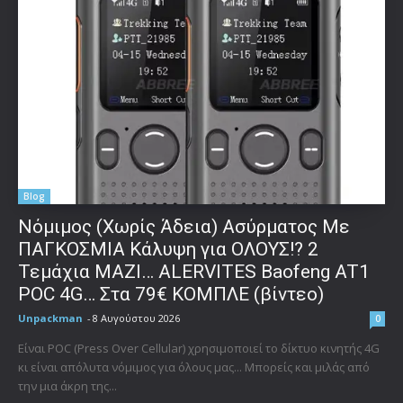
Blog
Νόμιμος (Χωρίς Άδεια) Ασύρματος Με
ΠΑΓΚΟΣΜΙΑ Κάλυψη για ΟΛΟΥΣ!? 2
Τεμάχια ΜΑΖΙ… ALERVITES Baofeng AT1
POC 4G… Στα 79€ ΚΟΜΠΛΕ (βίντεο)
Unpackman
-
8 Αυγούστου 2026
0
Είναι POC (Press Over Cellular) χρησιμοποιεί το δίκτυο κινητής 4G
κι είναι απόλυτα νόμιμος για όλους μας... Μπορείς και μιλάς από
την μια άκρη της...