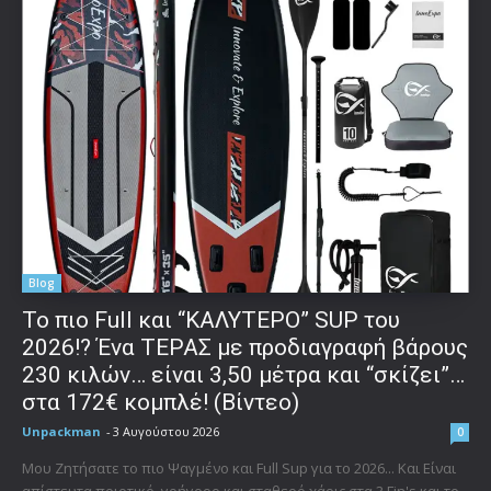
Blog
To πιο Full και “ΚΑΛΥΤΕΡΟ” SUP του
2026!? Ένα ΤΕΡΑΣ με προδιαγραφή βάρους
230 κιλών… είναι 3,50 μέτρα και “σκίζει”…
στα 172€ κομπλέ! (Βίντεο)
Unpackman
-
3 Αυγούστου 2026
0
Μου Ζητήσατε το πιο Ψαγμένο και Full Sup για το 2026... Και Είναι
απίστευτα ποιοτικό, γρήγορο και σταθερό χάρις στα 3 Fin's και το