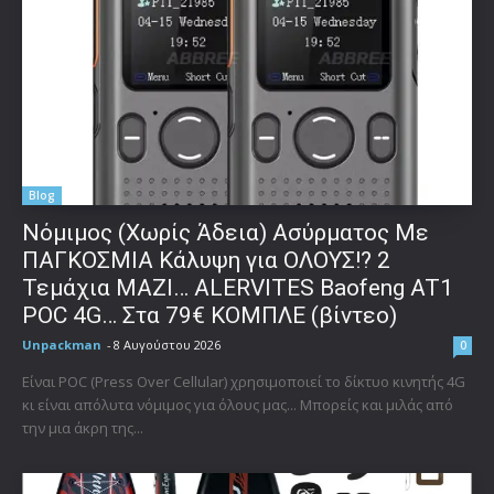
Blog
Νόμιμος (Χωρίς Άδεια) Ασύρματος Με
ΠΑΓΚΟΣΜΙΑ Κάλυψη για ΟΛΟΥΣ!? 2
Τεμάχια ΜΑΖΙ… ALERVITES Baofeng AT1
POC 4G… Στα 79€ ΚΟΜΠΛΕ (βίντεο)
Unpackman
-
8 Αυγούστου 2026
0
Είναι POC (Press Over Cellular) χρησιμοποιεί το δίκτυο κινητής 4G
κι είναι απόλυτα νόμιμος για όλους μας... Μπορείς και μιλάς από
την μια άκρη της...