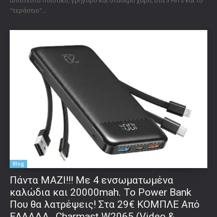
"τεράστιο"...
Blog
Πάντα ΜΑΖΙ!!! Με 4 ενσωματωμένα
καλώδια και 20000mah. Το Power Bank
Που θα λατρέψεις! Στα 29€ ΚΟΜΠΛΕ Από
ΕΛΛΑΔΑ…Charmast W2065 (Video &