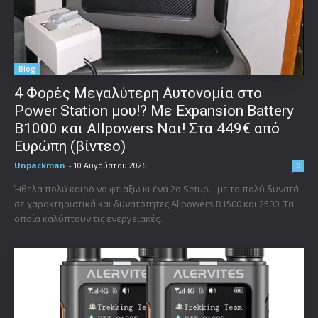
Blog
4 Φορές Μεγαλύτερη Αυτονομία στο
Power Station μου!? Με Expansion Battery
B1000 και Allpowers Ναι! Στα 449€ από
Ευρώπη (βίντεο)
Unpackman
-
10 Αυγούστου 2026
0
Ήθελα πολύ καιρό να φτιάξω κι ένα 2o Setup... με τα πολύ δυνατά
σε χαρακτηριστικά και δυνατότητες Allpowers R1500 και 2500. Τα
οποία καλύπτουν τις ενεργειακές...