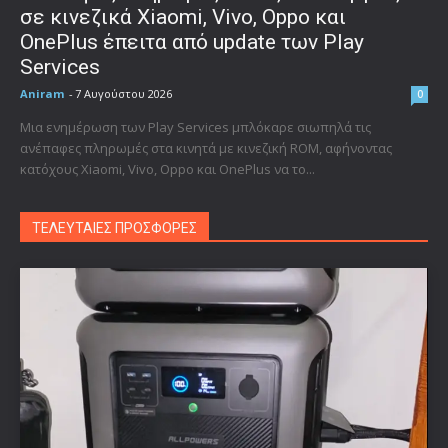
σε κινεζικά Xiaomi, Vivo, Oppo και
OnePlus έπειτα από update των Play
Services
Aniram
-
7 Αυγούστου 2026
0
Μια ενημέρωση των Play Services μπλόκαρε σιωπηλά τις
ανέπαφες πληρωμές στα κινητά με κινεζική ROM, αφήνοντας
κατόχους Xiaomi, Vivo, Oppo και OnePlus να το...
ΤΕΛΕΥΤΑΙΕΣ ΠΡΟΣΦΟΡΕΣ