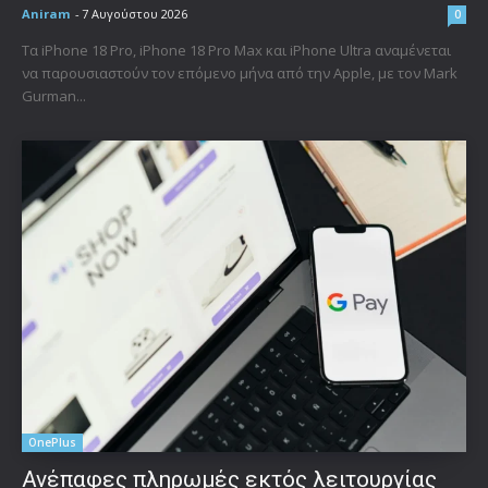
Aniram
-
7 Αυγούστου 2026
0
Τα iPhone 18 Pro, iPhone 18 Pro Max και iPhone Ultra αναμένεται
να παρουσιαστούν τον επόμενο μήνα από την Apple, με τον Mark
Gurman...
OnePlus
Ανέπαφες πληρωμές εκτός λειτουργίας