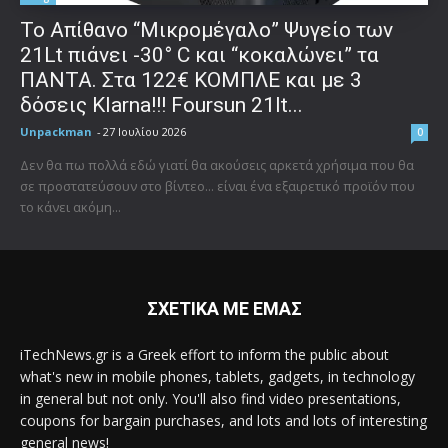
Το Απίθανο “Μικρομέγαλο” Ψυγείο των
21Lt πιάνει -30° C και “κοκαλώνει” τα
ΠΑΝΤΑ. Στα 122€ ΚΟΜΠΛΕ και με 3
δόσεις Klarna!!! Foursun 21lt...
Unpackman
-
27 Ιουλίου 2026
0
Δεν θα πω πολλά εδώ γιατί θα ακούσεις αρκετά χρήσιμα που θα
σε προστατεύσουν στο βίντεο... είναι ένα εξαιρετικό προϊόν που
το κάνει ακόμη...
ΣΧΕΤΙΚΑ ΜΕ ΕΜΑΣ
iTechNews.gr is a Greek effort to inform the public about
what's new in mobile phones, tablets, gadgets, in technology
in general but not only. You'll also find video presentations,
coupons for bargain purchases, and lots and lots of interesting
general news!