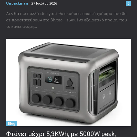
Unpackman
-
27 Ιουλίου 2026
0
Δεν θα πω πολλά εδώ γιατί θα ακούσεις αρκετά χρήσιμα που θα
σε προστατεύσουν στο βίντεο... είναι ένα εξαιρετικό προϊόν που
το κάνει ακόμη...
Blog
Φτάνει μέχρι 5,3KWh, με 5000W peak,