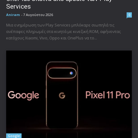
Services
Aniram
-
7 Αυγούστου 2026
0
Μια ενημέρωση των Play Services μπλόκαρε σιωπηλά τις
ανέπαφες πληρωμές στα κινητά με κινεζική ROM, αφήνοντας
κατόχους Xiaomi, Vivo, Oppo και OnePlus να το...
Google