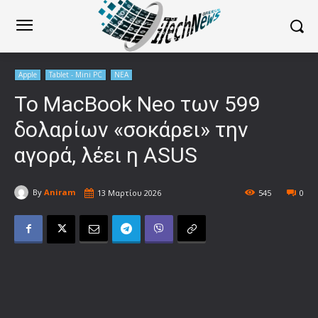
Apple
Tablet - Mini PC
ΝΕΑ
Το MacBook Neo των 599
δολαρίων «σοκάρει» την
αγορά, λέει η ASUS
By
Aniram
13 Μαρτίου 2026
545
0