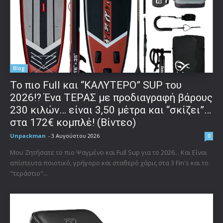
Blog
To πιο Full και “ΚΑΛΥΤΕΡΟ” SUP του
2026!? Ένα ΤΕΡΑΣ με προδιαγραφή βάρους
230 κιλών… είναι 3,50 μέτρα και “σκίζει”…
στα 172€ κομπλέ! (Βίντεο)
Unpackman
-
3 Αυγούστου 2026
0
Μου Ζητήσατε το πιο Ψαγμένο και Full Sup για το 2026... Και Είναι
απίστευτα ποιοτικό, γρήγορο και σταθερό χάρις στα 3 Fin's και το
"τεράστιο"...