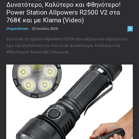
Δυνατότερο, Καλύτερο και Φθηνότερο!
Power Station Allpowers R2500 V2 στα
768€ και με Klarna (Video)
Unpackman
-
25 Ιουλίου 2026
0
Δεν είναι το πρώτο Allpowers R2500 που φέρνω και σήμερα σου
έχω την 2η έκδοση του που είναι Δυνατότερο, Καλύτερο και
Φθηνότερο! Ακολουθεί όπως και...