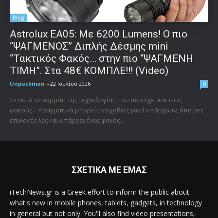
Blog
Astrolux ΕΑ05: Με 6200 Lumens! Ο πιο
“ΨΑΓΜΕΝΟΣ” Διπλής Δέσμης mini
“Τακτικός Φακός… στην πιο “ΨΑΓΜΕΝΗ
ΤΙΜΗ”. Στα 48€ ΚΟΜΠΛΕ!!! (Video)
Unpackman
-
22 Ιουλίου 2026
0
Σε αυτό το κομμάτι της τεχνολογίας που περιέχει και τους
φακούς... πραγματικά μπορείς να χαθείς γιατί υπάρχουν, άπειρες
επιλογές λες και υπάρχει ένας φακός...
ΣΧΕΤΙΚΑ ΜΕ ΕΜΑΣ
iTechNews.gr is a Greek effort to inform the public about
what's new in mobile phones, tablets, gadgets, in technology
in general but not only. You'll also find video presentations,