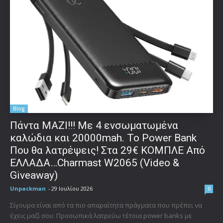
Blog
Πάντα ΜΑΖΙ!!! Με 4 ενσωματωμένα
καλώδια και 20000mah. Το Power Bank
Που θα λατρέψεις! Στα 29€ ΚΟΜΠΛΕ Από
ΕΛΛΑΔΑ…Charmast W2065 (Video &
Giveaway)
Unpackman
-
29 Ιουλίου 2026
0
Σίγουρα είναι από τα πιο απαραίτητα πράγματα που πρέπει να
έχεις μαζί σου. Προσωπικά λατρεύω τέτοια power banks με