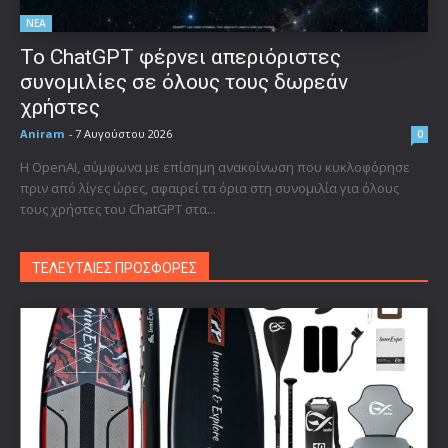
ΝΕΑ
Το ChatGPT φέρνει απεριόριστες
συνομιλίες σε όλους τους δωρεάν
χρήστες
Aniram
-
7 Αυγούστου 2026
0
Η OpenAI, σύμφωνα με επίσημη ανακοίνωση που κυκλοφόρησε
πριν από λίγες ώρες, αφαιρεί τα όρια στη συνομιλία για όλους
τους χρήστες του ChatGPT στα...
ΤΕΛΕΥΤΑΙΕΣ ΠΡΟΣΦΟΡΕΣ