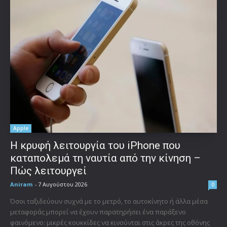
Apple
Η κρυφή λειτουργία του iPhone που
καταπολεμά τη ναυτία από την κίνηση –
Πώς λειτουργεί
Aniram
-
7 Αυγούστου 2026
0
Όσοι ταξιδεύουν συχνά με το μετρό, το αυτοκίνητο ή άλλα μέσα
μεταφοράς μπορεί να έχουν παρατηρήσει ένα παράξενο
φαινόμενο: μικρές κουκκίδες να κινούνται στις άκρες της οθόνης