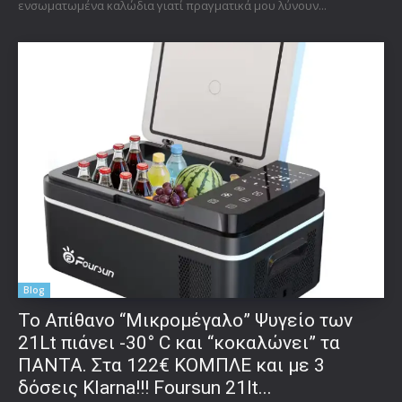
ενσωματωμένα καλώδια γιατί πραγματικά μου λύνουν...
Blog
Το Απίθανο “Μικρομέγαλο” Ψυγείο των
21Lt πιάνει -30° C και “κοκαλώνει” τα
ΠΑΝΤΑ. Στα 122€ ΚΟΜΠΛΕ και με 3
δόσεις Klarna!!! Foursun 21lt...