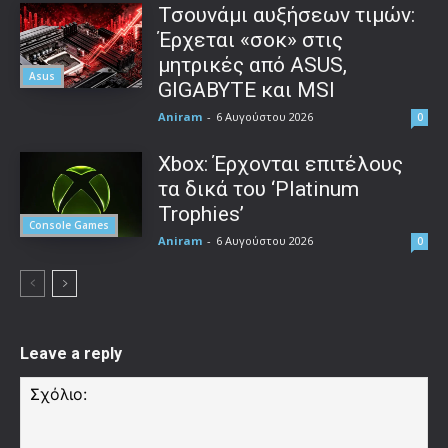
Τσουνάμι αυξήσεων τιμών:
Έρχεται «σοκ» στις
μητρικές από ASUS,
Asus
GIGABYTE και MSI
Aniram
-
6 Αυγούστου 2026
0
Xbox: Έρχονται επιτέλους
τα δικά του ‘Platinum
Trophies’
Console Games
Aniram
-
6 Αυγούστου 2026
0
Leave a reply