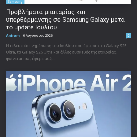
Samsung
Προβλήματα μπαταρίας και
υπερθέρμανσης σε Samsung Galaxy μετά
το update Ιουλίου
Aniram
-
6 Αυγούστου 2026
0
Η τελευταία ενημέρωση του Ιουλίου που έφτασε στα Galaxy S25
Ultra, τα Galaxy S26 Ultra και άλλες συσκευές της εταιρείας,
φαίνεται πως έφερε μαζί...