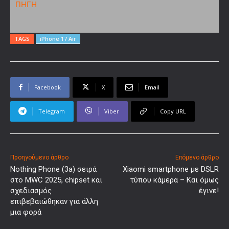
ΠΗΓΗ
TAGS
iPhone 17 Air
Facebook
X
Email
Telegram
Viber
Copy URL
Προηγούμενο άρθρο
Επόμενο άρθρο
Nothing Phone (3a) σειρά
Xiaomi smartphone με DSLR
στο MWC 2025, chipset και
τύπου κάμερα – Και όμως
σχεδιασμός
έγινε!
επιβεβαιώθηκαν για άλλη
μια φορά