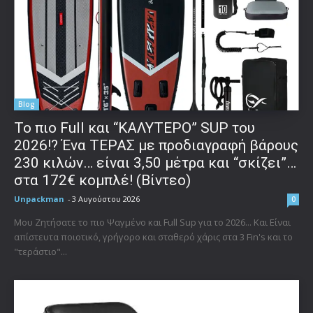
Blog
To πιο Full και “ΚΑΛΥΤΕΡΟ” SUP του
2026!? Ένα ΤΕΡΑΣ με προδιαγραφή βάρους
230 κιλών… είναι 3,50 μέτρα και “σκίζει”…
στα 172€ κομπλέ! (Βίντεο)
Unpackman
-
3 Αυγούστου 2026
0
Μου Ζητήσατε το πιο Ψαγμένο και Full Sup για το 2026... Και Είναι
απίστευτα ποιοτικό, γρήγορο και σταθερό χάρις στα 3 Fin's και το
"τεράστιο"...