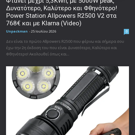
Φτάνει μέχρι 5,3KWh, με 5000W peak,
Δυνατότερο, Καλύτερο και Φθηνότερο!
Power Station Allpowers R2500 V2 στα
768€ και με Klarna (Video)
Unpackman
-
25 Ιουλίου 2026
0
Δεν είναι το πρώτο Allpowers R2500 που φέρνω και σήμερα σου
έχω την 2η έκδοση του που είναι Δυνατότερο, Καλύτερο και
Φθηνότερο! Ακολουθεί όπως και...