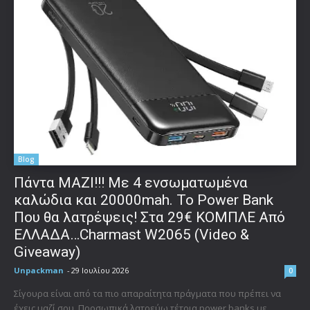
Blog
Πάντα ΜΑΖΙ!!! Με 4 ενσωματωμένα
καλώδια και 20000mah. Το Power Bank
Που θα λατρέψεις! Στα 29€ ΚΟΜΠΛΕ Από
ΕΛΛΑΔΑ…Charmast W2065 (Video &
Giveaway)
Unpackman
-
29 Ιουλίου 2026
0
Σίγουρα είναι από τα πιο απαραίτητα πράγματα που πρέπει να
έχεις μαζί σου. Προσωπικά λατρεύω τέτοια power banks με