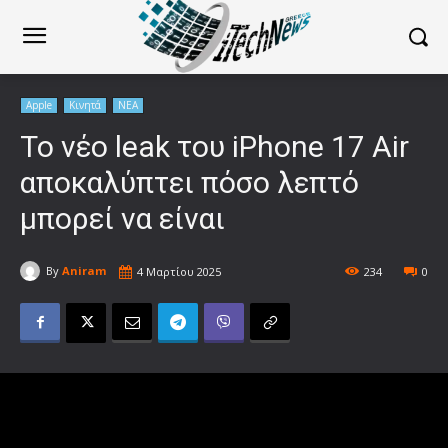
Apple
Κινητά
ΝΕΑ
To νέο leak του iPhone 17 Air
αποκαλύπτει πόσο λεπτό
μπορεί να είναι
By
Aniram
4 Μαρτίου 2025
234
0