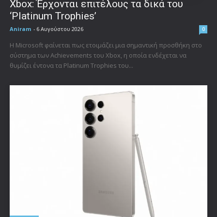
Xbox: Έρχονται επιτέλους τα δικά του
‘Platinum Trophies’
Aniram
-
6 Αυγούστου 2026
0
Η Microsoft φαίνεται πως ετοιμάζει μια σημαντική προσθήκη στο
σύστημα των Achievements του Xbox, η οποία ενδέχεται να
θυμίζει έντονα τα Platinum Trophies του...