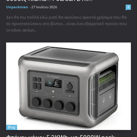
Unpackman
-
27 Ιουλίου 2026
0
Δεν θα πω πολλά εδώ γιατί θα ακούσεις αρκετά χρήσιμα που θα
σε προστατεύσουν στο βίντεο... είναι ένα εξαιρετικό προϊόν που
το κάνει ακόμη...
Blog