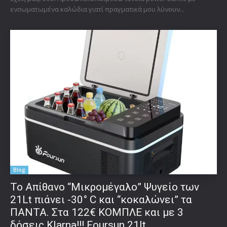
ενσωματωμένα καλώδια γιατί πραγματικά μου λύνουν...
Blog
Το Απίθανο “Μικρομέγαλο” Ψυγείο των
21Lt πιάνει -30° C και “κοκαλώνει” τα
ΠΑΝΤΑ. Στα 122€ ΚΟΜΠΛΕ και με 3
δόσεις Klarna!!! Foursun 21lt...