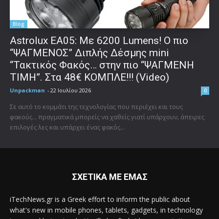
Blog
Astrolux ΕΑ05: Με 6200 Lumens! Ο πιο
“ΨΑΓΜΕΝΟΣ” Διπλής Δέσμης mini
“Τακτικός Φακός… στην πιο “ΨΑΓΜΕΝΗ
ΤΙΜΗ”. Στα 48€ ΚΟΜΠΛΕ!!! (Video)
Unpackman
-
22 Ιουλίου 2026
0
Σε αυτό το κομμάτι της τεχνολογίας που περιέχει και τους
φακούς... πραγματικά μπορείς να χαθείς γιατί υπάρχουν, άπειρες
επιλογές λες και υπάρχει ένας φακός...
ΣΧΕΤΙΚΑ ΜΕ ΕΜΑΣ
iTechNews.gr is a Greek effort to inform the public about
what's new in mobile phones, tablets, gadgets, in technology