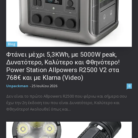
Blog
Φτάνει μέχρι 5,3KWh, με 5000W peak,
Δυνατότερο, Καλύτερο και Φθηνότερο!
Power Station Allpowers R2500 V2 στα
768€ και με Klarna (Video)
Unpackman
-
25 Ιουλίου 2026
0
Δεν είναι το πρώτο Allpowers R2500 που φέρνω και σήμερα σου
έχω την 2η έκδοση του που είναι Δυνατότερο, Καλύτερο και
Φθηνότερο! Ακολουθεί όπως και...