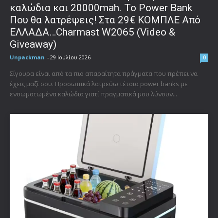
καλώδια και 20000mah. Το Power Bank
Που θα λατρέψεις! Στα 29€ ΚΟΜΠΛΕ Από
ΕΛΛΑΔΑ…Charmast W2065 (Video &
Giveaway)
Unpackman
-
29 Ιουλίου 2026
0
Σίγουρα είναι από τα πιο απαραίτητα πράγματα που πρέπει να
έχεις μαζί σου. Προσωπικά λατρεύω τέτοια power banks με
ενσωματωμένα καλώδια γιατί πραγματικά μου λύνουν...