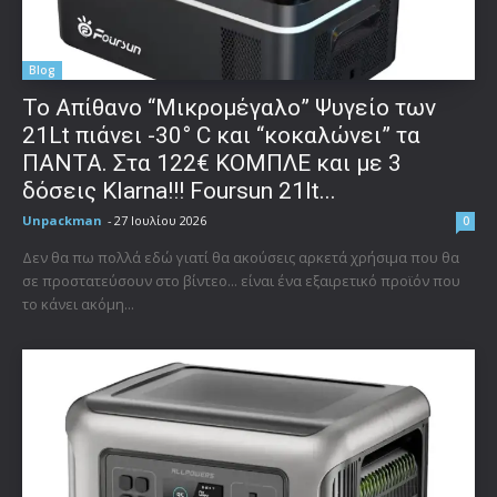
Blog
Το Απίθανο “Μικρομέγαλο” Ψυγείο των
21Lt πιάνει -30° C και “κοκαλώνει” τα
ΠΑΝΤΑ. Στα 122€ ΚΟΜΠΛΕ και με 3
δόσεις Klarna!!! Foursun 21lt...
Unpackman
-
27 Ιουλίου 2026
0
Δεν θα πω πολλά εδώ γιατί θα ακούσεις αρκετά χρήσιμα που θα
σε προστατεύσουν στο βίντεο... είναι ένα εξαιρετικό προϊόν που
το κάνει ακόμη...