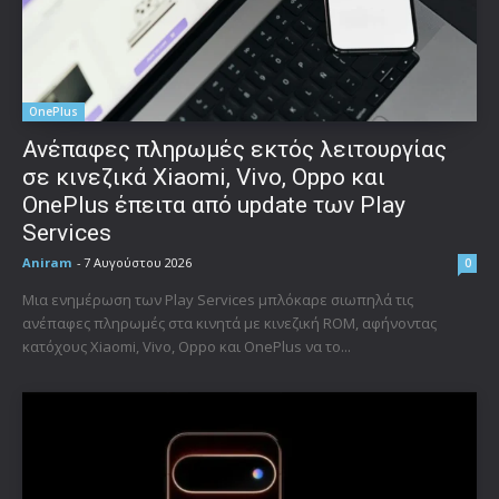
OnePlus
Ανέπαφες πληρωμές εκτός λειτουργίας
σε κινεζικά Xiaomi, Vivo, Oppo και
OnePlus έπειτα από update των Play
Services
Aniram
-
7 Αυγούστου 2026
0
Μια ενημέρωση των Play Services μπλόκαρε σιωπηλά τις
ανέπαφες πληρωμές στα κινητά με κινεζική ROM, αφήνοντας
κατόχους Xiaomi, Vivo, Oppo και OnePlus να το...