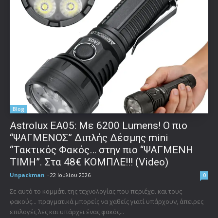
Blog
Astrolux ΕΑ05: Με 6200 Lumens! Ο πιο
“ΨΑΓΜΕΝΟΣ” Διπλής Δέσμης mini
“Τακτικός Φακός… στην πιο “ΨΑΓΜΕΝΗ
ΤΙΜΗ”. Στα 48€ ΚΟΜΠΛΕ!!! (Video)
Unpackman
-
22 Ιουλίου 2026
0
Σε αυτό το κομμάτι της τεχνολογίας που περιέχει και τους
φακούς... πραγματικά μπορείς να χαθείς γιατί υπάρχουν, άπειρες
επιλογές λες και υπάρχει ένας φακός...