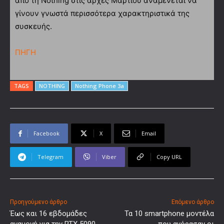
από τη Nothing στις αρχές Μαρτίου αναμένεται να
γίνουν γνωστά περισσότερα χαρακτηριστικά της
συσκευής.
ΠΗΓΗ
TAGS
NOTHING
Nothing Phone 3a
Facebook
X
Email
Telegram
Viber
Copy URL
Προηγούμενο άρθρο
Επόμενο άρθρο
Έως και 16 εβδομάδες
Τα 10 smartphone μοντέλα
αναμονή για την RTX 5090
που αγόρασαν οι