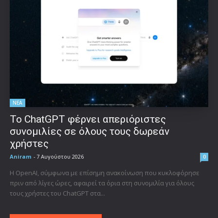
ΝΕΑ
Το ChatGPT φέρνει απεριόριστες
συνομιλίες σε όλους τους δωρεάν
χρήστες
Aniram
-
7 Αυγούστου 2026
0
Η OpenAI, σύμφωνα με επίσημη ανακοίνωση που κυκλοφόρησε
πριν από λίγες ώρες, αφαιρεί τα όρια στη συνομιλία για όλους
τους χρήστες του ChatGPT στα...