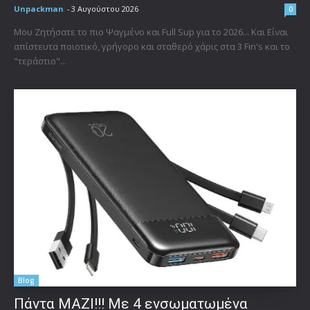
Unpackman
-
3 Αυγούστου 2026
0
Μου Ζητήσατε το πιο Ψαγμένο και Full Sup για το 2026... Και Είναι
απίστευτα ποιοτικό, γρήγορο και σταθερό χάρις στα 3 Fin's και το
"τεράστιο"...
Blog
Πάντα ΜΑΖΙ!!! Με 4 ενσωματωμένα