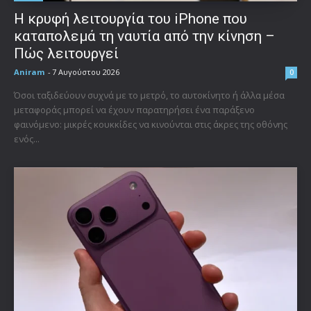
Η κρυφή λειτουργία του iPhone που
καταπολεμά τη ναυτία από την κίνηση –
Πώς λειτουργεί
Aniram
-
7 Αυγούστου 2026
0
Όσοι ταξιδεύουν συχνά με το μετρό, το αυτοκίνητο ή άλλα μέσα
μεταφοράς μπορεί να έχουν παρατηρήσει ένα παράξενο
φαινόμενο: μικρές κουκκίδες να κινούνται στις άκρες της οθόνης
ενός...