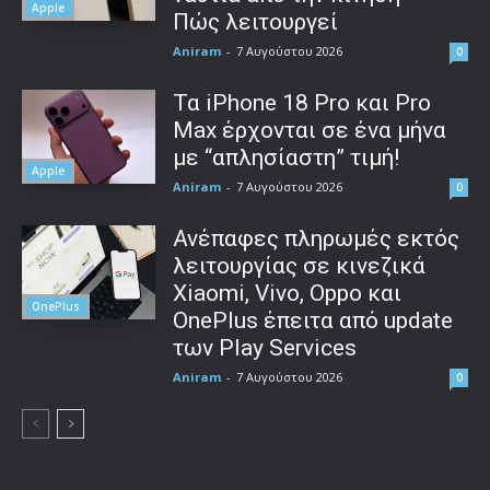
Apple
Πώς λειτουργεί
Aniram
-
7 Αυγούστου 2026
0
Τα iPhone 18 Pro και Pro
Max έρχονται σε ένα μήνα
με “απλησίαστη” τιμή!
Apple
Aniram
-
7 Αυγούστου 2026
0
Ανέπαφες πληρωμές εκτός
λειτουργίας σε κινεζικά
Xiaomi, Vivo, Oppo και
OnePlus
OnePlus έπειτα από update
των Play Services
Aniram
-
7 Αυγούστου 2026
0