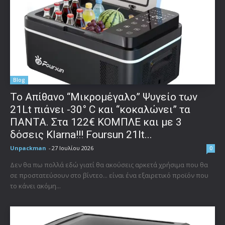
Blog
Το Απίθανο “Μικρομέγαλο” Ψυγείο των
21Lt πιάνει -30° C και “κοκαλώνει” τα
ΠΑΝΤΑ. Στα 122€ ΚΟΜΠΛΕ και με 3
δόσεις Klarna!!! Foursun 21lt...
Unpackman
-
27 Ιουλίου 2026
0
Δεν θα πω πολλά εδώ γιατί θα ακούσεις αρκετά χρήσιμα που θα
σε προστατεύσουν στο βίντεο... είναι ένα εξαιρετικό προϊόν που
το κάνει ακόμη...