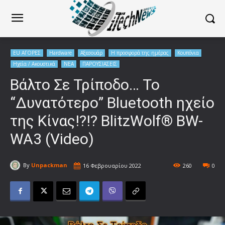
EU ΑΓΟΡΕΣ
Hardware
Αξεσουάρ
Η προσφορά της ημέρας
Κουπόνια
Ηχεία / Ακουστικά
ΝΕΑ
ΠΑΡΟΥΣΙΑΣΕΙΣ
Βάλτο Σε Τρίποδο… To
“Δυνατότερο” Bluetooth ηχείο
της Κίνας!?!? BlitzWolf® BW-
WA3 (Video)
By
Unpackman
16 Φεβρουαρίου 2022
260
0