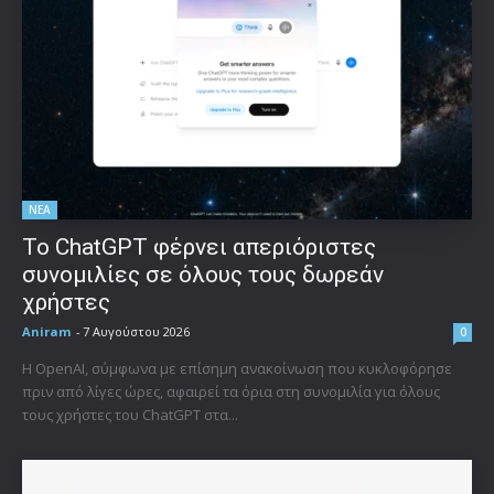
ΝΕΑ
Το ChatGPT φέρνει απεριόριστες
συνομιλίες σε όλους τους δωρεάν
χρήστες
Aniram
-
7 Αυγούστου 2026
0
Η OpenAI, σύμφωνα με επίσημη ανακοίνωση που κυκλοφόρησε
πριν από λίγες ώρες, αφαιρεί τα όρια στη συνομιλία για όλους
τους χρήστες του ChatGPT στα...