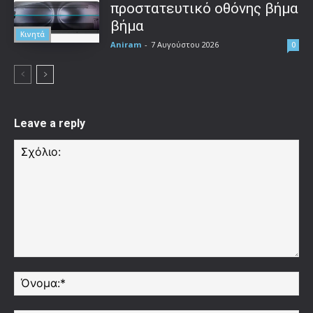
προστατευτικό οθόνης βήμα
βήμα
Κινητά
Aniram
-
7 Αυγούστου 2026
0
Leave a reply
Σχόλιο:
Όν