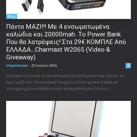
Blog
Πάντα ΜΑΖΙ!!! Με 4 ενσωματωμένα
καλώδια και 20000mah. Το Power Bank
Που θα λατρέψεις! Στα 29€ ΚΟΜΠΛΕ Από
ΕΛΛΑΔΑ…Charmast W2065 (Video &
Giveaway)
Unpackman
-
29 Ιουλίου 2026
0
Σίγουρα είναι από τα πιο απαραίτητα πράγματα που πρέπει να
έχεις μαζί σου. Προσωπικά λατρεύω τέτοια power banks με
ενσωματωμένα καλώδια γιατί πραγματικά μου λύνουν...