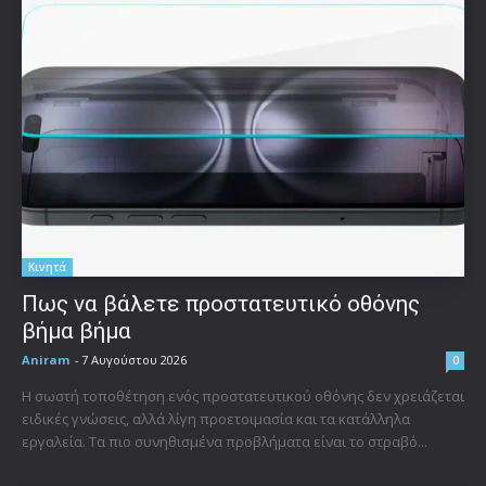
Κινητά
Πως να βάλετε προστατευτικό οθόνης
βήμα βήμα
Aniram
-
7 Αυγούστου 2026
0
Η σωστή τοποθέτηση ενός προστατευτικού οθόνης δεν χρειάζεται
ειδικές γνώσεις, αλλά λίγη προετοιμασία και τα κατάλληλα
εργαλεία. Τα πιο συνηθισμένα προβλήματα είναι το στραβό...