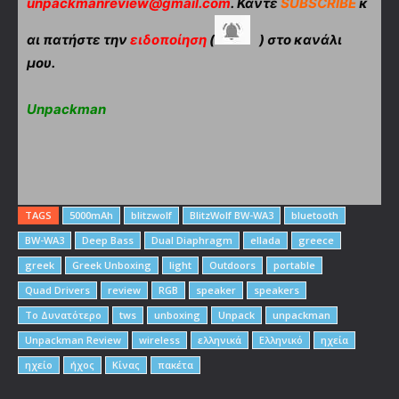
unpackmanreview@gmail.com
. Κάντε
SUBSCRIBE
κ
αι πατήστε την
ειδοποίηση
(
) στο κανάλι
μου.
Unpackman
TAGS
5000mAh
blitzwolf
BlitzWolf BW-WA3
bluetooth
BW-WA3
Deep Bass
Dual Diaphragm
ellada
greece
greek
Greek Unboxing
light
Outdoors
portable
Quad Drivers
review
RGB
speaker
speakers
To Δυνατότερο
tws
unboxing
Unpack
unpackman
Unpackman Review
wireless
ελληνικά
Ελληνικό
ηχεία
ηχείο
ήχος
Κίνας
πακέτα