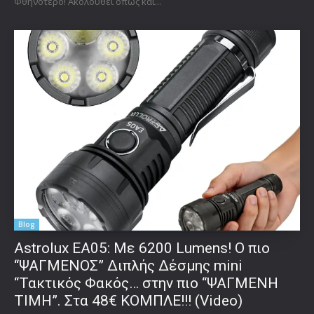
Φθηνότερο! Ακολουθεί όπως και...
Blog
Astrolux ΕΑ05: Με 6200 Lumens! Ο πιο
“ΨΑΓΜΕΝΟΣ” Διπλής Δέσμης mini
“Τακτικός Φακός… στην πιο “ΨΑΓΜΕΝΗ
ΤΙΜΗ”. Στα 48€ ΚΟΜΠΛΕ!!! (Video)