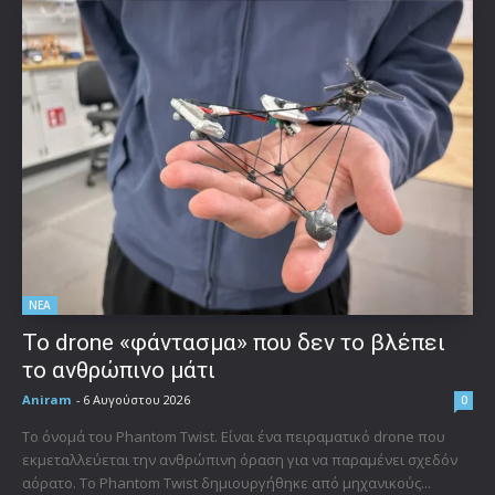
ΝΕΑ
Το drone «φάντασμα» που δεν το βλέπει
το ανθρώπινο μάτι
Aniram
-
6 Αυγούστου 2026
0
Το όνομά του Phantom Twist. Είναι ένα πειραματικό drone που
εκμεταλλεύεται την ανθρώπινη όραση για να παραμένει σχεδόν
αόρατο. Το Phantom Twist δημιουργήθηκε από μηχανικούς...