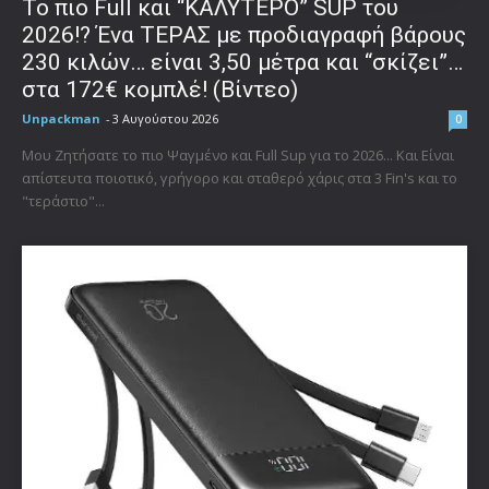
To πιο Full και “ΚΑΛΥΤΕΡΟ” SUP του
2026!? Ένα ΤΕΡΑΣ με προδιαγραφή βάρους
230 κιλών… είναι 3,50 μέτρα και “σκίζει”…
στα 172€ κομπλέ! (Βίντεο)
Unpackman
-
3 Αυγούστου 2026
0
Μου Ζητήσατε το πιο Ψαγμένο και Full Sup για το 2026... Και Είναι
απίστευτα ποιοτικό, γρήγορο και σταθερό χάρις στα 3 Fin's και το
"τεράστιο"...