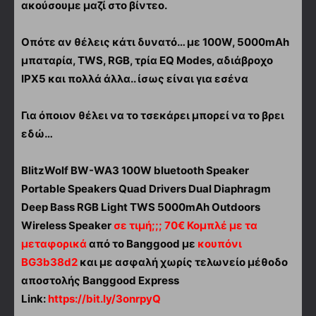
ακούσουμε μαζί στο βίντεο.
Οπότε αν θέλεις κάτι δυνατό… με 100W, 5000mAh
μπαταρία, TWS, RGB, τρία EQ Modes, αδιάβροχο
IPX5 και πολλά άλλα.. ίσως είναι για εσένα
Για όποιον θέλει να το τσεκάρει μπορεί να το βρει
εδώ…
BlitzWolf BW-WA3 100W bluetooth Speaker
Portable Speakers Quad Drivers Dual Diaphragm
Deep Bass RGB Light TWS 5000mAh Outdoors
Wireless Speaker
σε τιμή;;; 70€ Κομπλέ με τα
μεταφορικά
από το Banggood με
κουπόνι
BG3b38d2
και με ασφαλή χωρίς τελωνείο μέθοδο
αποστολής Banggood Express
Link:
https://bit.ly/3onrpyQ