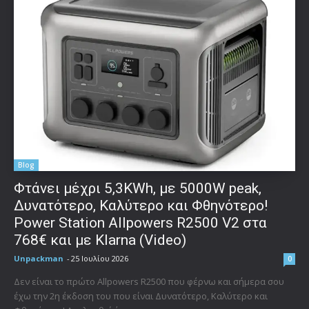
Blog
Φτάνει μέχρι 5,3KWh, με 5000W peak,
Δυνατότερο, Καλύτερο και Φθηνότερο!
Power Station Allpowers R2500 V2 στα
768€ και με Klarna (Video)
Unpackman
-
25 Ιουλίου 2026
0
Δεν είναι το πρώτο Allpowers R2500 που φέρνω και σήμερα σου
έχω την 2η έκδοση του που είναι Δυνατότερο, Καλύτερο και