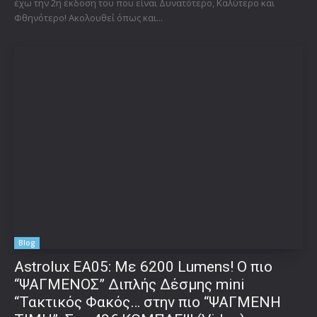
έχω την 2η έκδοση του που είναι Δυνατότερο, Καλύτερο και
Φθηνότερο! Ακολουθεί όπως και...
Blog
Astrolux ΕΑ05: Με 6200 Lumens! Ο πιο
“ΨΑΓΜΕΝΟΣ” Διπλής Δέσμης mini
“Τακτικός Φακός… στην πιο “ΨΑΓΜΕΝΗ