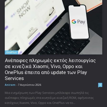
OnePlus
Ανέπαφες πληρωμές εκτός λειτουργίας
σε κινεζικά Xiaomi, Vivo, Oppo και
OnePlus έπειτα από update των Play
Services
Aniram
-
7 Αυγούστου 2026
0
Μια ενημέρωση των Play Services μπλόκαρε σιωπηλά τις
ανέπαφες πληρωμές στα κινητά με κινεζική ROM, αφήνοντας
κατόχους Xiaomi, Vivo, Oppo και OnePlus να το...