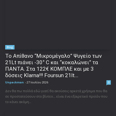
Blog
Το Απίθανο “Μικρομέγαλο” Ψυγείο των
21Lt πιάνει -30° C και “κοκαλώνει” τα
ΠΑΝΤΑ. Στα 122€ ΚΟΜΠΛΕ και με 3
δόσεις Klarna!!! Foursun 21lt...
Unpackman
-
27 Ιουλίου 2026
0
Δεν θα πω πολλά εδώ γιατί θα ακούσεις αρκετά χρήσιμα που θα
σε προστατεύσουν στο βίντεο... είναι ένα εξαιρετικό προϊόν που
το κάνει ακόμη...