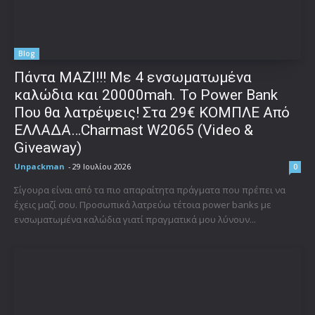
Blog
Πάντα ΜΑΖΙ!!! Με 4 ενσωματωμένα
καλώδια και 20000mah. Το Power Bank
Που θα λατρέψεις! Στα 29€ ΚΟΜΠΛΕ Από
ΕΛΛΑΔΑ…Charmast W2065 (Video &
Giveaway)
Unpackman
-
29 Ιουλίου 2026
0
Σίγουρα είναι από τα πιο απαραίτητα πράγματα που πρέπει να
έχεις μαζί σου. Προσωπικά λατρεύω τέτοια power banks με
ενσωματωμένα καλώδια γιατί πραγματικά μου λύνουν...