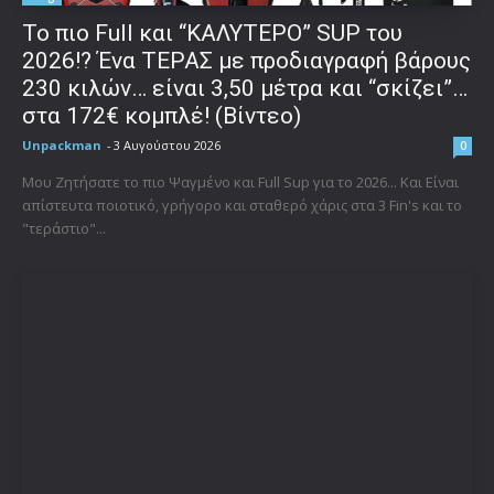
To πιο Full και “ΚΑΛΥΤΕΡΟ” SUP του
2026!? Ένα ΤΕΡΑΣ με προδιαγραφή βάρους
230 κιλών… είναι 3,50 μέτρα και “σκίζει”…
στα 172€ κομπλέ! (Βίντεο)
Unpackman
-
3 Αυγούστου 2026
0
Μου Ζητήσατε το πιο Ψαγμένο και Full Sup για το 2026... Και Είναι
απίστευτα ποιοτικό, γρήγορο και σταθερό χάρις στα 3 Fin's και το
"τεράστιο"...