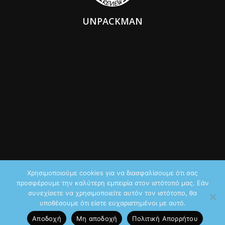
UNPACKMAN
Χρησιμοποιούμε cookies για να διασφαλίσουμε ότι σας
προσφέρουμε την καλύτερη εμπειρία στον ιστότοπό μας. Εάν
© 2026 by iTechNews.gr
συνεχίσετε να χρησιμοποιείτε αυτόν τον ιστότοπο, θα
υποθέσουμε ότι είστε ευχαριστημένοι με αυτό.
Maddoctor dreamed it, Unpackman made it reality,
Novus Systems
Αποδοχή
Μη αποδοχή
Πολιτική Aπορρήτου
created it.