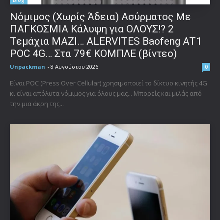
Νόμιμος (Χωρίς Άδεια) Ασύρματος Με
ΠΑΓΚΟΣΜΙΑ Κάλυψη για ΟΛΟΥΣ!? 2
Τεμάχια ΜΑΖΙ… ALERVITES Baofeng AT1
POC 4G… Στα 79€ ΚΟΜΠΛΕ (βίντεο)
Unpackman
-
8 Αυγούστου 2026
0
Είναι POC (Press Over Cellular) χρησιμοποιεί το δίκτυο κινητής 4G
κι είναι απόλυτα νόμιμος για όλους μας... Μπορείς και μιλάς από
την μια άκρη της...