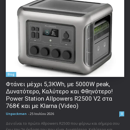
Blog
Φτάνει μέχρι 5,3KWh, με 5000W peak,
Δυνατότερο, Καλύτερο και Φθηνότερο!
Power Station Allpowers R2500 V2 στα
768€ και με Klarna (Video)
Unpackman
-
25 Ιουλίου 2026
0
Δεν είναι το πρώτο Allpowers R2500 που φέρνω και σήμερα σου
έχω την 2η έκδοση του που είναι Δυνατότερο, Καλύτερο και