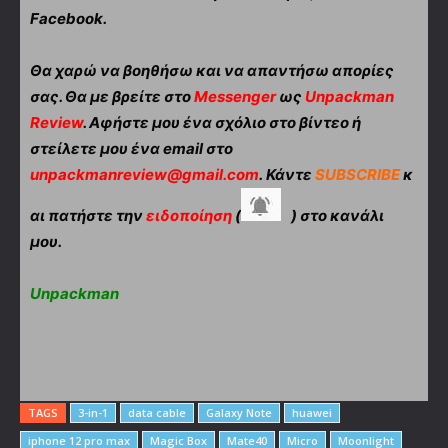
Facebook.
Θα χαρώ να βοηθήσω και να απαντήσω απορίες
σας. Θα με βρείτε στο
Messenger
ως
Unpackman
Review
. Αφήστε μου ένα σχόλιο στο βίντεο ή
στείλετε μου ένα email στο
unpackmanreview@gmail.com
. Κάντε
SUBSCRIBE
κ
αι πατήστε την
ειδοποίηση
(
) στο κανάλι
μου.
Unpackman
TAGS
3-in-1
data cable
Galaxy Note
huawei
iphone 12 pro max
Magic Box
Mate40
Micro
Moonlight