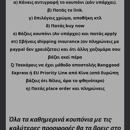
α)
Κάνεις αντιγραφή το κουπόνι (εάν υπάρχει).
β) Πατάς το link.
γ) Επιλέγεις χρώμα, αποθήκη κτλ
δ) Πατάς buy now
ε) Βάζεις κουπόνι (Αν υπάρχει) και πατάς apply
στ) Σβήνεις shipping insurance (αν πληρώνεις με
paypal δεν χρειάζεται) και ότι άλλη χαζομάρα σου
βάζει εκεί πέρα
ζ) Τσεκάρεις να έχει μέθοδο αποστολής Banggood
Express ή EU Priority Line από Κίνα (από Ευρώπη
βάζεις ότι
, άρα το φθηνότερο)
θέλεις
η) Πατάς place order και πληρώνεις
Όλα τα καθημερινά κουπόνια με τις
καλύτερες προσφορές θα τα βρεις στο