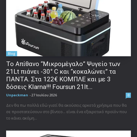
Blog
Το Απίθανο “Μικρομέγαλο” Ψυγείο των
21Lt πιάνει -30° C και “κοκαλώνει” τα
ΠΑΝΤΑ. Στα 122€ ΚΟΜΠΛΕ και με 3
δόσεις Klarna!!! Foursun 21lt...
Unpackman
-
27 Ιουλίου 2026
0
Δεν θα πω πολλά εδώ γιατί θα ακούσεις αρκετά χρήσιμα που θα
σε προστατεύσουν στο βίντεο... είναι ένα εξαιρετικό προϊόν που
το κάνει ακόμη...