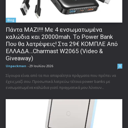
Blog
Πάντα ΜΑΖΙ!!! Με 4 ενσωματωμένα
καλώδια και 20000mah. Το Power Bank
Που θα λατρέψεις! Στα 29€ ΚΟΜΠΛΕ Από
ΕΛΛΑΔΑ…Charmast W2065 (Video &
Giveaway)
Unpackman
-
29 Ιουλίου 2026
0
Σίγουρα είναι από τα πιο απαραίτητα πράγματα που πρέπει να
έχεις μαζί σου. Προσωπικά λατρεύω τέτοια power banks με
ενσωματωμένα καλώδια γιατί πραγματικά μου λύνουν...