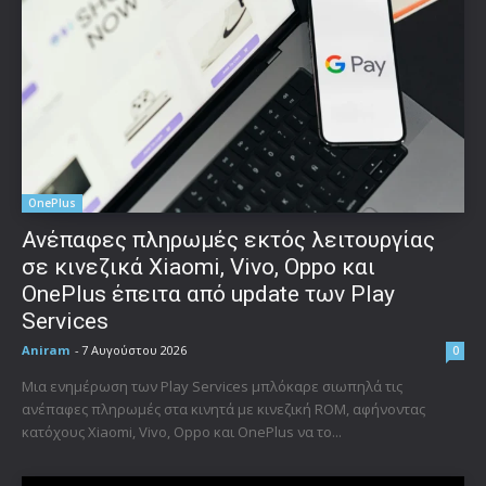
OnePlus
Ανέπαφες πληρωμές εκτός λειτουργίας
σε κινεζικά Xiaomi, Vivo, Oppo και
OnePlus έπειτα από update των Play
Services
Aniram
-
7 Αυγούστου 2026
0
Μια ενημέρωση των Play Services μπλόκαρε σιωπηλά τις
ανέπαφες πληρωμές στα κινητά με κινεζική ROM, αφήνοντας
κατόχους Xiaomi, Vivo, Oppo και OnePlus να το...