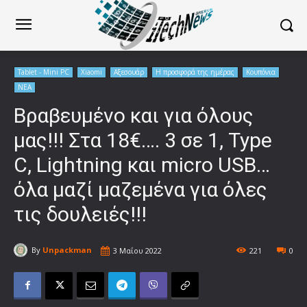
Tablet - Mini PC
Xiaomi
Αξεσουάρ
Η προσφορά της ημέρας
Κουπόνια
ΝΕΑ
Βραβευμένο και για όλους
μας!!! Στα 18€…. 3 σε 1, Type
C, Lightning και micro USB…
όλα μαζί μαζεμένα για όλες
τις δουλειές!!!
By
Unpackman
3 Μαΐου 2022
221
0