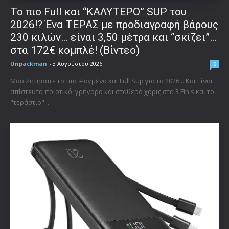
To πιο Full και “ΚΑΛΥΤΕΡΟ” SUP του
2026!? Ένα ΤΕΡΑΣ με προδιαγραφή βάρους
230 κιλών… είναι 3,50 μέτρα και “σκίζει”…
στα 172€ κομπλέ! (Βίντεο)
Unpackman
-
3 Αυγούστου 2026
0
Μου Ζητήσατε το πιο Ψαγμένο και Full Sup για το 2026... Και Είναι
απίστευτα ποιοτικό, γρήγορο και σταθερό χάρις στα 3 Fin's και το
"τεράστιο"...