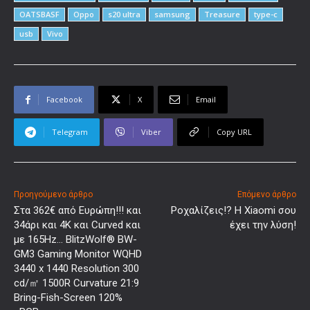
OATSBASF
Oppo
s20 ultra
samsung
Treasure
type-c
usb
Vivo
Facebook
X
Email
Telegram
Viber
Copy URL
Προηγούμενο άρθρο
Επόμενο άρθρο
Στα 362€ από Ευρώπη!!! και
Ροχαλίζεις!? Η Xiaomi σου
34άρι και 4Κ και Curved και
έχει την λύση!
με 165Hz… BlitzWolf® BW-
GM3 Gaming Monitor WQHD
3440 x 1440 Resolution 300
cd/㎡ 1500R Curvature 21:9
Bring-Fish-Screen 120%