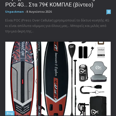
POC 4G… Στα 79€ ΚΟΜΠΛΕ (βίντεο)
Unpackman
-
8 Αυγούστου 2026
0
Είναι POC (Press Over Cellular) χρησιμοποιεί το δίκτυο κινητής 4G
κι είναι απόλυτα νόμιμος για όλους μας... Μπορείς και μιλάς από
την μια άκρη της...
Blog