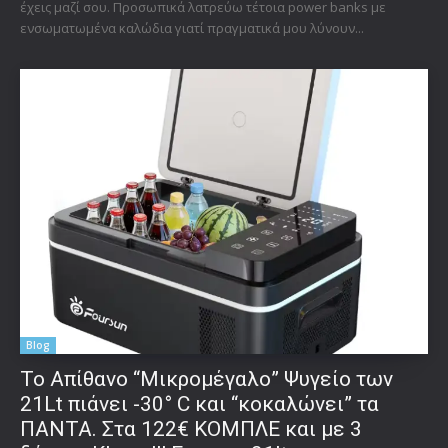
έχεις μαζί σου. Προσωπικά λατρεύω τέτοια power banks με
ενσωματωμένα καλώδια γιατί πραγματικά μου λύνουν...
Blog
Το Απίθανο “Μικρομέγαλο” Ψυγείο των
21Lt πιάνει -30° C και “κοκαλώνει” τα
ΠΑΝΤΑ. Στα 122€ ΚΟΜΠΛΕ και με 3