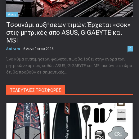
Asus
Τσουνάμι αυξήσεων τιμών: Έρχεται «σοκ»
στις μητρικές από ASUS, GIGABYTE και
MSI
Aniram
-
6 Αυγούστου 2026
0
Ένα κύμα ανατιμήσεων φαίνεται πως θα έρθει στην αγορά των
μητρικών καρτών, καθώς ASUS, GIGABYTE και MSI ακούγεται τώρα
ότι θα προβούν σε σημαντικές...
ΤΕΛΕΥΤΑΙΕΣ ΠΡΟΣΦΟΡΕΣ