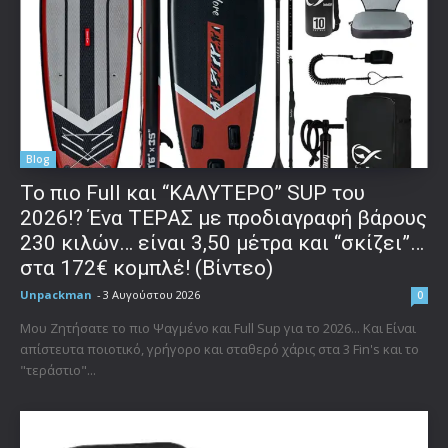
Blog
To πιο Full και “ΚΑΛΥΤΕΡΟ” SUP του
2026!? Ένα ΤΕΡΑΣ με προδιαγραφή βάρους
230 κιλών… είναι 3,50 μέτρα και “σκίζει”…
στα 172€ κομπλέ! (Βίντεο)
Unpackman
-
3 Αυγούστου 2026
0
Μου Ζητήσατε το πιο Ψαγμένο και Full Sup για το 2026... Και Είναι
απίστευτα ποιοτικό, γρήγορο και σταθερό χάρις στα 3 Fin's και το
"τεράστιο"...