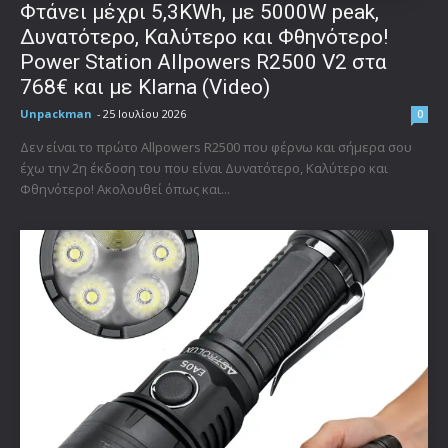
Φτάνει μέχρι 5,3KWh, με 5000W peak,
Δυνατότερο, Καλύτερο και Φθηνότερο!
Power Station Allpowers R2500 V2 στα
768€ και με Klarna (Video)
Unpackman
-
25 Ιουλίου 2026
0
Δεν είναι το πρώτο Allpowers R2500 που φέρνω και σήμερα σου
έχω την 2η έκδοση του που είναι Δυνατότερο, Καλύτερο και
Φθηνότερο! Ακολουθεί όπως και...