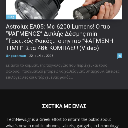
Blog
Astrolux ΕΑ05: Με 6200 Lumens! Ο πιο
“ΨΑΓΜΕΝΟΣ” Διπλής Δέσμης mini
“Τακτικός Φακός… στην πιο “ΨΑΓΜΕΝΗ
ΤΙΜΗ”. Στα 48€ ΚΟΜΠΛΕ!!! (Video)
Unpackman
-
22 Ιουλίου 2026
0
Σε αυτό το κομμάτι της τεχνολογίας που περιέχει και τους
φακούς... πραγματικά μπορείς να χαθείς γιατί υπάρχουν, άπειρες
επιλογές λες και υπάρχει ένας φακός...
ΣΧΕΤΙΚΑ ΜΕ ΕΜΑΣ
iTechNews.gr is a Greek effort to inform the public about
what's new in mobile phones, tablets, gadgets, in technology