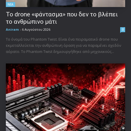
ΝΕΑ
Το drone «φάντασμα» που δεν το βλέπει
το ανθρώπινο μάτι
Aniram
-
6 Αυγούστου 2026
0
Το όνομά του Phantom Twist. Είναι ένα πειραματικό drone που
εκμεταλλεύεται την ανθρώπινη όραση για να παραμένει σχεδόν
αόρατο. Το Phantom Twist δημιουργήθηκε από μηχανικούς...