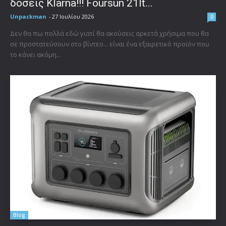
δόσεις Klarna!!! Foursun 21lt...
Unpackman
-
27 Ιουλίου 2026
0
Δεν θα πω πολλά εδώ γιατί θα ακούσεις αρκετά χρήσιμα που θα
σε προστατεύσουν στο βίντεο... είναι ένα εξαιρετικό προϊόν που
το κάνει ακόμη...
Blog