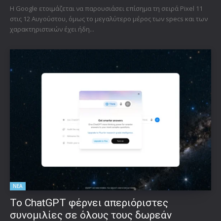
Η Google ετοιμάζεται να παρουσιάσει επίσημα τη σειρά Pixel 11
στις 12 Αυγούστου, όμως το μεγαλύτερο μέρος των specs και των
χαρακτηριστικών έχει ήδη...
ΝΕΑ
Το ChatGPT φέρνει απεριόριστες
συνομιλίες σε όλους τους δωρεάν