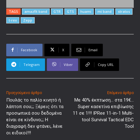
TAGS
amazfit band
GTR
GTS
huami
mi band
stratos
t-rex
Zepp
Facebook
X
Email
Telegram
Viber
Copy URL
Προηγούμενο άρθρο
Επόμενο άρθρο
Πουλάς το παλίο κινητό ή
Με 40% έκπτωση… στα 19€…
λάπτοπ σου;;; Ξέρεις ότι τα
Super κασετίνα επιβίωσης
προσωπικά σου δεδομένα
11 σε 1!!! IPRee 11-in-1 Multi-
είναι σε κίνδυνο;;; Η
tool Survival Tactical EDC
διαγραφή δεν φτάνει, λένε
Tool
οι ειδικοί!!!