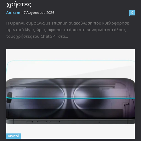
χρήστες
Aniram
-
7 Αυγούστου 2026
0
Η OpenAI, σύμφωνα με επίσημη ανακοίνωση που κυκλοφόρησε
πριν από λίγες ώρες, αφαιρεί τα όρια στη συνομιλία για όλους
τους χρήστες του ChatGPT στα...
Κινητά