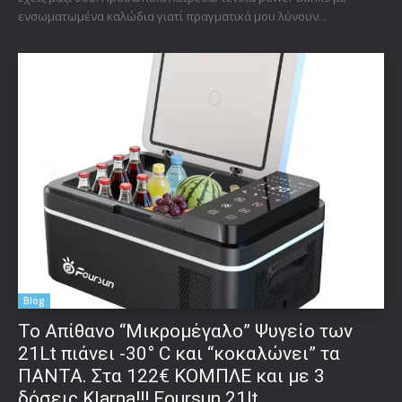
ενσωματωμένα καλώδια γιατί πραγματικά μου λύνουν...
Blog
Το Απίθανο “Μικρομέγαλο” Ψυγείο των
21Lt πιάνει -30° C και “κοκαλώνει” τα
ΠΑΝΤΑ. Στα 122€ ΚΟΜΠΛΕ και με 3
δόσεις Klarna!!! Foursun 21lt...