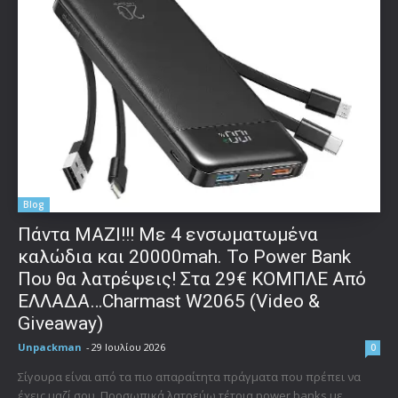
Blog
Πάντα ΜΑΖΙ!!! Με 4 ενσωματωμένα
καλώδια και 20000mah. Το Power Bank
Που θα λατρέψεις! Στα 29€ ΚΟΜΠΛΕ Από
ΕΛΛΑΔΑ…Charmast W2065 (Video &
Giveaway)
Unpackman
-
29 Ιουλίου 2026
0
Σίγουρα είναι από τα πιο απαραίτητα πράγματα που πρέπει να
έχεις μαζί σου. Προσωπικά λατρεύω τέτοια power banks με