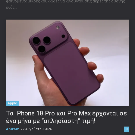
φαινόμενο: μικρές κουκκίδες να κινούνται στις άκρες της οθόνης
ενός...
Apple
Τα iPhone 18 Pro και Pro Max έρχονται σε
ένα μήνα με “απλησίαστη” τιμή!
Aniram
-
7 Αυγούστου 2026
0