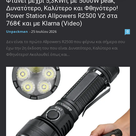
Φτάνει μέχρι 5,3KWh, με 5000W peak,
Δυνατότερο, Καλύτερο και Φθηνότερο!
Power Station Allpowers R2500 V2 στα
768€ και με Klarna (Video)
Unpackman
-
25 Ιουλίου 2026
0
Δεν είναι το πρώτο Allpowers R2500 που φέρνω και σήμερα σου
έχω την 2η έκδοση του που είναι Δυνατότερο, Καλύτερο και
Φθηνότερο! Ακολουθεί όπως και...