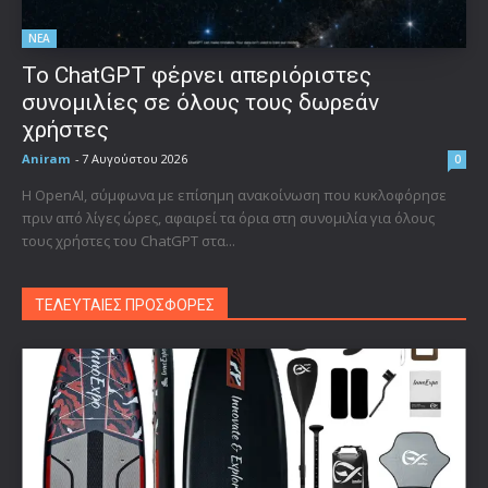
ΝΕΑ
Το ChatGPT φέρνει απεριόριστες
συνομιλίες σε όλους τους δωρεάν
χρήστες
Aniram
-
7 Αυγούστου 2026
0
Η OpenAI, σύμφωνα με επίσημη ανακοίνωση που κυκλοφόρησε
πριν από λίγες ώρες, αφαιρεί τα όρια στη συνομιλία για όλους
τους χρήστες του ChatGPT στα...
ΤΕΛΕΥΤΑΙΕΣ ΠΡΟΣΦΟΡΕΣ