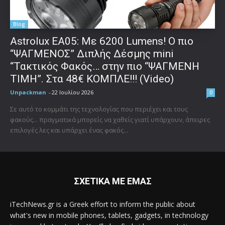
Blog
Astrolux ΕΑ05: Με 6200 Lumens! Ο πιο
“ΨΑΓΜΕΝΟΣ” Διπλής Δέσμης mini
“Τακτικός Φακός… στην πιο “ΨΑΓΜΕΝΗ
ΤΙΜΗ”. Στα 48€ ΚΟΜΠΛΕ!!! (Video)
Unpackman
-
22 Ιουλίου 2026
0
Σε αυτό το κομμάτι της τεχνολογίας που περιέχει και τους
φακούς... πραγματικά μπορείς να χαθείς γιατί υπάρχουν, άπειρες
επιλογές λες και υπάρχει ένας φακός...
ΣΧΕΤΙΚΑ ΜΕ ΕΜΑΣ
iTechNews.gr is a Greek effort to inform the public about
what's new in mobile phones, tablets, gadgets, in technology