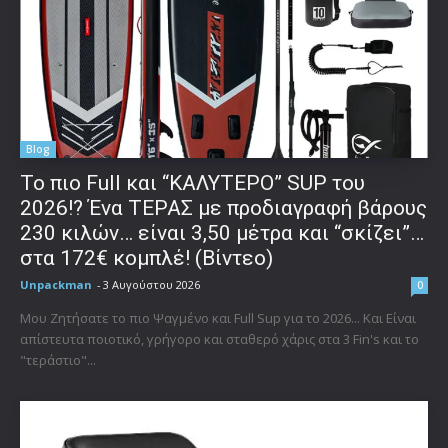
Blog
To πιο Full και “ΚΑΛΥΤΕΡΟ” SUP του
2026!? Ένα ΤΕΡΑΣ με προδιαγραφή βάρους
230 κιλών… είναι 3,50 μέτρα και “σκίζει”…
στα 172€ κομπλέ! (Βίντεο)
Unpackman
-
3 Αυγούστου 2026
0
Μου Ζητήσατε το πιο Ψαγμένο και Full Sup για το 2026... Και Είναι
απίστευτα ποιοτικό, γρήγορο και σταθερό χάρις στα 3 Fin's και το
"τεράστιο"...