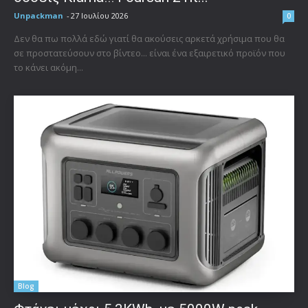
Unpackman
-
27 Ιουλίου 2026
0
Δεν θα πω πολλά εδώ γιατί θα ακούσεις αρκετά χρήσιμα που θα
σε προστατεύσουν στο βίντεο... είναι ένα εξαιρετικό προϊόν που
το κάνει ακόμη...
Blog