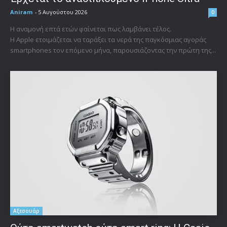
Aniram
-
5 Αυγούστου 2026
0
Η αναμονή επτά ετών φαίνεται πως λαμβάνει τέλος.
Η Apple ετοιμάζεται να ταράξει τα νερά της παγκόσμιας αγοράς
smartphones τον επόμενο μήνα, παρουσιάζοντας την πρώτη της...
Αξεσουάρ