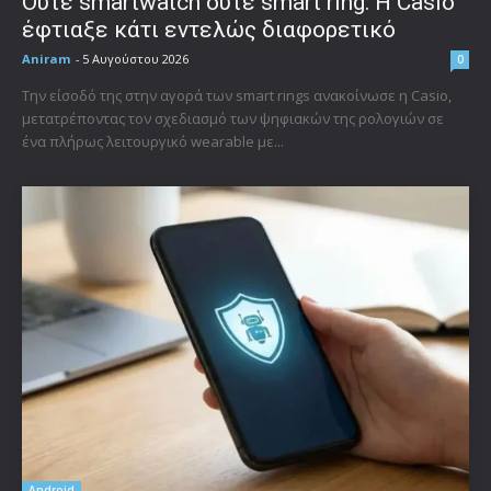
Ούτε smartwatch ούτε smart ring: Η Casio
έφτιαξε κάτι εντελώς διαφορετικό
Aniram
-
5 Αυγούστου 2026
0
Την είσοδό της στην αγορά των smart rings ανακοίνωσε η Casio,
μετατρέποντας τον σχεδιασμό των ψηφιακών της ρολογιών σε
ένα πλήρως λειτουργικό wearable με...
Android