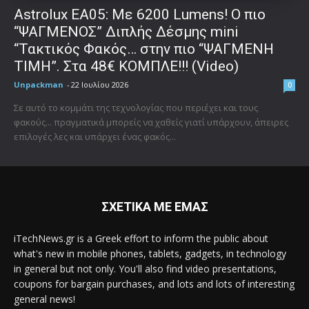
Astrolux ΕΑ05: Με 6200 Lumens! Ο πιο
“ΨΑΓΜΕΝΟΣ” Διπλής Δέσμης mini
“Τακτικός Φακός… στην πιο “ΨΑΓΜΕΝΗ
ΤΙΜΗ”. Στα 48€ ΚΟΜΠΛΕ!!! (Video)
Unpackman
-
22 Ιουλίου 2026
0
Σε αυτό το κομμάτι της τεχνολογίας που περιέχει και τους
φακούς... πραγματικά μπορείς να χαθείς γιατί υπάρχουν, άπειρες
επιλογές λες και υπάρχει ένας φακός...
ΣΧΕΤΙΚΑ ΜΕ ΕΜΑΣ
iTechNews.gr is a Greek effort to inform the public about
what's new in mobile phones, tablets, gadgets, in technology
in general but not only. You'll also find video presentations,
coupons for bargain purchases, and lots and lots of interesting
general news!