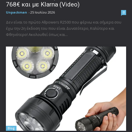
768€ και με Klarna (Video)
Unpackman
-
25 Ιουλίου 2026
0
Δεν είναι το πρώτο Allpowers R2500 που φέρνω και σήμερα σου
έχω την 2η έκδοση του που είναι Δυνατότερο, Καλύτερο και
Φθηνότερο! Ακολουθεί όπως και...
Blog