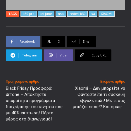
TAGS
k30 pro
lei june
nsa
redmi k30
sa
XIAOMI
Facebook
X
Email
Telegram
Viber
Copy URL
Προηγούμενο άρθρο
Επόμενο άρθρο
Black Friday Προσφορά:
Xiaomi – Δεν μπορείτε να
dr.fone – Αποκτήστε
φανταστείτε τι συσκευή
απαραίτητα προγράμματα
έβγαλε πάλι! Με τι σας
διαχείρισης του κινητού σας
μοιάζει εσάς!? Και όμως….
με 40% έκπτωση! Πάρτε
μέρος στο διαγωνισμό!