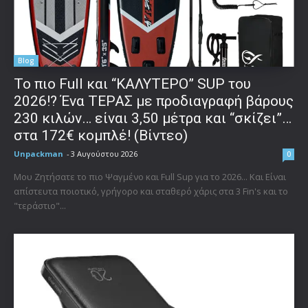
Blog
To πιο Full και “ΚΑΛΥΤΕΡΟ” SUP του
2026!? Ένα ΤΕΡΑΣ με προδιαγραφή βάρους
230 κιλών… είναι 3,50 μέτρα και “σκίζει”…
στα 172€ κομπλέ! (Βίντεο)
Unpackman
-
3 Αυγούστου 2026
0
Μου Ζητήσατε το πιο Ψαγμένο και Full Sup για το 2026... Και Είναι
απίστευτα ποιοτικό, γρήγορο και σταθερό χάρις στα 3 Fin's και το
"τεράστιο"...