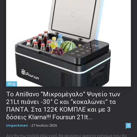
Blog
Το Απίθανο “Μικρομέγαλο” Ψυγείο των
21Lt πιάνει -30° C και “κοκαλώνει” τα
ΠΑΝΤΑ. Στα 122€ ΚΟΜΠΛΕ και με 3
δόσεις Klarna!!! Foursun 21lt...
Unpackman
-
27 Ιουλίου 2026
0
Δεν θα πω πολλά εδώ γιατί θα ακούσεις αρκετά χρήσιμα που θα