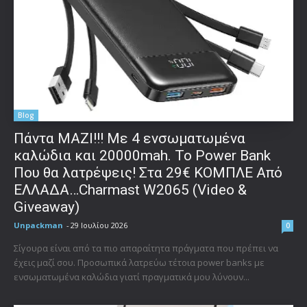
Blog
Πάντα ΜΑΖΙ!!! Με 4 ενσωματωμένα
καλώδια και 20000mah. Το Power Bank
Που θα λατρέψεις! Στα 29€ ΚΟΜΠΛΕ Από
ΕΛΛΑΔΑ…Charmast W2065 (Video &
Giveaway)
Unpackman
-
29 Ιουλίου 2026
0
Σίγουρα είναι από τα πιο απαραίτητα πράγματα που πρέπει να
έχεις μαζί σου. Προσωπικά λατρεύω τέτοια power banks με
ενσωματωμένα καλώδια γιατί πραγματικά μου λύνουν...