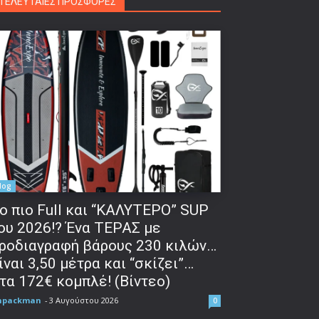
ΤΕΛΕΥΤΑΙΕΣ ΠΡΟΣΦΟΡΕΣ
log
o πιο Full και “ΚΑΛΥΤΕΡΟ” SUP
ου 2026!? Ένα ΤΕΡΑΣ με
ροδιαγραφή βάρους 230 κιλών…
ίναι 3,50 μέτρα και “σκίζει”…
τα 172€ κομπλέ! (Βίντεο)
npackman
-
3 Αυγούστου 2026
0