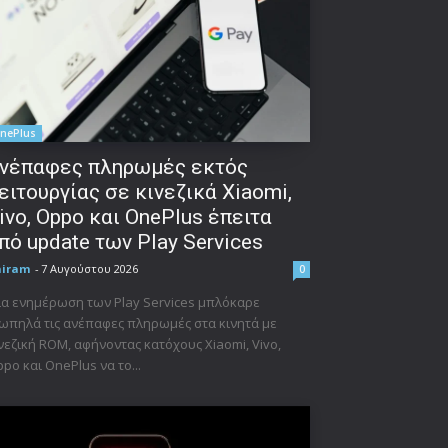
nePlus
νέπαφες πληρωμές εκτός
ειτουργίας σε κινεζικά Xiaomi,
ivo, Oppo και OnePlus έπειτα
πό update των Play Services
niram
-
7 Αυγούστου 2026
0
α ενημέρωση των Play Services μπλόκαρε
ωπηλά τις ανέπαφες πληρωμές στα κινητά με
νεζική ROM, αφήνοντας κατόχους Xiaomi, Vivo,
po και OnePlus να το...