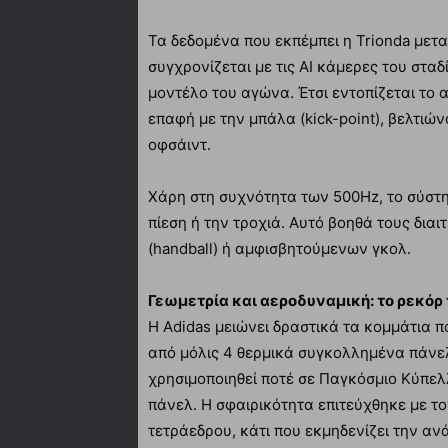
Τα δεδομένα που εκπέμπει η Trionda μετα
συγχρονίζεται με τις AI κάμερες του στα
μοντέλο του αγώνα. Έτσι εντοπίζεται το 
επαφή με την μπάλα (kick-point), βελτιώ
οφσάιντ.
Χάρη στη συχνότητα των 500Hz, το σύστ
πίεση ή την τροχιά. Αυτό βοηθά τους δια
(handball) ή αμφισβητούμενων γκολ.
Γεωμετρία και αεροδυναμική: το ρεκόρ
Η Adidas μειώνει δραστικά τα κομμάτια 
από μόλις 4 θερμικά συγκολλημένα πάνελ
χρησιμοποιηθεί ποτέ σε Παγκόσμιο Κύπελλο
πάνελ. Η σφαιρικότητα επιτεύχθηκε με 
τετράεδρου, κάτι που εκμηδενίζει την αν