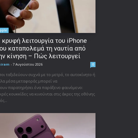
pple
 κρυφή λειτουργία του iPhone
ου καταπολεμά τη ναυτία από
ην κίνηση – Πώς λειτουργεί
niram
-
7 Αυγούστου 2026
0
οι ταξιδεύουν συχνά με το μετρό, το αυτοκίνητο ή
λα μέσα μεταφοράς μπορεί να
ουν παρατηρήσει ένα παράξενο φαινόμενο:
κρές κουκκίδες να κινούνται στις άκρες της οθόνης
ός...