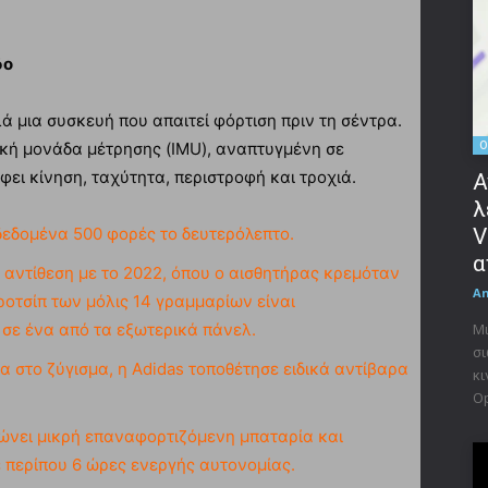
δο
λά μια συσκευή που απαιτεί φόρτιση πριν τη σέντρα.
O
ακή μονάδα μέτρησης (IMU), αναπτυγμένη σε
ει κίνηση, ταχύτητα, περιστροφή και τροχιά.
Α
λ
δεδομένα 500 φορές το δευτερόλεπτο.
V
α
 αντίθεση με το 2022, όπου ο αισθητήρας κρεμόταν
A
ροτσίπ των μόλις 14 γραμμαρίων είναι
σε ένα από τα εξωτερικά πάνελ.
Μι
σι
ία στο ζύγισμα, η Adidas τοποθέτησε ειδικά αντίβαρα
κι
Op
ώνει μικρή επαναφορτιζόμενη μπαταρία και
 περίπου 6 ώρες ενεργής αυτονομίας.