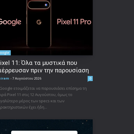
oogle
ixel 11: Όλα τα μυστικά που
ιέρρευσαν πριν την παρουσίαση
niram
-
7 Αυγούστου 2026
0
Google ετοιμάζεται να παρουσιάσει επίσημα τη
ιρά Pixel 11 στις 12 Αυγούστου, όμως το
γαλύτερο μέρος των specs και των
ρακτηριστικών έχει ήδη...