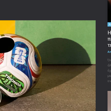
A
Η
π
τ
A
Όσ
άλ
έχ
μι
εν