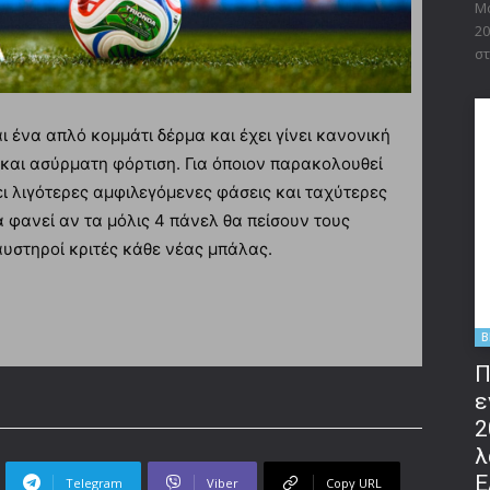
Μο
20
στ
ι ένα απλό κομμάτι δέρμα και έχει γίνει κανονική
και ασύρματη φόρτιση. Για όποιον παρακολουθεί
ι λιγότερες αμφιλεγόμενες φάσεις και ταχύτερες
α φανεί αν τα μόλις 4 πάνελ θα πείσουν τους
αυστηροί κριτές κάθε νέας μπάλας.
B
Π
ε
2
λ
Ε
Telegram
Viber
Copy URL