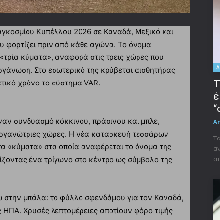
Παγκοσμίου Κυπέλλου 2026 σε Καναδά, Μεξικό και
ου φορτίζει πριν από κάθε αγώνα. Το όνομα
 «τρία κύματα», αναφορά στις τρεις χώρες που
A
ργάνωση. Στο εσωτερικό της κρύβεται αισθητήρας
Τ
τικό χρόνο το σύστημα VAR.
έ
“
έναν συνδυασμό κόκκινου, πράσινου και μπλε,
A
οργανώτριες χώρες. Η νέα κατασκευή τεσσάρων
Τα
τα «κύματα» στα οποία αναφέρεται το όνομα της
αν
απ
ίζοντας ένα τρίγωνο στο κέντρο ως σύμβολο της
ω στην μπάλα: το φύλλο σφενδάμου για τον Καναδά,
τις ΗΠΑ. Χρυσές λεπτομέρειες αποτίουν φόρο τιμής