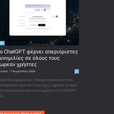
ΕΑ
ο ChatGPT φέρνει απεριόριστες
υνομιλίες σε όλους τους
ωρεάν χρήστες
niram
-
7 Αυγούστου 2026
0
 OpenAI, σύμφωνα με επίσημη ανακοίνωση που
κλοφόρησε πριν από λίγες ώρες, αφαιρεί τα όρια
η συνομιλία για όλους τους χρήστες του ChatGPT
α...