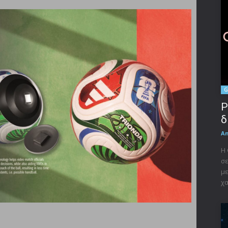
G
P
δ
A
Η 
σε
με
χα