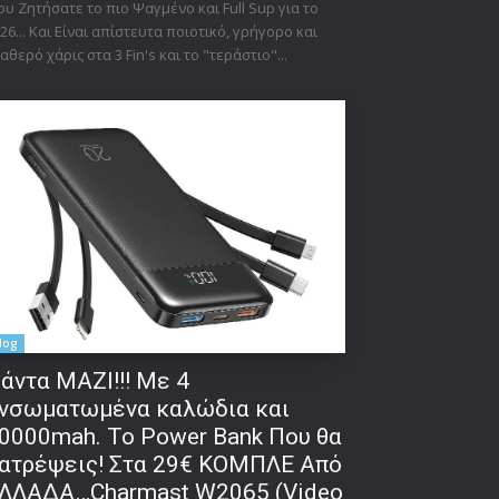
υ Ζητήσατε το πιο Ψαγμένο και Full Sup για το
26... Και Είναι απίστευτα ποιοτικό, γρήγορο και
αθερό χάρις στα 3 Fin's και το "τεράστιο"...
log
άντα ΜΑΖΙ!!! Με 4
νσωματωμένα καλώδια και
0000mah. Το Power Bank Που θα
ατρέψεις! Στα 29€ ΚΟΜΠΛΕ Από
ΛΛΑΔΑ…Charmast W2065 (Video