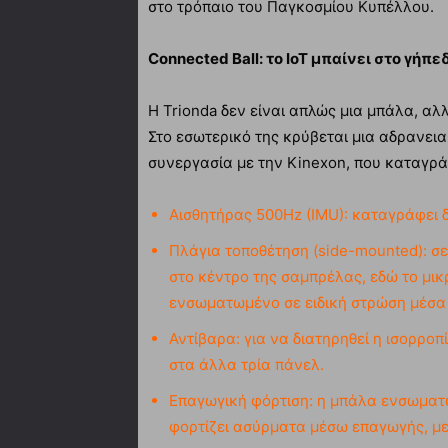
στο τρόπαιο του Παγκοσμίου Κυπέλλου.
Connected Ball: το IoT μπαίνει στο γήπε
Η Trionda δεν είναι απλώς μια μπάλα, αλ
Στο εσωτερικό της κρύβεται μια αδρανει
συνεργασία με την Kinexon, που καταγράφ
Αισθητήρας 500Hz (IMU): καταγράφει 
Πλάγια τοποθέτηση (side-mounted): σε
στο κέντρο της σαμπρέλας, εδώ το μικ
ενσωματωμένο σε ειδική στρώση μέσα 
Αντίβαρα: για να διατηρηθεί η ισορροπ
στα άλλα τρία πάνελ.
Επαγωγική φόρτιση: η μπάλα ενσωματ
φορτίζει ασύρματα μέσω επαγωγής, με