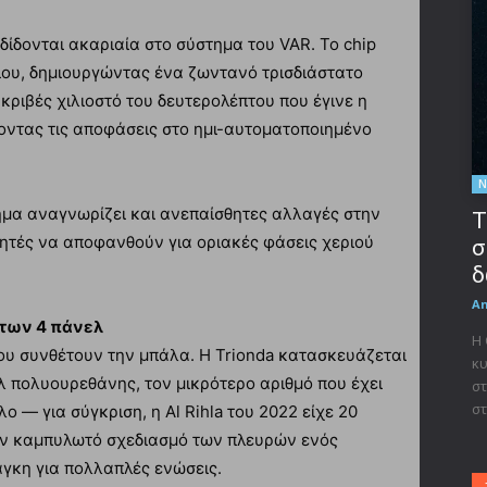
δίδονται ακαριαία στο σύστημα του VAR. Το chip
δίου, δημιουργώντας ένα ζωντανό τρισδιάστατο
ακριβές χιλιοστό του δευτερολέπτου που έγινε η
νοντας τις αποφάσεις στο ημι-αυτοματοποιημένο
Ν
ημα αναγνωρίζει και ανεπαίσθητες αλλαγές στην
Τ
ιτητές να αποφανθούν για οριακές φάσεις χεριού
σ
δ
A
 των 4 πάνελ
Η
που συνθέτουν την μπάλα. Η Trionda κατασκευάζεται
κυ
 πολυουρεθάνης, τον μικρότερο αριθμό που έχει
στ
στ
 — για σύγκριση, η Al Rihla του 2022 είχε 20
τον καμπυλωτό σχεδιασμό των πλευρών ενός
άγκη για πολλαπλές ενώσεις.