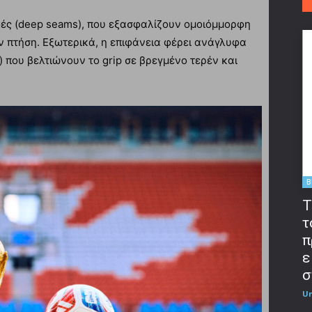
φές (deep seams), που εξασφαλίζουν ομοιόμμορφη
ν πτήση. Εξωτερικά, η επιφάνεια φέρει ανάγλυφα
) που βελτιώνουν το grip σε βρεγμένο τερέν και
B
T
τ
π
ε
σ
U