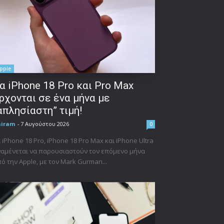
pple
α iPhone 18 Pro και Pro Max
ρχονται σε ένα μήνα με
απλησίαστη” τιμή!
niram
-
7 Αυγούστου 2026
0
 iPhone 18 Pro, iPhone 18 Pro Max και iPhone Ultra
αμένεται να παρουσιαστούν τον επόμενο μήνα
ό την Apple, με τον Mark Gurman...