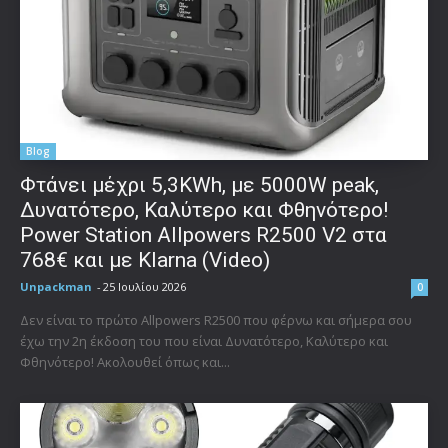
Blog
Φτάνει μέχρι 5,3KWh, με 5000W peak,
Δυνατότερο, Καλύτερο και Φθηνότερο!
Power Station Allpowers R2500 V2 στα
768€ και με Klarna (Video)
Unpackman
-
25 Ιουλίου 2026
0
Δεν είναι το πρώτο Allpowers R2500 που φέρνω και σήμερα σου
έχω την 2η έκδοση του που είναι Δυνατότερο, Καλύτερο και
Φθηνότερο! Ακολουθεί όπως και...