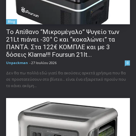
Blog
Το Απίθανο “Μικρομέγαλο” Ψυγείο των
21Lt πιάνει -30° C και “κοκαλώνει” τα
ΠΑΝΤΑ. Στα 122€ ΚΟΜΠΛΕ και με 3
δόσεις Klarna!!! Foursun 21lt...
Unpackman
-
27 Ιουλίου 2026
0
Δεν θα πω πολλά εδώ γιατί θα ακούσεις αρκετά χρήσιμα που θα
σε προστατεύσουν στο βίντεο... είναι ένα εξαιρετικό προϊόν που
το κάνει ακόμη...