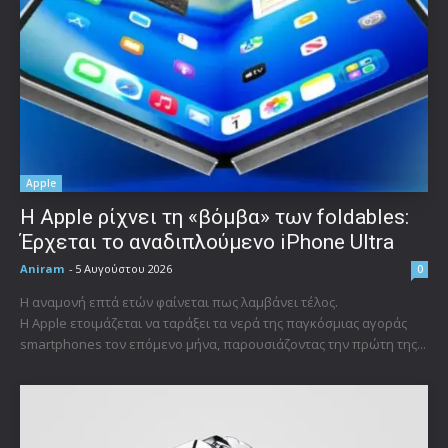
Apple
Η Apple ρίχνει τη «βόμβα» των foldables:
Έρχεται το αναδιπλούμενο iPhone Ultra
Aniram
-
5 Αυγούστου 2026
0
Η αναμονή επτά ετών φαίνεται πως λαμβάνει τέλος.
Η Apple ετοιμάζεται να ταράξει τα νερά της παγκόσμιας αγοράς
smartphones τον επόμενο μήνα, παρουσιάζοντας την πρώτη της...