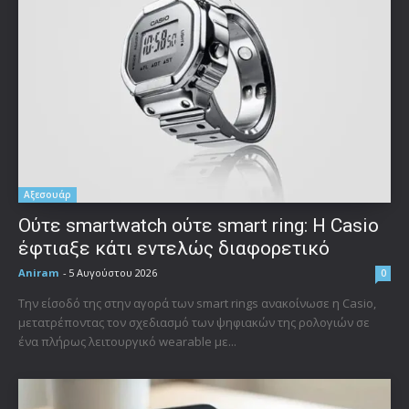
Αξεσουάρ
Ούτε smartwatch ούτε smart ring: Η Casio
έφτιαξε κάτι εντελώς διαφορετικό
Aniram
-
5 Αυγούστου 2026
0
Την είσοδό της στην αγορά των smart rings ανακοίνωσε η Casio,
μετατρέποντας τον σχεδιασμό των ψηφιακών της ρολογιών σε
ένα πλήρως λειτουργικό wearable με...