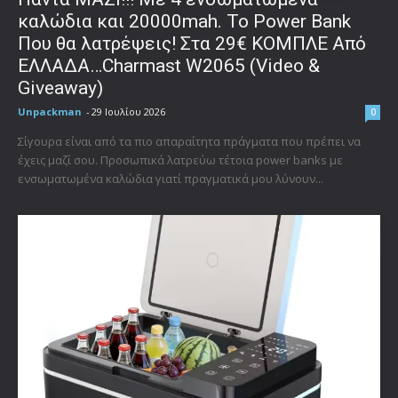
καλώδια και 20000mah. Το Power Bank
Που θα λατρέψεις! Στα 29€ ΚΟΜΠΛΕ Από
ΕΛΛΑΔΑ…Charmast W2065 (Video &
Giveaway)
Unpackman
-
29 Ιουλίου 2026
0
Σίγουρα είναι από τα πιο απαραίτητα πράγματα που πρέπει να
έχεις μαζί σου. Προσωπικά λατρεύω τέτοια power banks με
ενσωματωμένα καλώδια γιατί πραγματικά μου λύνουν...