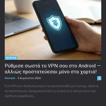
Android
Ρύθμισε σωστά το VPN σου στο Android —
αλλιώς προστατεύεσαι μόνο στα χαρτιά!
Aniram
-
5 Αυγούστου 2026
0
Ένα VPN στο Android μπορεί να εγκατασταθεί με ένα tap, αλλά το
αν προστατεύει πραγματικά όλη τη συσκευή ή απλώς δίνει την
αίσθηση ασφάλειας...