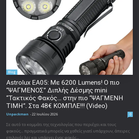
Blog
Astrolux ΕΑ05: Με 6200 Lumens! Ο πιο
“ΨΑΓΜΕΝΟΣ” Διπλής Δέσμης mini
“Τακτικός Φακός… στην πιο “ΨΑΓΜΕΝΗ
ΤΙΜΗ”. Στα 48€ ΚΟΜΠΛΕ!!! (Video)
Unpackman
-
22 Ιουλίου 2026
0
Σε αυτό το κομμάτι της τεχνολογίας που περιέχει και τους
φακούς... πραγματικά μπορείς να χαθείς γιατί υπάρχουν, άπειρες
επιλογές λες και υπάρχει ένας φακός...