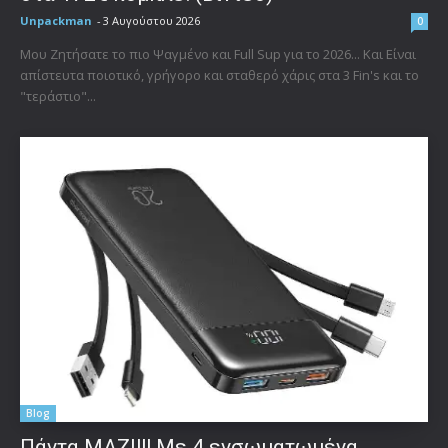
Unpackman
-
3 Αυγούστου 2026
0
Μου Ζητήσατε το πιο Ψαγμένο και Full Sup για το 2026... Και Είναι
απίστευτα ποιοτικό, γρήγορο και σταθερό χάρις στα 3 Fin's και το
"τεράστιο"...
Blog
Πάντα ΜΑΖΙ!!! Με 4 ενσωματωμένα