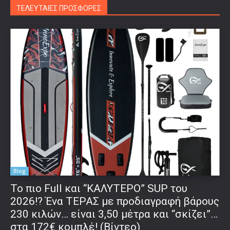
ΤΕΛΕΥΤΑΙΕΣ ΠΡΟΣΦΟΡΕΣ
Blog
To πιο Full και “ΚΑΛΥΤΕΡΟ” SUP του
2026!? Ένα ΤΕΡΑΣ με προδιαγραφή βάρους
230 κιλών… είναι 3,50 μέτρα και “σκίζει”…
στα 172€ κομπλέ! (Βίντεο)