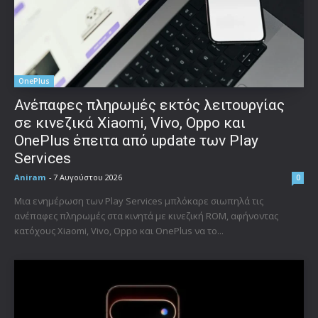
OnePlus
Ανέπαφες πληρωμές εκτός λειτουργίας
σε κινεζικά Xiaomi, Vivo, Oppo και
OnePlus έπειτα από update των Play
Services
Aniram
-
7 Αυγούστου 2026
0
Μια ενημέρωση των Play Services μπλόκαρε σιωπηλά τις
ανέπαφες πληρωμές στα κινητά με κινεζική ROM, αφήνοντας
κατόχους Xiaomi, Vivo, Oppo και OnePlus να το...