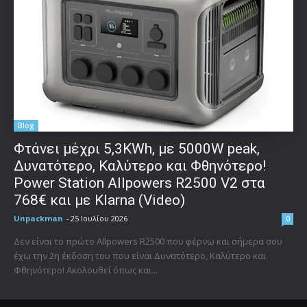
Blog
Φτάνει μέχρι 5,3KWh, με 5000W peak,
Δυνατότερο, Καλύτερο και Φθηνότερο!
Power Station Allpowers R2500 V2 στα
768€ και με Klarna (Video)
Unpackman
-
25 Ιουλίου 2026
0
Δεν είναι το πρώτο Allpowers R2500 που φέρνω και σήμερα σου
έχω την 2η έκδοση του που είναι Δυνατότερο, Καλύτερο και
Φθηνότερο! Ακολουθεί όπως και...