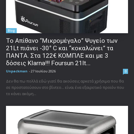
Blog
Το Απίθανο “Μικρομέγαλο” Ψυγείο των
21Lt πιάνει -30° C και “κοκαλώνει” τα
ΠΑΝΤΑ. Στα 122€ ΚΟΜΠΛΕ και με 3
δόσεις Klarna!!! Foursun 21lt...
Unpackman
-
27 Ιουλίου 2026
0
Δεν θα πω πολλά εδώ γιατί θα ακούσεις αρκετά χρήσιμα που θα
σε προστατεύσουν στο βίντεο... είναι ένα εξαιρετικό προϊόν που
το κάνει ακόμη...