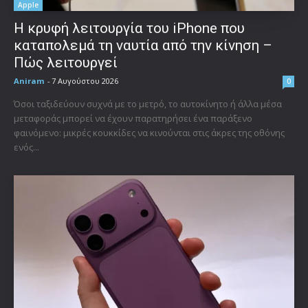
Apple
Η κρυφή λειτουργία του iPhone που
καταπολεμά τη ναυτία από την κίνηση –
Πώς λειτουργεί
Aniram
-
7 Αυγούστου 2026
0
Όσοι ταξιδεύουν συχνά με το μετρό, το αυτοκίνητο ή άλλα μέσα
μεταφοράς μπορεί να έχουν παρατηρήσει ένα παράξενο
φαινόμενο: μικρές κουκκίδες να κινούνται στις άκρες της οθόνης
ενός...