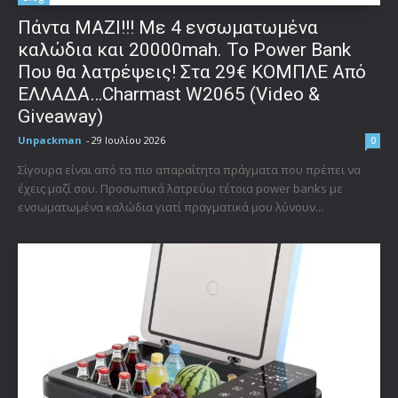
Πάντα ΜΑΖΙ!!! Με 4 ενσωματωμένα
καλώδια και 20000mah. Το Power Bank
Που θα λατρέψεις! Στα 29€ ΚΟΜΠΛΕ Από
ΕΛΛΑΔΑ…Charmast W2065 (Video &
Giveaway)
Unpackman
-
29 Ιουλίου 2026
0
Σίγουρα είναι από τα πιο απαραίτητα πράγματα που πρέπει να
έχεις μαζί σου. Προσωπικά λατρεύω τέτοια power banks με
ενσωματωμένα καλώδια γιατί πραγματικά μου λύνουν...