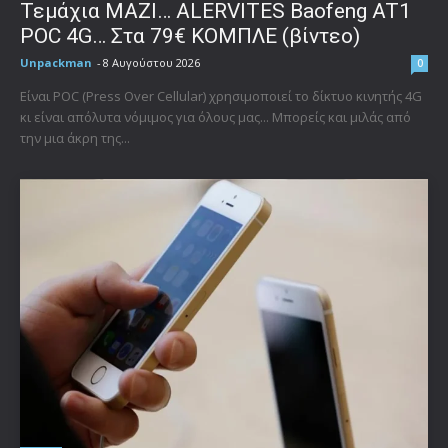
Τεμάχια ΜΑΖΙ… ALERVITES Baofeng AT1
POC 4G… Στα 79€ ΚΟΜΠΛΕ (βίντεο)
Unpackman
-
8 Αυγούστου 2026
0
Είναι POC (Press Over Cellular) χρησιμοποιεί το δίκτυο κινητής 4G
κι είναι απόλυτα νόμιμος για όλους μας... Μπορείς και μιλάς από
την μια άκρη της...