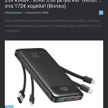
230 κιλών… είναι 3,50 μέτρα και “σκίζει”…
στα 172€ κομπλέ! (Βίντεο)
Unpackman
-
3 Αυγούστου 2026
0
Μου Ζητήσατε το πιο Ψαγμένο και Full Sup για το 2026... Και Είναι
απίστευτα ποιοτικό, γρήγορο και σταθερό χάρις στα 3 Fin's και το
"τεράστιο"...
Blog