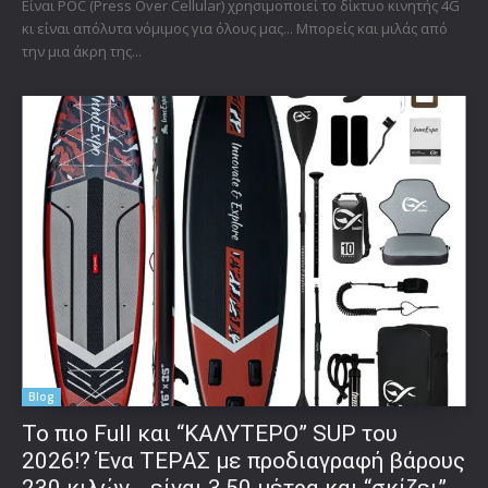
Είναι POC (Press Over Cellular) χρησιμοποιεί το δίκτυο κινητής 4G
κι είναι απόλυτα νόμιμος για όλους μας... Μπορείς και μιλάς από
την μια άκρη της...
Blog
To πιο Full και “ΚΑΛΥΤΕΡΟ” SUP του
2026!? Ένα ΤΕΡΑΣ με προδιαγραφή βάρους