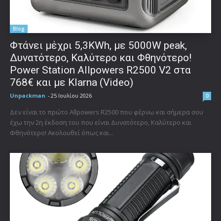
Blog
Φτάνει μέχρι 5,3KWh, με 5000W peak,
Δυνατότερο, Καλύτερο και Φθηνότερο!
Power Station Allpowers R2500 V2 στα
768€ και με Klarna (Video)
Unpackman
-
25 Ιουλίου 2026
0
Δεν είναι το πρώτο Allpowers R2500 που φέρνω και σήμερα σου
έχω την 2η έκδοση του που είναι Δυνατότερο, Καλύτερο και
Φθηνότερο! Ακολουθεί όπως και...