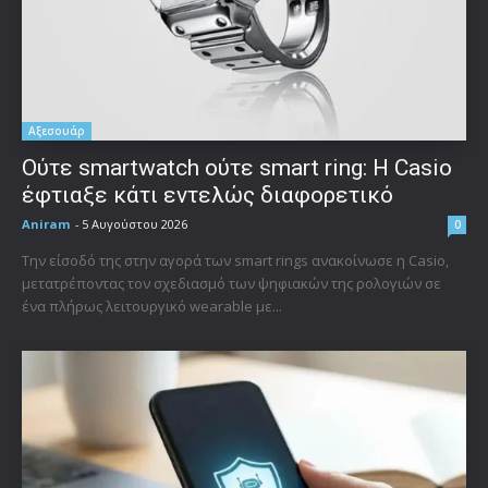
Αξεσουάρ
Ούτε smartwatch ούτε smart ring: Η Casio
έφτιαξε κάτι εντελώς διαφορετικό
Aniram
-
5 Αυγούστου 2026
0
Την είσοδό της στην αγορά των smart rings ανακοίνωσε η Casio,
μετατρέποντας τον σχεδιασμό των ψηφιακών της ρολογιών σε
ένα πλήρως λειτουργικό wearable με...