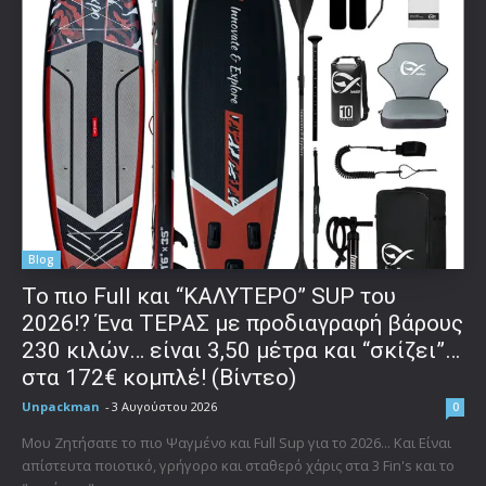
Blog
To πιο Full και “ΚΑΛΥΤΕΡΟ” SUP του
2026!? Ένα ΤΕΡΑΣ με προδιαγραφή βάρους
230 κιλών… είναι 3,50 μέτρα και “σκίζει”…
στα 172€ κομπλέ! (Βίντεο)
Unpackman
-
3 Αυγούστου 2026
0
Μου Ζητήσατε το πιο Ψαγμένο και Full Sup για το 2026... Και Είναι
απίστευτα ποιοτικό, γρήγορο και σταθερό χάρις στα 3 Fin's και το