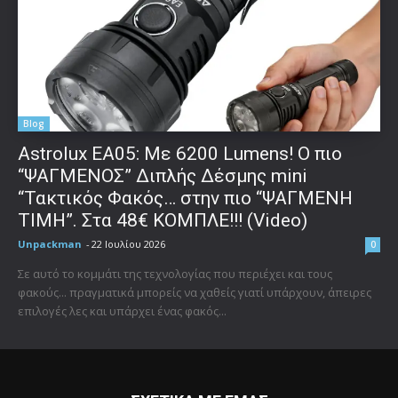
Blog
Astrolux ΕΑ05: Με 6200 Lumens! Ο πιο
“ΨΑΓΜΕΝΟΣ” Διπλής Δέσμης mini
“Τακτικός Φακός… στην πιο “ΨΑΓΜΕΝΗ
ΤΙΜΗ”. Στα 48€ ΚΟΜΠΛΕ!!! (Video)
Unpackman
-
22 Ιουλίου 2026
0
Σε αυτό το κομμάτι της τεχνολογίας που περιέχει και τους
φακούς... πραγματικά μπορείς να χαθείς γιατί υπάρχουν, άπειρες
επιλογές λες και υπάρχει ένας φακός...