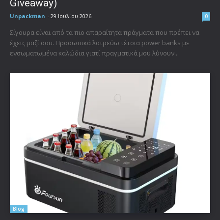
Giveaway)
Unpackman
-
29 Ιουλίου 2026
0
Σίγουρα είναι από τα πιο απαραίτητα πράγματα που πρέπει να
έχεις μαζί σου. Προσωπικά λατρεύω τέτοια power banks με
ενσωματωμένα καλώδια γιατί πραγματικά μου λύνουν...
Blog