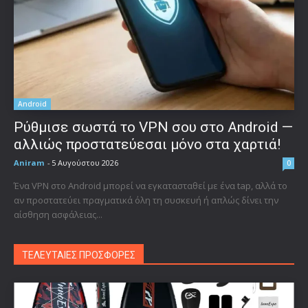
Android
Ρύθμισε σωστά το VPN σου στο Android —
αλλιώς προστατεύεσαι μόνο στα χαρτιά!
Aniram
-
5 Αυγούστου 2026
0
Ένα VPN στο Android μπορεί να εγκατασταθεί με ένα tap, αλλά το
αν προστατεύει πραγματικά όλη τη συσκευή ή απλώς δίνει την
αίσθηση ασφάλειας...
ΤΕΛΕΥΤΑΙΕΣ ΠΡΟΣΦΟΡΕΣ