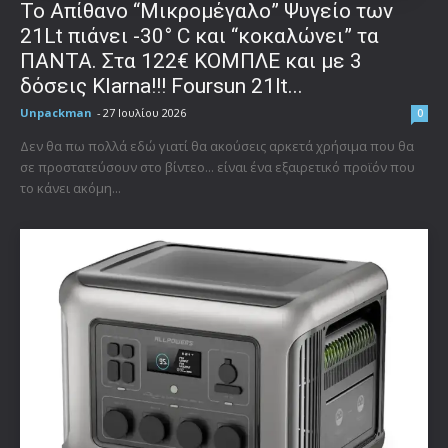
Το Απίθανο “Μικρομέγαλο” Ψυγείο των
21Lt πιάνει -30° C και “κοκαλώνει” τα
ΠΑΝΤΑ. Στα 122€ ΚΟΜΠΛΕ και με 3
δόσεις Klarna!!! Foursun 21lt...
Unpackman
-
27 Ιουλίου 2026
0
Δεν θα πω πολλά εδώ γιατί θα ακούσεις αρκετά χρήσιμα που θα
σε προστατεύσουν στο βίντεο... είναι ένα εξαιρετικό προϊόν που
το κάνει ακόμη...