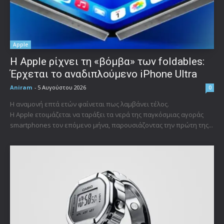
Apple
Η Apple ρίχνει τη «βόμβα» των foldables:
Έρχεται το αναδιπλούμενο iPhone Ultra
Aniram
-
5 Αυγούστου 2026
0
Η αναμονή επτά ετών φαίνεται πως λαμβάνει τέλος.
Η Apple ετοιμάζεται να ταράξει τα νερά της παγκόσμιας αγοράς
smartphones τον επόμενο μήνα, παρουσιάζοντας την πρώτη της...