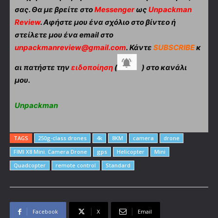
σας. Θα με βρείτε στο
Messenger
ως
Unpackman
Review
. Αφήστε μου ένα σχόλιο στο βίντεο ή
στείλετε μου ένα email στο
unpackmanreview@gmail.com
. Κάντε
SUBSCRIBE
κ
αι πατήστε την
ειδοποίηση
(
) στο κανάλι
μου.
Unpackman
TAGS
250g-class drones
4k
8KM
camera
drone
FIMI X8 Mini. Camera Drone
gps
Helicopter
Mini
Quadcopter
remote control
Standard
Facebook
X
Email