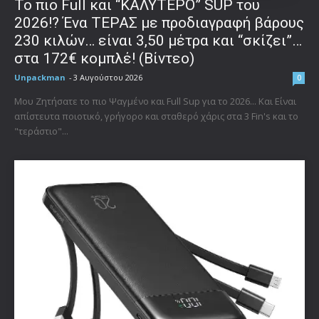
To πιο Full και “ΚΑΛΥΤΕΡΟ” SUP του
2026!? Ένα ΤΕΡΑΣ με προδιαγραφή βάρους
230 κιλών… είναι 3,50 μέτρα και “σκίζει”…
στα 172€ κομπλέ! (Βίντεο)
Unpackman
-
3 Αυγούστου 2026
0
Μου Ζητήσατε το πιο Ψαγμένο και Full Sup για το 2026... Και Είναι
απίστευτα ποιοτικό, γρήγορο και σταθερό χάρις στα 3 Fin's και το
"τεράστιο"...