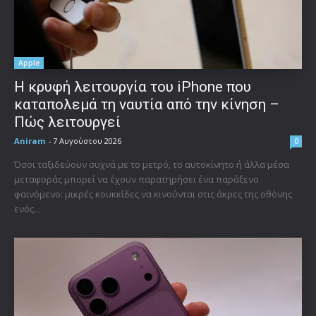
Apple
Η κρυφή λειτουργία του iPhone που
καταπολεμά τη ναυτία από την κίνηση –
Πώς λειτουργεί
Aniram
-
7 Αυγούστου 2026
0
Όσοι ταξιδεύουν συχνά με το μετρό, το αυτοκίνητο ή άλλα μέσα
μεταφοράς μπορεί να έχουν παρατηρήσει ένα παράξενο
φαινόμενο: μικρές κουκκίδες να κινούνται στις άκρες της οθόνης
ενός...