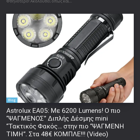
Φθηνότερο! Ακολουθεί όπως και...
Blog
Astrolux ΕΑ05: Με 6200 Lumens! Ο πιο
“ΨΑΓΜΕΝΟΣ” Διπλής Δέσμης mini
“Τακτικός Φακός… στην πιο “ΨΑΓΜΕΝΗ
ΤΙΜΗ”. Στα 48€ ΚΟΜΠΛΕ!!! (Video)