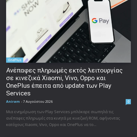
OnePlus
Ανέπαφες πληρωμές εκτός λειτουργίας
σε κινεζικά Xiaomi, Vivo, Oppo και
OnePlus έπειτα από update των Play
Services
Aniram
-
7 Αυγούστου 2026
0
Μια ενημέρωση των Play Services μπλόκαρε σιωπηλά τις
ανέπαφες πληρωμές στα κινητά με κινεζική ROM, αφήνοντας
κατόχους Xiaomi, Vivo, Oppo και OnePlus να το...