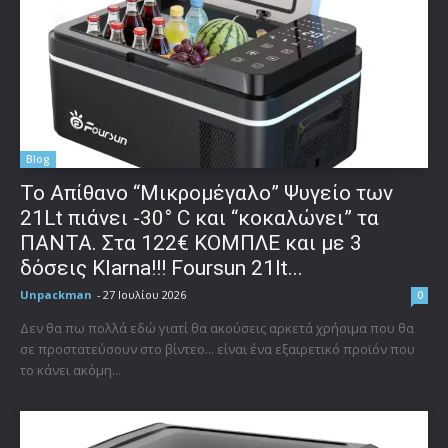
Blog
Το Απίθανο “Μικρομέγαλο” Ψυγείο των
21Lt πιάνει -30° C και “κοκαλώνει” τα
ΠΑΝΤΑ. Στα 122€ ΚΟΜΠΛΕ και με 3
δόσεις Klarna!!! Foursun 21lt...
Unpackman
-
27 Ιουλίου 2026
0
Δεν θα πω πολλά εδώ γιατί θα ακούσεις αρκετά χρήσιμα που θα
σε προστατεύσουν στο βίντεο... είναι ένα εξαιρετικό προϊόν που
το κάνει ακόμη...