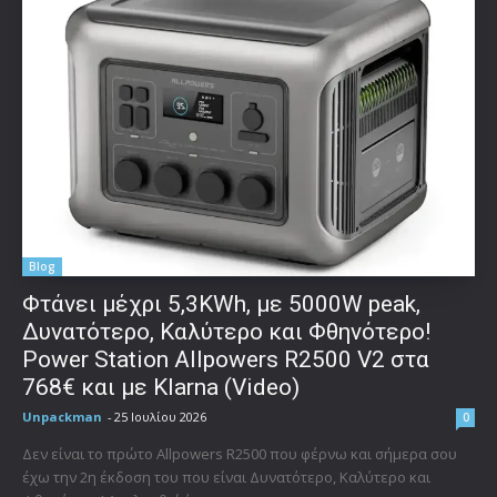
Blog
Φτάνει μέχρι 5,3KWh, με 5000W peak,
Δυνατότερο, Καλύτερο και Φθηνότερο!
Power Station Allpowers R2500 V2 στα
768€ και με Klarna (Video)
Unpackman
-
25 Ιουλίου 2026
0
Δεν είναι το πρώτο Allpowers R2500 που φέρνω και σήμερα σου
έχω την 2η έκδοση του που είναι Δυνατότερο, Καλύτερο και