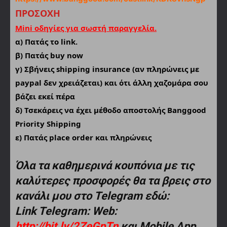
ΠΡΟΣΟΧΗ
Mini οδηγίες για σωστή παραγγελία.
α) Πατάς το link.
β) Πατάς buy now
γ) Σβήνεις shipping insurance (αν πληρώνεις με
paypal δεν χρειάζεται) και ότι άλλη χαζομάρα σου
βάζει εκεί πέρα
δ) Τσεκάρεις να έχει μέθοδο αποστολής Banggood
Priority Shipping
ε) Πατάς place order και πληρώνεις
Όλα τα καθημερινά κουπόνια με τις
καλύτερες προσφορές θα τα βρεις στο
κανάλι μου στο Telegram εδώ:
Link Telegram: Web:
http://bit.ly/2ZeGpTn
και Mobile App