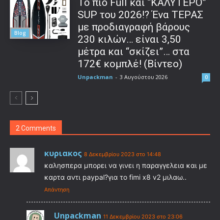
To πιο Full και “ΚΑΛΥΤΕΡΟ”
SUP του 2026!? Ένα ΤΕΡΑΣ
με προδιαγραφή βάρους
Blog
230 κιλών… είναι 3,50
μέτρα και “σκίζει”… στα
172€ κομπλέ! (Βίντεο)
Unpackman
-
3 Αυγούστου 2026
0
2 Comments
κυριακος
8 Δεκεμβρίου 2023 στο 14:48
καλησπερα μπορει να γινει η παραγγελεια και με
καρτα αντι paypal?για το fimi x8 v2 μιλαω..
Απάντηση
Unpackman
11 Δεκεμβρίου 2023 στο 23:06