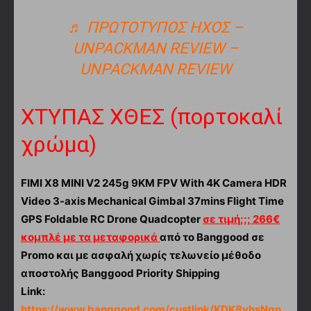
♬ ΠΡΩΤΌΤΥΠΟΣ ΉΧΟΣ –
UNPACKMAN REVIEW –
UNPACKMAN REVIEW
ΧΤΥΠΑΣ ΧΘΕΣ (πορτοκαλί
χρώμα)
FIMI X8 MINI V2 245g 9KM FPV With 4K Camera HDR
Video 3-axis Mechanical Gimbal 37mins Flight Time
GPS Foldable RC Drone Quadcopter
σε τιμή;;; 266€
κομπλέ με τα μεταφορικά
από το Banggood σε
Promo
και με ασφαλή χωρίς τελωνείο μέθοδο
αποστολής Banggood Priority Shipping
Link:
https://www.banggood.com/custlink/KDK8vhsNgp