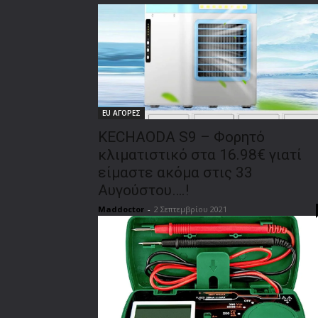
EU ΑΓΟΡΕΣ
KECHAODA S9 – Φορητό
κλιματιστικό στα 16.98€ γιατί
είμαστε ακόμα στις 33
Αυγούστου….!
Maddoctor
-
2 Σεπτεμβρίου 2021