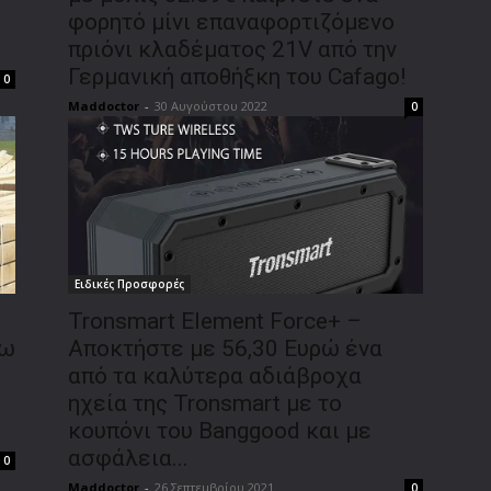
φορητό μίνι επαναφορτιζόμενο
πριόνι κλαδέματος 21V από την
Γερμανική αποθήξκη του Cafago!
0
Maddoctor
-
30 Αυγούστου 2022
0
Ειδικές Προσφορές
Tronsmart Element Force+ –
χω
Αποκτήστε με 56,30 Ευρώ ένα
από τα καλύτερα αδιάβροχα
ηχεία της Tronsmart με το
κουπόνι του Banggood και με
ασφάλεια...
0
Maddoctor
-
26 Σεπτεμβρίου 2021
0