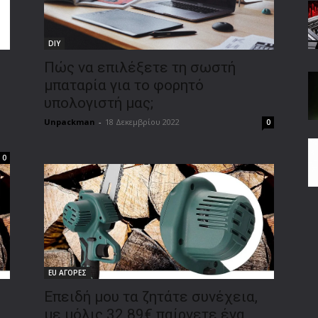
DIY
Πώς να επιλέξετε τη σωστή
μπαταρία για το φορητό
υπολογιστή μας;
Unpackman
-
18 Δεκεμβρίου 2022
0
0
EU ΑΓΟΡΕΣ
Επειδή μου τα ζητάτε συνέχεια,
με μόλις 32.89€ παίρνετε ένα