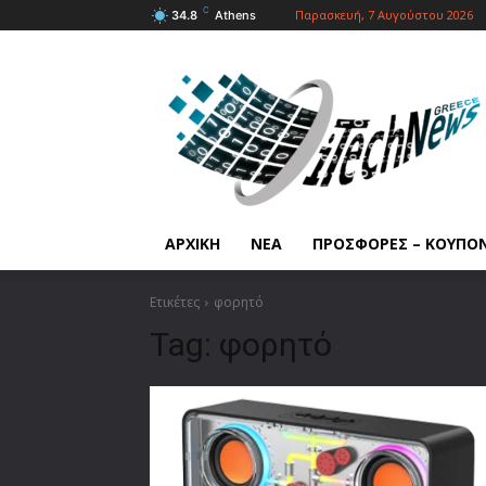
C
Παρασκευή, 7 Αυγούστου 2026
34.8
Athens
ΑΡΧΙΚΗ
ΝΕΑ
ΠΡΟΣΦΟΡΕΣ – ΚΟΥΠΟ
Ετικέτες
φορητό
Tag:
φορητό