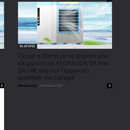
EU ΑΓΟΡΕΣ
Τέρμα η ζέστη με το φορητό μίνι
κλιματιστικό KECHAODA S9 στα
24.34€ από την Γερμανική
αποθήκh του Cafago!
Maddoctor
-
8 Ιουλίου 2021
0
0