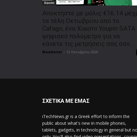
Xiaomi
Αποκτήστε με μόλις €16.14 μέχ
τα τέλη Οκτωβρίου από το
Cafago, ένα Xiaomi Youpin SATA
ψηφιακό πολύμετρο για να
κάνετε τις μετρήσεις σας σαν...
Maddoctor
-
12 Οκτωβρίου 2020
ΣΧΕΤΙΚΑ ΜΕ ΕΜΑΣ
iTechNews.gr is a Greek effort to inform the
public about what's new in mobile phones,
tablets, gadgets, in technology in general but n
only. You'll also find video presentations, coup