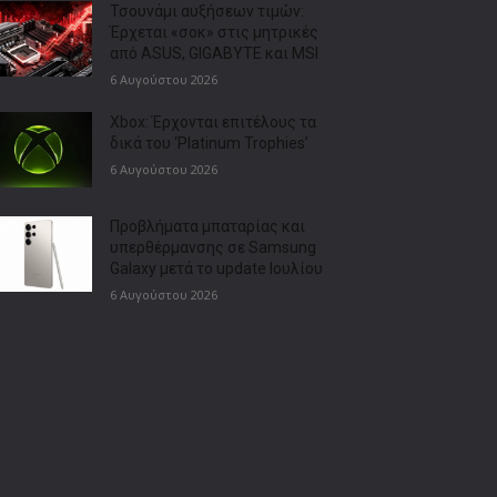
Τσουνάμι αυξήσεων τιμών:
Έρχεται «σοκ» στις μητρικές
από ASUS, GIGABYTE και MSI
6 Αυγούστου 2026
Xbox: Έρχονται επιτέλους τα
δικά του ‘Platinum Trophies’
6 Αυγούστου 2026
Προβλήματα μπαταρίας και
υπερθέρμανσης σε Samsung
Galaxy μετά το update Ιουλίου
6 Αυγούστου 2026