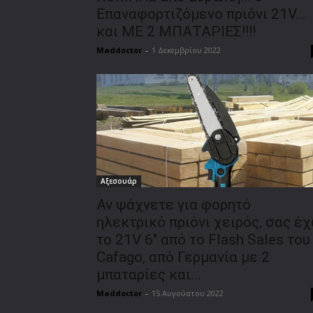
Επαναφορτιζόμενο πριόνι 21V…
και ΜΕ 2 ΜΠΑΤΑΡΙΕΣ!!!!
Maddoctor
-
1 Δεκεμβρίου 2022
Αξεσουάρ
Αν ψάχνετε για φορητό
ηλεκτρικό πριόνι χειρός, σας έ
το 21V 6″ από το Flash Sales του
Cafago, από Γερμανία με 2
μπαταρίες και...
Maddoctor
-
15 Αυγούστου 2022