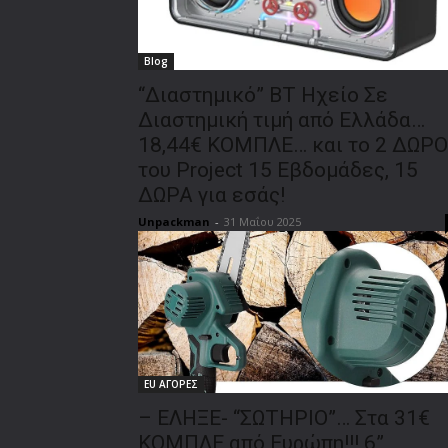
Blog
“Διαστημικό” BT Ηχείο Σε
Διαστημική τιμή από Ελλάδα…
18,44€ ΚΟΜΠΛΕ… και το 2 ΔΩΡΟ
του Project 15 Εβδομάδες, 15
ΔΩΡΑ για εσάς!
Unpackman
-
31 Μαΐου 2025
EU ΑΓΟΡΕΣ
– ΕΛΗΞΕ- “ΣΩΤΗΡΙΟ”… Στα 31€
ΚΟΜΠΛΕ από Ευρώπη!!! 6”