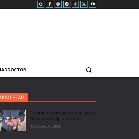
MADDOCTOR
MOST READ
Το drone «φάντασμα» που δεν το
βλέπει το ανθρώπινο μάτι
6 Αυγούστου 2026