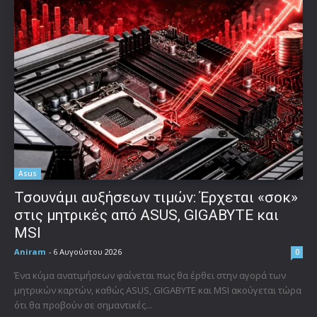
Asus
Τσουνάμι αυξήσεων τιμών: Έρχεται «σοκ»
στις μητρικές από ASUS, GIGABYTE και
MSI
Aniram
-
6 Αυγούστου 2026
0
Ένα κύμα ανατιμήσεων φαίνεται πως θα έρθει στην αγορά των
μητρικών καρτών, καθώς ASUS, GIGABYTE και MSI ακούγεται τώρα
ότι θα προβούν σε σημαντικές...