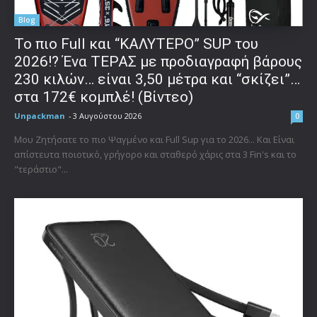
Blog
To πιο Full και “ΚΑΛΥΤΕΡΟ” SUP του
2026!? Ένα ΤΕΡΑΣ με προδιαγραφή βάρους
230 κιλών… είναι 3,50 μέτρα και “σκίζει”…
στα 172€ κομπλέ! (Βίντεο)
Unpackman
-
3 Αυγούστου 2026
0
Μου Ζητήσατε το πιο Ψαγμένο και Full Sup για το 2026... Και Είναι
απίστευτα ποιοτικό, γρήγορο και σταθερό χάρις στα 3 Fin's και το
"τεράστιο"...