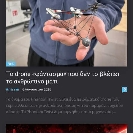
ΝΕΑ
Το drone «φάντασμα» που δεν το βλέπει
το ανθρώπινο μάτι
Aniram
-
6 Αυγούστου 2026
0
Το όνομά του Phantom Twist. Είναι ένα πειραματικό drone που
εκμεταλλεύεται την ανθρώπινη όραση για να παραμένει σχεδόν
αόρατο. Το Phantom Twist δημιουργήθηκε από μηχανικούς...