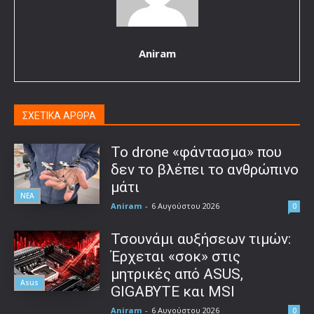
Aniram
ΣΧΕΤΙΚΑ ΑΡΘΡΑ
Το drone «φάντασμα» που
δεν το βλέπει το ανθρώπινο
μάτι
ΝΕΑ
Aniram
-
6 Αυγούστου 2026
0
Τσουνάμι αυξήσεων τιμών:
Έρχεται «σοκ» στις
μητρικές από ASUS,
Asus
GIGABYTE και MSI
Aniram
-
6 Αυγούστου 2026
0