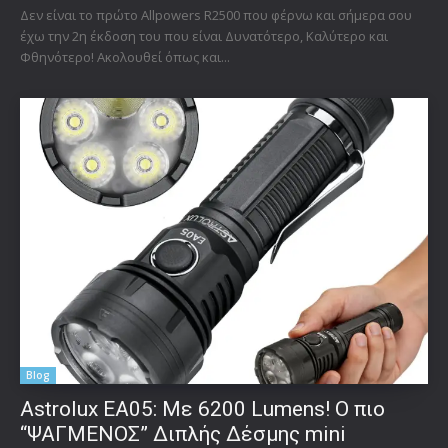
Δεν είναι το πρώτο Allpowers R2500 που φέρνω και σήμερα σου
έχω την 2η έκδοση του που είναι Δυνατότερο, Καλύτερο και
Φθηνότερο! Ακολουθεί όπως και...
Blog
Astrolux ΕΑ05: Με 6200 Lumens! Ο πιο
“ΨΑΓΜΕΝΟΣ” Διπλής Δέσμης mini