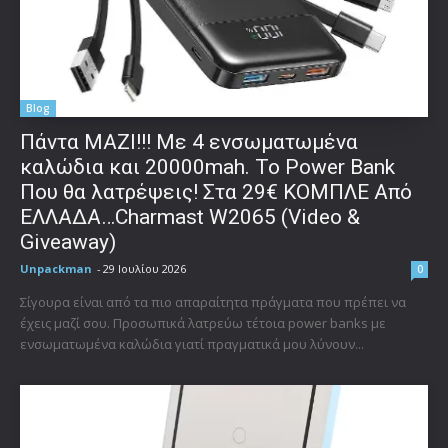
Blog
Πάντα ΜΑΖΙ!!! Με 4 ενσωματωμένα
καλώδια και 20000mah. Το Power Bank
Που θα λατρέψεις! Στα 29€ ΚΟΜΠΛΕ Από
ΕΛΛΑΔΑ…Charmast W2065 (Video &
Giveaway)
Unpackman
-
29 Ιουλίου 2026
0
Σίγουρα είναι από τα πιο απαραίτητα πράγματα που πρέπει να
έχεις μαζί σου. Προσωπικά λατρεύω τέτοια power banks με
ενσωματωμένα καλώδια γιατί πραγματικά μου λύνουν...