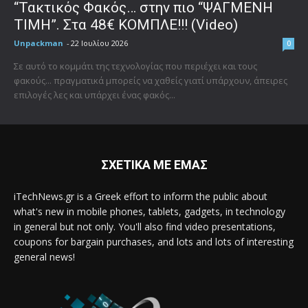
“Τακτικός Φακός… στην πιο “ΨΑΓΜΕΝΗ
ΤΙΜΗ”. Στα 48€ ΚΟΜΠΛΕ!!! (Video)
Unpackman
-
22 Ιουλίου 2026
0
Σε αυτό το κομμάτι της τεχνολογίας που περιέχει και τους
φακούς... πραγματικά μπορείς να χαθείς γιατί υπάρχουν, άπειρες
επιλογές λες και υπάρχει ένας φακός...
ΣΧΕΤΙΚΑ ΜΕ ΕΜΑΣ
iTechNews.gr is a Greek effort to inform the public about
what's new in mobile phones, tablets, gadgets, in technology
in general but not only. You'll also find video presentations,
coupons for bargain purchases, and lots and lots of interesting
general news!