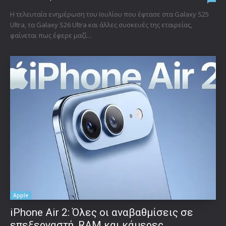
Η τελευταία ενημέρωση του Ιουλίου που έφτασε στα Galaxy S25
Ultra, τα Galaxy S26 Ultra και άλλες συσκευές της εταιρείας,
φαίνεται πως έφερε μαζί...
Apple
iPhone Air 2: Όλες οι αναβαθμίσεις σε
επεξεργαστή, RAM και κάμερες