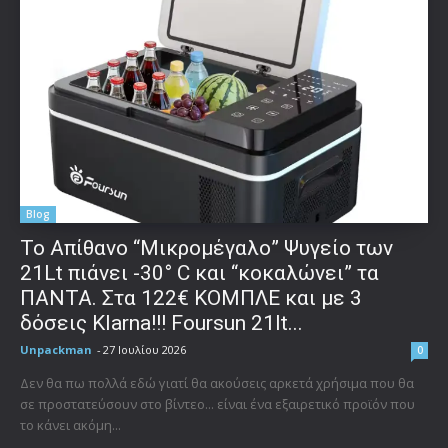
Blog
Το Απίθανο “Μικρομέγαλο” Ψυγείο των
21Lt πιάνει -30° C και “κοκαλώνει” τα
ΠΑΝΤΑ. Στα 122€ ΚΟΜΠΛΕ και με 3
δόσεις Klarna!!! Foursun 21lt...
Unpackman
-
27 Ιουλίου 2026
0
Δεν θα πω πολλά εδώ γιατί θα ακούσεις αρκετά χρήσιμα που θα
σε προστατεύσουν στο βίντεο... είναι ένα εξαιρετικό προϊόν που
το κάνει ακόμη...