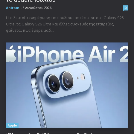
Aniram
-
6 Αυγούστου 2026
0
Η τελευταία ενημέρωση του Ιουλίου που έφτασε στα Galaxy S25
Ultra, τα Galaxy S26 Ultra και άλλες συσκευές της εταιρείας,
φαίνεται πως έφερε μαζί...
Apple