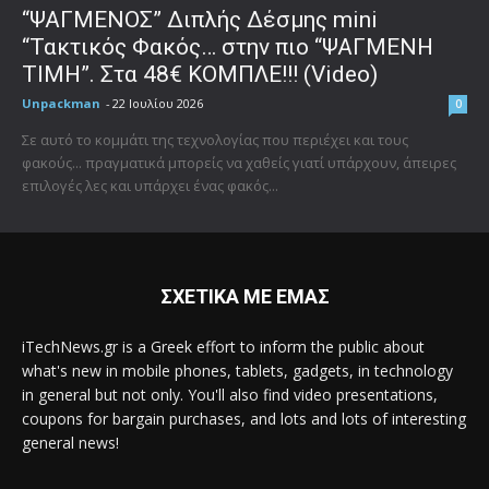
“ΨΑΓΜΕΝΟΣ” Διπλής Δέσμης mini
“Τακτικός Φακός… στην πιο “ΨΑΓΜΕΝΗ
ΤΙΜΗ”. Στα 48€ ΚΟΜΠΛΕ!!! (Video)
Unpackman
-
22 Ιουλίου 2026
0
Σε αυτό το κομμάτι της τεχνολογίας που περιέχει και τους
φακούς... πραγματικά μπορείς να χαθείς γιατί υπάρχουν, άπειρες
επιλογές λες και υπάρχει ένας φακός...
ΣΧΕΤΙΚΑ ΜΕ ΕΜΑΣ
iTechNews.gr is a Greek effort to inform the public about
what's new in mobile phones, tablets, gadgets, in technology
in general but not only. You'll also find video presentations,
coupons for bargain purchases, and lots and lots of interesting
general news!