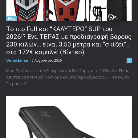
Blog
To πιο Full και “ΚΑΛΥΤΕΡΟ” SUP του
2026!? Ένα ΤΕΡΑΣ με προδιαγραφή βάρους
230 κιλών… είναι 3,50 μέτρα και “σκίζει”…
στα 172€ κομπλέ! (Βίντεο)
Unpackman
-
3 Αυγούστου 2026
0
Μου Ζητήσατε το πιο Ψαγμένο και Full Sup για το 2026... Και Είναι
απίστευτα ποιοτικό, γρήγορο και σταθερό χάρις στα 3 Fin's και το
"τεράστιο"...