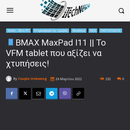
Tablet - Mini PC
Η προσφορά της ημέρας
Κουπόνια
ΝΕΑ
ΠΑΡΟΥΣΙΑΣΕΙΣ
BMAX MaxPad I11 || Το
VFM tablet που αξίζει να
χτυπήσεις!
By
Couple Unboxing
26 Μαρτίου 2022
232
0