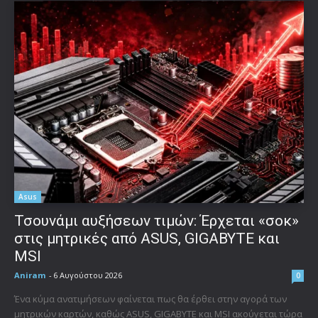
Asus
Τσουνάμι αυξήσεων τιμών: Έρχεται «σοκ»
στις μητρικές από ASUS, GIGABYTE και
MSI
Aniram
-
6 Αυγούστου 2026
0
Ένα κύμα ανατιμήσεων φαίνεται πως θα έρθει στην αγορά των
μητρικών καρτών, καθώς ASUS, GIGABYTE και MSI ακούγεται τώρα