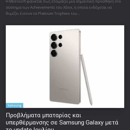
Η Microsoft φαίνεται πως ετοιμάζει μια σημαντική προσθήκη στο
σύστημα των Achievements του Xbox, η οποία ενδέχεται να
θυμίζει έντονα τα Platinum Trophies του...
Samsung
Προβλήματα μπαταρίας και
υπερθέρμανσης σε Samsung Galaxy μετά
το update Ιουλίου