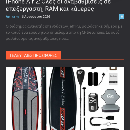
iPhone Air 2: Όλες οι αναβαθμίσεις σε
επεξεργαστή, RAM και κάμερες
Aniram
-
6 Αυγούστου 2026
0
Ο διάσημος αναλυτής επενδύσεων Jeff Pu, μοιράστηκε σήμερα με
το κοινό ένα ερευνητικό σημείωμα από τη CF Securities. Σε αυτό
μαθαίνουμε τις αναβαθμίσεις που...
ΤΕΛΕΥΤΑΙΕΣ ΠΡΟΣΦΟΡΕΣ