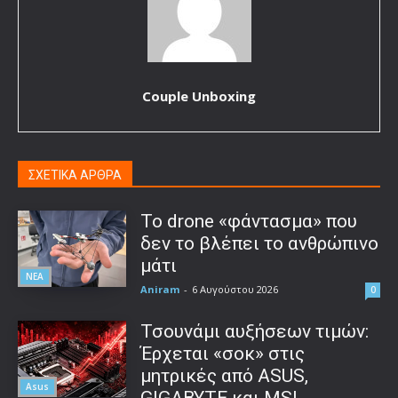
Couple Unboxing
ΣΧΕΤΙΚΑ ΑΡΘΡΑ
Το drone «φάντασμα» που
δεν το βλέπει το ανθρώπινο
μάτι
ΝΕΑ
Aniram
-
6 Αυγούστου 2026
0
Τσουνάμι αυξήσεων τιμών:
Έρχεται «σοκ» στις
μητρικές από ASUS,
Asus
GIGABYTE και MSI