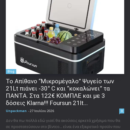
Blog
Το Απίθανο “Μικρομέγαλο” Ψυγείο των
21Lt πιάνει -30° C και “κοκαλώνει” τα
ΠΑΝΤΑ. Στα 122€ ΚΟΜΠΛΕ και με 3
δόσεις Klarna!!! Foursun 21lt...
Unpackman
-
27 Ιουλίου 2026
0
Δεν θα πω πολλά εδώ γιατί θα ακούσεις αρκετά χρήσιμα που θα
σε προστατεύσουν στο βίντεο... είναι ένα εξαιρετικό προϊόν που