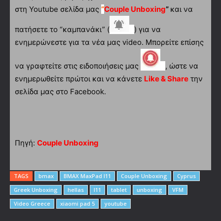
στη Youtube σελίδα μας
“
Couple Unboxing
”
και να
πατήσετε το “καμπανάκι” (
) για να
ενημερώνεστε για τα νέα μας video. Μπορείτε επίσης
να γραφτείτε στις ειδοποιήσεις μας
, ώστε να
ενημερωθείτε πρώτοι και να κάνετε
Like & Share
την
σελίδα μας στο Facebook.
Πηγή:
Couple Unboxing
TAGS
bmax
BMAX MaxPad I11
Couple Unboxing
Cyprus
Greek Unboxing
hellas
I11
tablet
unboxing
VFM
Video Greece
xiaomi pad 5
youtube