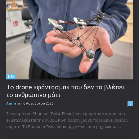
ΝΕΑ
Το drone «φάντασμα» που δεν το βλέπει
το ανθρώπινο μάτι
Aniram
-
6 Αυγούστου 2026
0
Το όνομά του Phantom Twist. Είναι ένα πειραματικό drone που
εκμεταλλεύεται την ανθρώπινη όραση για να παραμένει σχεδόν
αόρατο. Το Phantom Twist δημιουργήθηκε από μηχανικούς...