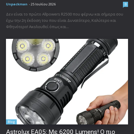
Unpackman
-
25 Ιουλίου 2026
0
Δεν είναι το πρώτο Allpowers R2500 που φέρνω και σήμερα σου
έχω την 2η έκδοση του που είναι Δυνατότερο, Καλύτερο και
Φθηνότερο! Ακολουθεί όπως και...
Blog
Astrolux ΕΑ05: Με 6200 Lumens! Ο πιο