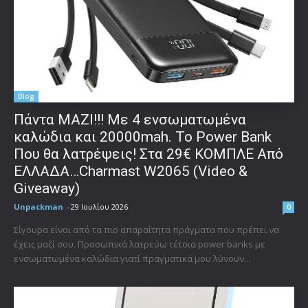
Blog
Πάντα ΜΑΖΙ!!! Με 4 ενσωματωμένα
καλώδια και 20000mah. Το Power Bank
Που θα λατρέψεις! Στα 29€ ΚΟΜΠΛΕ Από
ΕΛΛΑΔΑ…Charmast W2065 (Video &
Giveaway)
Unpackman
-
29 Ιουλίου 2026
0
Σίγουρα είναι από τα πιο απαραίτητα πράγματα που πρέπει να
έχεις μαζί σου. Προσωπικά λατρεύω τέτοια power banks με
ενσωματωμένα καλώδια γιατί πραγματικά μου λύνουν...