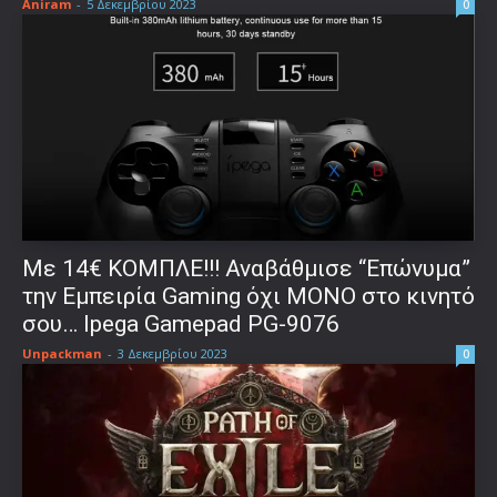
Aniram
-
5 Δεκεμβρίου 2023
0
Με 14€ ΚΟΜΠΛΕ!!! Αναβάθμισε “Επώνυμα”
την Εμπειρία Gaming όχι ΜΟΝΟ στο κινητό
σου… Ipega Gamepad PG-9076
Unpackman
-
3 Δεκεμβρίου 2023
0