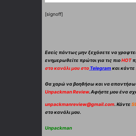
[signoff]
Εσείς πάντως μην ξεχάσετε να γραφτεί
ενημερωθείτε πρώτοι για τις πιο
HOT
π
στο κανάλι μου στο
Telegram
και κάντε
Θα χαρώ να βοηθήσω και να απαντήσω α
Unpackman Review
. Αφήστε μου ένα σχό
unpackmanreview@gmail.com
. Κάντε
S
στο κανάλι μου.
Unpackman