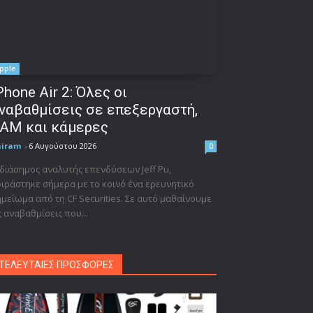
pple
Phone Air 2: Όλες οι
ναβαθμίσεις σε επεξεργαστή,
AM και κάμερες
niram
-
6 Αυγούστου 2026
0
διάσημος αναλυτής επενδύσεων Jeff Pu,
ιράστηκε σήμερα με το κοινό ένα ερευνητικό
μείωμα από τη CF Securities. Σε αυτό μαθαίνουμε
ς αναβαθμίσεις που...
ΤΕΛΕΥΤΑΙΕΣ ΠΡΟΣΦΟΡΕΣ