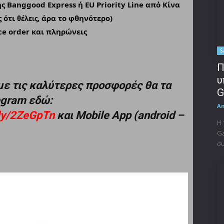
ς Banggood Express ή EU Priority Line από Κίνα
ς ότι
, άρα το φθηνότερο)
θέλεις
ce order και πληρώνεις
S
Π
υ
με τις καλύτερες προσφορές θα τα
G
legram εδώ:
A
t.ly/2ZeGpTn
και Mobile App (android –
Η 
Ga
συ