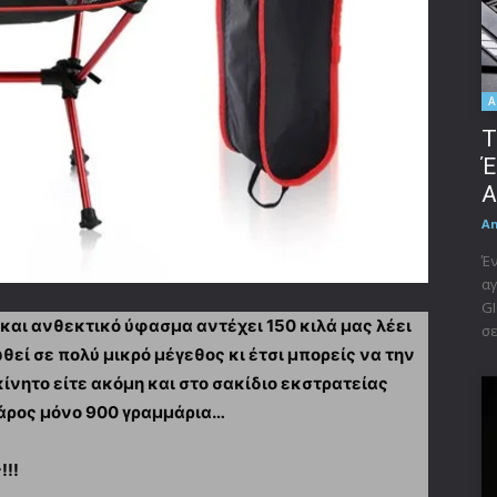
A
Τ
Έ
A
A
Έν
αγ
GI
και ανθεκτικό ύφασμα αντέχει 150 κιλά μας λέει
σε
εί σε πολύ μικρό μέγεθος κι έτσι μπορείς να την
ίνητο είτε ακόμη και στο σακίδιο εκστρατείας
βάρος μόνο 900 γραμμάρια…
!!!