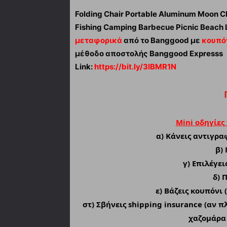
Folding Chair Portable Aluminum Moon Ch
Fishing Camping Barbecue Picnic Beach
μεταφορικά
από το Banggood με
κουπό
μέθοδο αποστολής Banggood Expresss
Link:
https://bit.ly/3lBMR1N
Mini οδηγίες
α)
Κάνεις αντιγραφ
β) 
γ) Επιλέγε
δ) 
ε) Βάζεις κουπόνι 
στ) Σβήνεις shipping insurance (αν π
χαζομάρα 