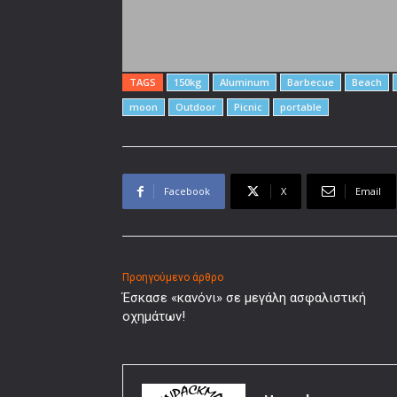
TAGS
150kg
Aluminum
Barbecue
Beach
moon
Outdoor
Picnic
portable
Facebook
X
Email
Προηγούμενο άρθρο
Έσκασε «κανόνι» σε μεγάλη ασφαλιστική
οχημάτων!