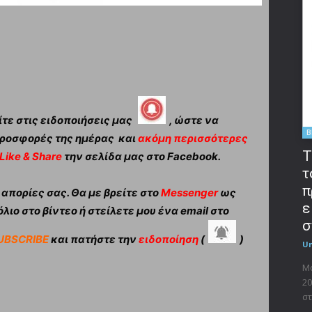
τε στις ειδοποιήσεις μας
, ώστε να
B
ροσφορές της ημέρας και
ακόμη περισσότερες
T
Like & Share
την σελίδα μας στο Facebook.
τ
π
πορίες σας. Θα με βρείτε στο
Messenger
ως
ε
λιο στο βίντεο ή στείλετε μου ένα email στο
σ
UBSCRIBE
και πατήστε την
ειδοποίηση
(
)
U
Μο
20
στ