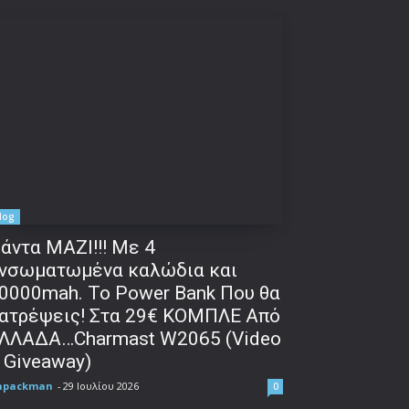
log
άντα ΜΑΖΙ!!! Με 4
νσωματωμένα καλώδια και
0000mah. Το Power Bank Που θα
ατρέψεις! Στα 29€ ΚΟΜΠΛΕ Από
ΛΛΑΔΑ…Charmast W2065 (Video
 Giveaway)
npackman
-
29 Ιουλίου 2026
0