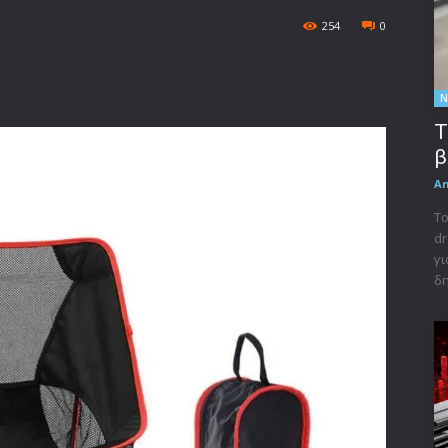
254
0
Ν
Τ
β
A
Το
dr
γι
δη