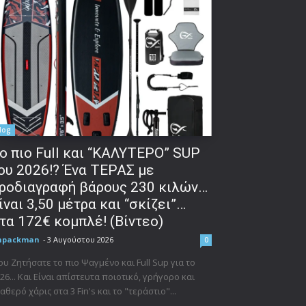
log
o πιο Full και “ΚΑΛΥΤΕΡΟ” SUP
ου 2026!? Ένα ΤΕΡΑΣ με
ροδιαγραφή βάρους 230 κιλών…
ίναι 3,50 μέτρα και “σκίζει”…
τα 172€ κομπλέ! (Βίντεο)
npackman
-
3 Αυγούστου 2026
0
υ Ζητήσατε το πιο Ψαγμένο και Full Sup για το
26... Και Είναι απίστευτα ποιοτικό, γρήγορο και
αθερό χάρις στα 3 Fin's και το "τεράστιο"...