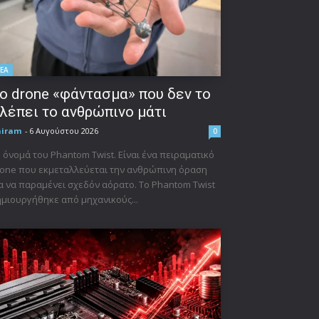
ΕΑ
ο drone «φάντασμα» που δεν το
λέπει το ανθρώπινο μάτι
niram
-
6 Αυγούστου 2026
0
 όνομά του Phantom Twist. Είναι ένα πειραματικό
one που εκμεταλλεύεται την ανθρώπινη όραση
α να παραμένει σχεδόν αόρατο. Το Phantom Twist
μιουργήθηκε από μηχανικούς...