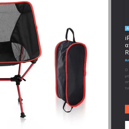
A
i
α
R
A
Ο 
μο
ση
τι