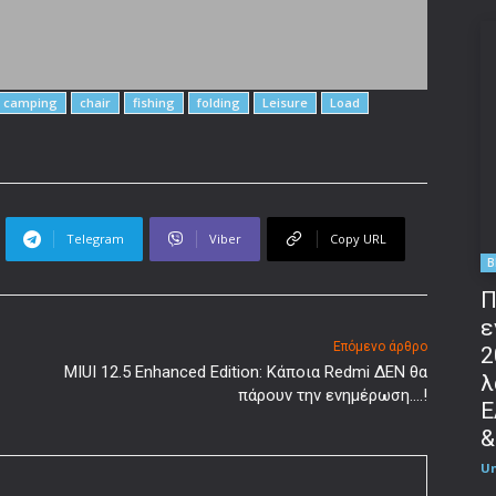
camping
chair
fishing
folding
Leisure
Load
Telegram
Viber
Copy URL
B
Π
ε
Επόμενο άρθρο
2
MIUI 12.5 Enhanced Edition: Κάποια Redmi ΔΕΝ θα
λ
πάρουν την ενημέρωση….!
Ε
&
U