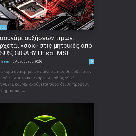
sus
σουνάμι αυξήσεων τιμών:
ρχεται «σοκ» στις μητρικές από
SUS, GIGABYTE και MSI
niram
-
6 Αυγούστου 2026
0
α κύμα ανατιμήσεων φαίνεται πως θα έρθει στην
ορά των μητρικών καρτών, καθώς ASUS,
GABYTE και MSI ακούγεται τώρα ότι θα προβούν
 σημαντικές...