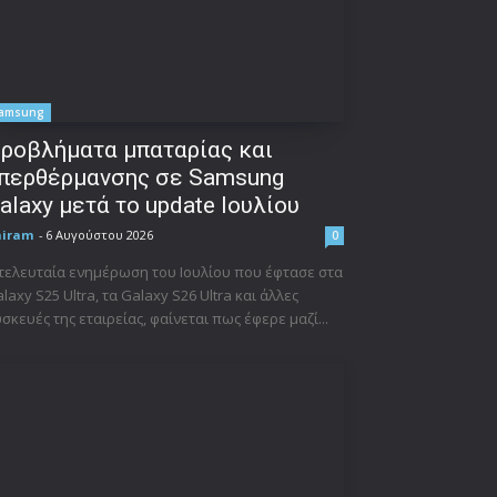
amsung
ροβλήματα μπαταρίας και
περθέρμανσης σε Samsung
alaxy μετά το update Ιουλίου
niram
-
6 Αυγούστου 2026
0
τελευταία ενημέρωση του Ιουλίου που έφτασε στα
laxy S25 Ultra, τα Galaxy S26 Ultra και άλλες
σκευές της εταιρείας, φαίνεται πως έφερε μαζί...