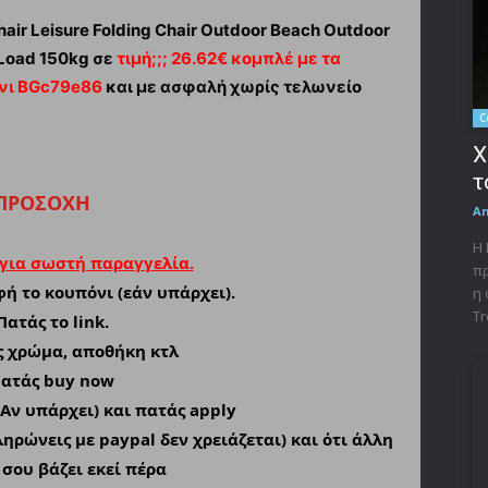
air Leisure Folding Chair Outdoor Beach Outdoor
 Load 150kg σε
τιμή;;; 26.62€ κομπλέ με τα
νι BGc79e86
και με ασφαλή χωρίς τελωνείο
C
X
τ
ΠΡΟΣΟΧΗ
A
Η 
 για σωστή παραγγελία.
πρ
ή το κουπόνι (εάν υπάρχει).
η 
Tr
Πατάς το link.
ις χρώμα, αποθήκη κτλ
Πατάς buy now
(Αν υπάρχει) και πατάς apply
ληρώνεις με paypal δεν χρειάζεται) και ότι άλλη
σου βάζει εκεί πέρα