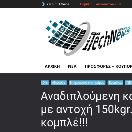
C
Πέμπτη, 6 Αυγούστου 2026
29.5
Athens
ΑΡΧΙΚΗ
ΝΕΑ
ΠΡΟΣΦΟΡΕΣ – ΚΟΥΠΟ
DIY
Αξεσουάρ
Η προσφορά της ημέρας
Κουπόνια
ΝΕ
Αναδιπλούμενη κ
με αντοχή 150kgr
κομπλέ!!!