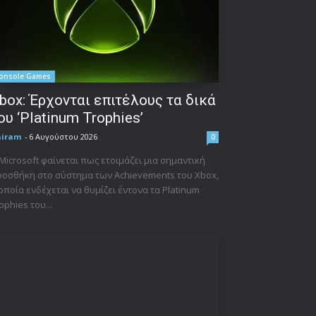
onsole Games
box: Έρχονται επιτέλους τα δικά
ου ‘Platinum Trophies’
niram
-
6 Αυγούστου 2026
0
Microsoft φαίνεται πως ετοιμάζει μια σημαντική
οσθήκη στο σύστημα των Achievements του Xbox,
οποία ενδέχεται να θυμίζει έντονα τα Platinum
ophies του...