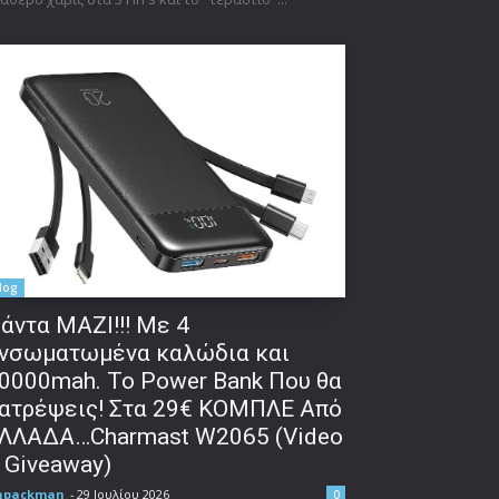
log
άντα ΜΑΖΙ!!! Με 4
νσωματωμένα καλώδια και
0000mah. Το Power Bank Που θα
ατρέψεις! Στα 29€ ΚΟΜΠΛΕ Από
ΛΛΑΔΑ…Charmast W2065 (Video
 Giveaway)
npackman
-
29 Ιουλίου 2026
0