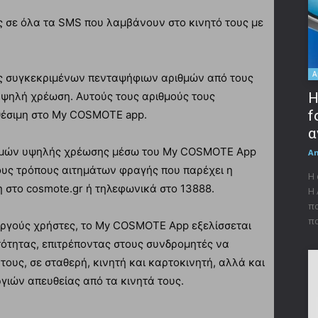
 σε όλα τα SMS που λαμβάνουν στο κινητό τους με
A
ς συγκεκριμένων πενταψήφιων αριθμών από τους
ψηλή χρέωση. Αυτούς τους αριθμούς τους
Η
f
ιαθέσιμη στο My COSMOTE app.
α
θμών υψηλής χρέωσης μέσω του My COSMOTE App
A
μους τρόπους αιτημάτων φραγής που παρέχει η
Η 
ση στο cosmote.gr ή τηλεφωνικά στο 13888.
Η 
πα
πα
εργούς χρήστες, το My COSMOTE App εξελίσσεται
τότητας, επιτρέποντας στους συνδρομητές να
 τους, σε σταθερή, κινητή και καρτοκινητή, αλλά και
γιών απευθείας από τα κινητά τους.