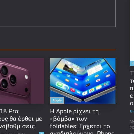
B
T
τ
π
ε
Apple
σ
18 Pro:
Η Apple ρίχνει τη
U
υς θα έρθει με
«βόμβα» των
Μο
αναβαθμίσεις
foldables: Έρχεται το
20
αναδιπλούμενο iPhone
στ