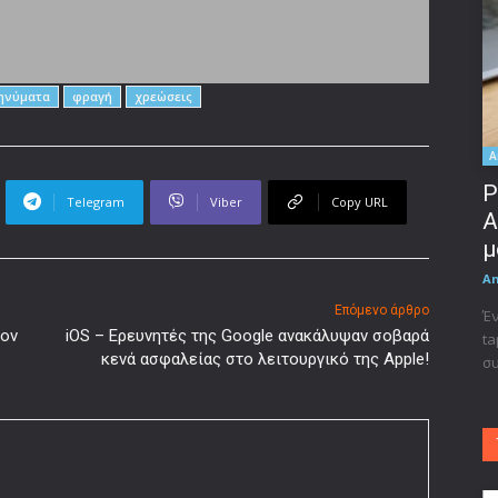
ηνύματα
φραγή
χρεώσεις
A
Ρ
Telegram
Viber
Copy URL
A
μ
A
Επόμενο άρθρο
Έν
τον
iOS – Ερευνητές της Google ανακάλυψαν σοβαρά
ta
κενά ασφαλείας στο λειτουργικό της Apple!
συ