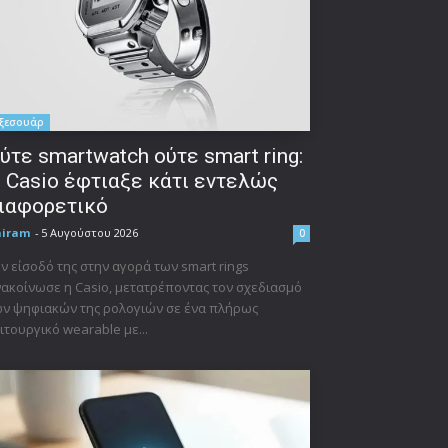
ξεσουάρ
ύτε smartwatch ούτε smart ring:
 Casio έφτιαξε κάτι εντελώς
ιαφορετικό
niram
-
5 Αυγούστου 2026
0
ν είσοδό της στην αγορά των smart rings
ακοίνωσε η Casio, μετατρέποντας τον σχεδιασμό
ν ψηφιακών της ρολογιών σε ένα πλήρως
ιτουργικό wearable με...