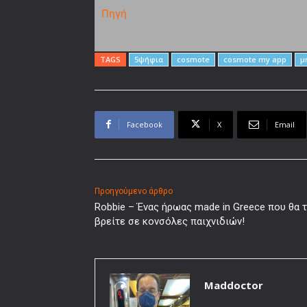
Πηγή
TAGS
5ψήφια
cosmote
cosmote my app
μ
Facebook
X
Email
Προηγούμενο άρθρο
Robbie – Ένας ήρωας made in Greece που θα 
βρείτε σε κονσόλες παιχνιδιών!
Maddoctor