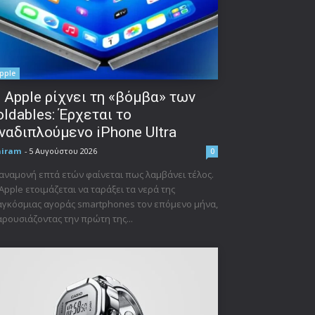
pple
 Apple ρίχνει τη «βόμβα» των
oldables: Έρχεται το
ναδιπλούμενο iPhone Ultra
niram
-
5 Αυγούστου 2026
0
αναμονή επτά ετών φαίνεται πως λαμβάνει τέλος.
Apple ετοιμάζεται να ταράξει τα νερά της
γκόσμιας αγοράς smartphones τον επόμενο μήνα,
ρουσιάζοντας την πρώτη της...