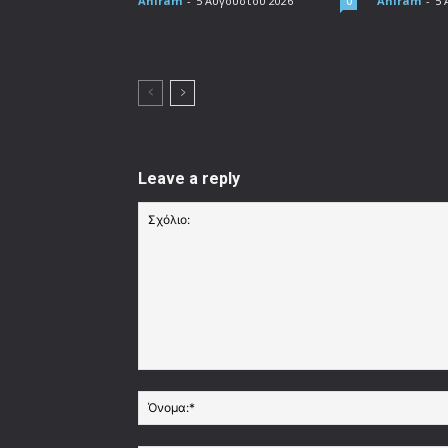
Aniram
-
5 Αυγούστου 2026
Aniram
-
5 
0
Leave a reply
Σχόλιο: