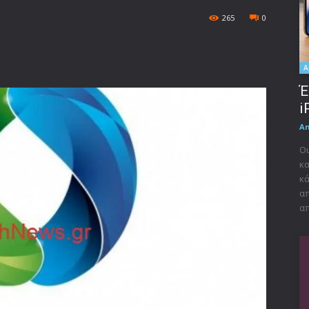
265
0
A
Έ
i
A
Οι
κα
κά
απ
απ