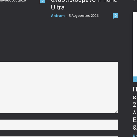
Αυγούστου 2026
0
Ultra
Aniram
-
5 Αυγούστου 2026
0
B
Π
ε
2
λ
Ε
Όνομα:*
&
U