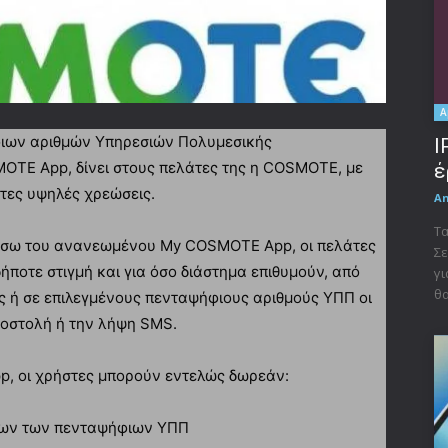
A
ιων αριθμών Υπηρεσιών Πολυμεσικής
I
TE App, δίνει στους πελάτες της η COSMOTE, με
έ
τες υψηλές χρεώσεις.
A
Τα
μέσω του ανανεωμένου My COSMOTE App, οι πελάτες
Σε
ήποτε στιγμή και για όσο διάστημα επιθυμούν, από
γι
θα
ς ή σε επιλεγμένους πενταψήφιους αριθμούς ΥΠΠ οι
ποστολή ή την λήψη SMS.
, οι χρήστες μπορούν εντελώς δωρεάν:
όλων των πενταψήφιων ΥΠΠ