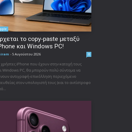
pple
ρχεται το copy-paste μεταξύ
Phone και Windows PC!
niram
-
5 Αυγούστου 2026
0
 χρήστες iPhone που έχουν στην κατοχή τους
ι Windows PC, θα μπορούν πολύ σύντομα να
νουν αντιγραφή-επικόλληση περιεχόμενο
ευθείας στον υπολογιστή τους (και το αντίστροφο
ό...