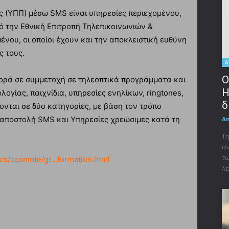
 (ΥΠΠ) μέσω SMS είναι υπηρεσίες περιεχομένου,
 την Εθνική Επιτροπή Τηλεπικοινωνιών &
νου, οι οποίοι έχουν και την αποκλειστική ευθύνη
ς τους.
Α
Ο
φορά σε συμμετοχή σε τηλεοπτικά προγράμματα και
Η
ογίας, παιχνίδια, υπηρεσίες ενηλίκων, ringtones,
δ
ονται σε δύο κατηγορίες, με βάση τον τρόπο
 αποστολή SMS και Υπηρεσίες χρεώσιμες κατά τη
A
Τη
αν
τω
/cs/cosmote/gr…formation.html
λε