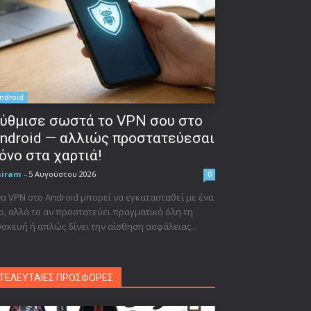
ndroid
ύθμισε σωστά το VPN σου στο
ndroid — αλλιώς προστατεύεσαι
όνο στα χαρτιά!
niram
-
5 Αυγούστου 2026
0
α VPN στο Android μπορεί να εγκατασταθεί με ένα
p, αλλά το αν προστατεύει πραγματικά όλη τη
σκευή ή απλώς δίνει την αίσθηση ασφάλειας...
ΤΕΛΕΥΤΑΙΕΣ ΠΡΟΣΦΟΡΕΣ