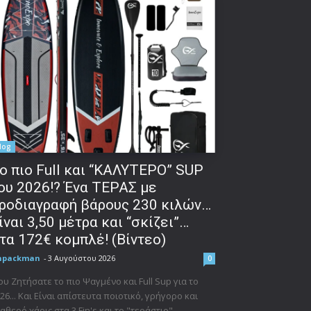
log
o πιο Full και “ΚΑΛΥΤΕΡΟ” SUP
ου 2026!? Ένα ΤΕΡΑΣ με
ροδιαγραφή βάρους 230 κιλών…
ίναι 3,50 μέτρα και “σκίζει”…
τα 172€ κομπλέ! (Βίντεο)
npackman
-
3 Αυγούστου 2026
0
υ Ζητήσατε το πιο Ψαγμένο και Full Sup για το
26... Και Είναι απίστευτα ποιοτικό, γρήγορο και
αθερό χάρις στα 3 Fin's και το "τεράστιο"...