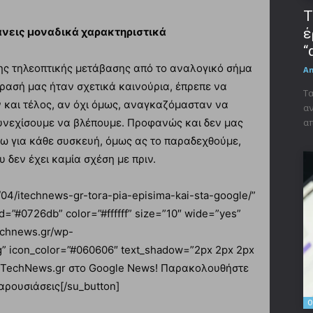
Τ
έ
άνεις μοναδικά χαρακτηριστικά
“
ης τηλεοπτικής μετάβασης από το αναλογικό σήμα
A
όρασή μας ήταν σχετικά καινούρια, έπρεπε να
Τα
και τέλος, αν όχι όμως, αναγκαζόμασταν να
αν
απ
υνεχίσουμε να βλέπουμε. Προφανώς και δεν μας
ω για κάθε συσκευή, όμως ας το παραδεχθούμε,
υ δεν έχει καμία σχέση με πριν.
0/04/itechnews-gr-tora-pia-episima-kai-sta-google/”
d=”#0726db” color=”#ffffff” size=”10″ wide=”yes”
technews.gr/wp-
g” icon_color=”#060606″ text_shadow=”2px 2px 2px
ο iTechNews.gr στο Google News! Παρακολουθήστε
αρουσιάσεις[/su_button]
O