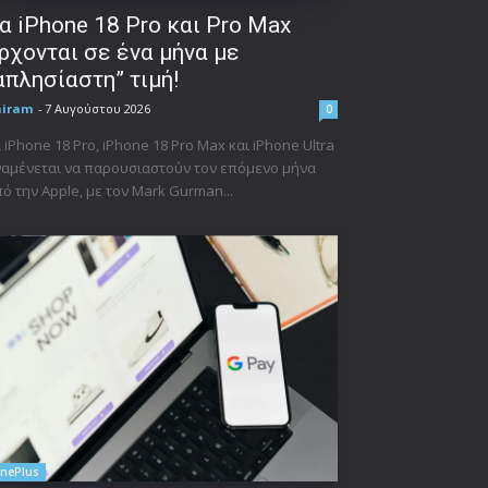
α iPhone 18 Pro και Pro Max
ρχονται σε ένα μήνα με
απλησίαστη” τιμή!
niram
-
7 Αυγούστου 2026
0
 iPhone 18 Pro, iPhone 18 Pro Max και iPhone Ultra
αμένεται να παρουσιαστούν τον επόμενο μήνα
ό την Apple, με τον Mark Gurman...
nePlus