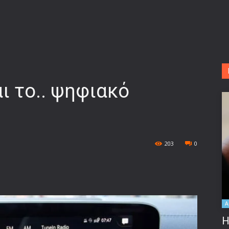
ι το.. ψηφιακό
203
0
A
Η