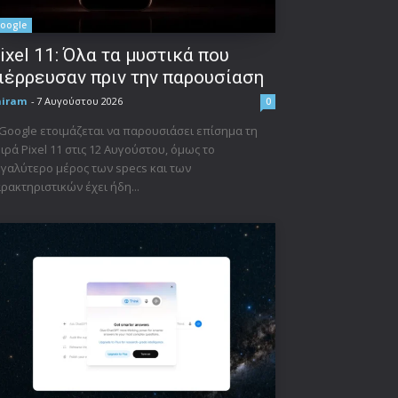
oogle
ixel 11: Όλα τα μυστικά που
ιέρρευσαν πριν την παρουσίαση
niram
-
7 Αυγούστου 2026
0
Google ετοιμάζεται να παρουσιάσει επίσημα τη
ιρά Pixel 11 στις 12 Αυγούστου, όμως το
γαλύτερο μέρος των specs και των
ρακτηριστικών έχει ήδη...