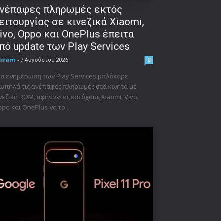
νέπαφες πληρωμές εκτός
ειτουργίας σε κινεζικά Xiaomi,
ivo, Oppo και OnePlus έπειτα
πό update των Play Services
niram
-
7 Αυγούστου 2026
0
α ενημέρωση των Play Services μπλόκαρε
ωπηλά τις ανέπαφες πληρωμές στα κινητά με
νεζική ROM, αφήνοντας κατόχους Xiaomi, Vivo,
po και OnePlus να το...