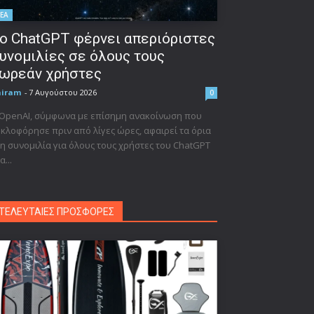
ΕΑ
ο ChatGPT φέρνει απεριόριστες
υνομιλίες σε όλους τους
ωρεάν χρήστες
niram
-
7 Αυγούστου 2026
0
 OpenAI, σύμφωνα με επίσημη ανακοίνωση που
κλοφόρησε πριν από λίγες ώρες, αφαιρεί τα όρια
η συνομιλία για όλους τους χρήστες του ChatGPT
α...
ΤΕΛΕΥΤΑΙΕΣ ΠΡΟΣΦΟΡΕΣ