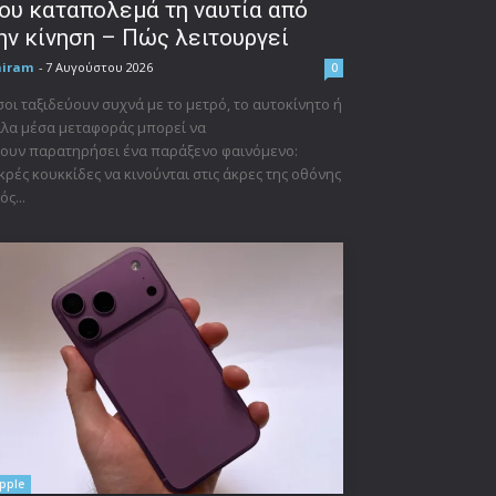
ου καταπολεμά τη ναυτία από
ην κίνηση – Πώς λειτουργεί
niram
-
7 Αυγούστου 2026
0
οι ταξιδεύουν συχνά με το μετρό, το αυτοκίνητο ή
λα μέσα μεταφοράς μπορεί να
ουν παρατηρήσει ένα παράξενο φαινόμενο:
κρές κουκκίδες να κινούνται στις άκρες της οθόνης
ός...
pple