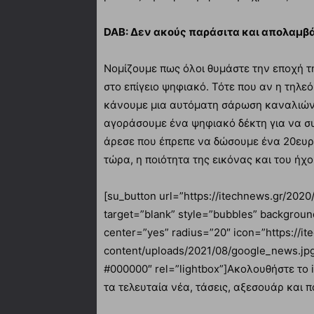
DAB: Δεν ακούς παράσιτα και απολαμβ
Νομίζουμε πως όλοι θυμάστε την εποχή τ
στο επίγειο ψηφιακό. Τότε που αν η τηλε
κάνουμε μια αυτόματη σάρωση καναλιών 
αγοράσουμε ένα ψηφιακό δέκτη για να σ
άρεσε που έπρεπε να δώσουμε ένα 20ευρ
τώρα, η ποιότητα της εικόνας και του ήχο
[su_button url=”https://itechnews.gr/202
target=”blank” style=”bubbles” backgroun
center=”yes” radius=”20″ icon=”https://i
content/uploads/2021/08/google_news.jp
#000000″ rel=”lightbox”]Ακολουθήστε τ
τα τελευταία νέα, τάσεις, αξεσουάρ και π