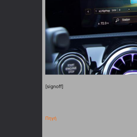
[signoff]
Πηγή