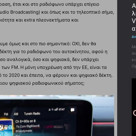
όραση, έτσι και στο ραδιόφωνο υπάρχει επίγειο
Α
udio Broadcasting) και όπως και το τηλεοπτικό σήμα,
λ
οιότητα και extra πλεονεκτήματα και
V
α
A
με όμως και στο πιο σημαντικό: OXI, δεν θα
Μι
δέκτη για το ραδιόφωνο του αυτοκίνητου, αφού η
σι
όσο αναλογικά, όσο και ψηφιακά, δεν υπάρχει
κι
Op
 των FM. Η μόνη υποχρέωση από την ΕΕ, είναι τα
 το 2020 και έπειτα, να φέρουν και ψηφιακό δέκτη.
ίγειου ψηφιακού ραδιοφωνικού σήματος;