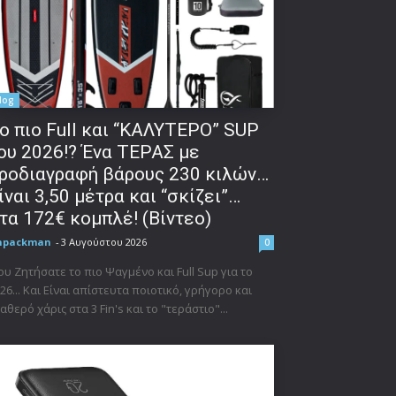
log
o πιο Full και “ΚΑΛΥΤΕΡΟ” SUP
ου 2026!? Ένα ΤΕΡΑΣ με
ροδιαγραφή βάρους 230 κιλών…
ίναι 3,50 μέτρα και “σκίζει”…
τα 172€ κομπλέ! (Βίντεο)
npackman
-
3 Αυγούστου 2026
0
υ Ζητήσατε το πιο Ψαγμένο και Full Sup για το
26... Και Είναι απίστευτα ποιοτικό, γρήγορο και
αθερό χάρις στα 3 Fin's και το "τεράστιο"...