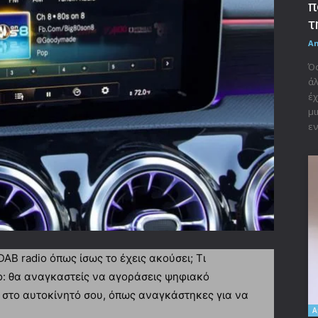
π
τ
A
Όσ
άλ
έχ
μι
εν
DAB radio όπως ίσως το έχεις ακούσει; Τι
ο: θα αναγκαστείς να αγοράσεις ψηφιακό
 στο αυτοκίνητό σου, όπως αναγκάστηκες για να
A