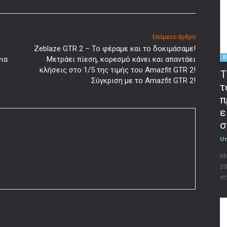
Επόμενο άρθρο
Zeblaze GTR 2 – Το φέραμε και το δοκιμάσαμε!
B
για
Μετράει πίεση, κορεσμό κάνει και απαντάει
κλήσεις στο 1/5 της τιμής του Amazfit GTR 2!
T
Σύγκριση με το Amazfit GTR 2!
τ
π
ε
σ
U
Μο
20
στ