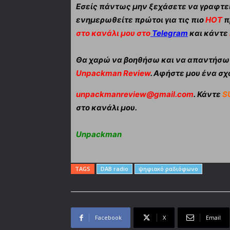
Εσείς πάντως μην ξεχάσετε να γραφτεί
ενημερωθείτε πρώτοι για τις πιο
HOT
π
στο κανάλι μου στο
Telegram
και κάντε
Θα χαρώ να βοηθήσω και να απαντήσω α
Unpackman Review
. Αφήστε μου ένα σχό
unpackmanreview@gmail.com
. Κάντε
S
στο κανάλι μου.
Unpackman
TAGS
DAB radio
ψηφιακό ραδιόφωνο
Facebook
X
Email