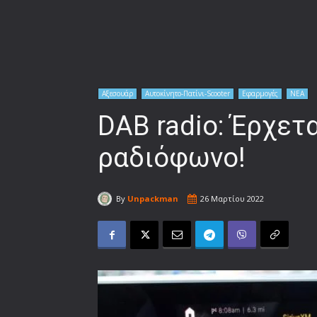
Αξεσουάρ
Αυτοκίνητο-Πατίνι-Scooter
Εφαρμογές
ΝΕΑ
DAB radio: Έρχετα
ραδιόφωνο!
By
Unpackman
26 Μαρτίου 2022