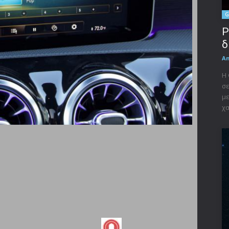
G
P
δ
A
Η 
σε
με
χα