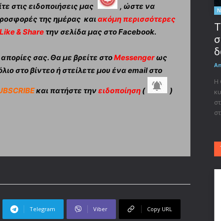
τε στις ειδοποιήσεις μας
, ώστε να
Ν
ροσφορές της ημέρας και
ακόμη περισσότερες
Τ
Like & Share
την σελίδα μας στο Facebook.
σ
δ
πορίες σας. Θα με βρείτε στο
Messenger
ως
A
λιο στο βίντεο ή στείλετε μου ένα email στο
Η
UBSCRIBE
και πατήστε την
ειδοποίηση
(
)
κυ
στ
στ
Telegram
Viber
Copy URL