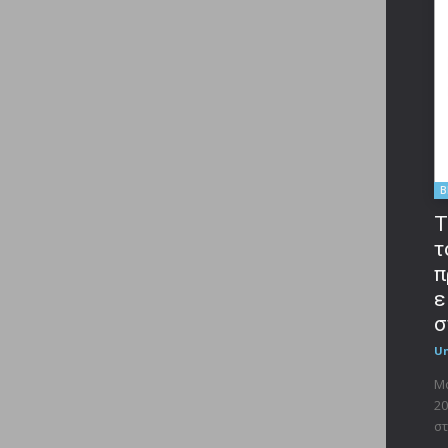
B
T
τ
π
ε
σ
U
Μο
20
στ