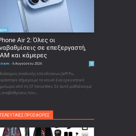
pple
Phone Air 2: Όλες οι
ναβαθμίσεις σε επεξεργαστή,
AM και κάμερες
niram
-
6 Αυγούστου 2026
0
διάσημος αναλυτής επενδύσεων Jeff Pu,
ιράστηκε σήμερα με το κοινό ένα ερευνητικό
μείωμα από τη CF Securities. Σε αυτό μαθαίνουμε
ς αναβαθμίσεις που...
ΤΕΛΕΥΤΑΙΕΣ ΠΡΟΣΦΟΡΕΣ