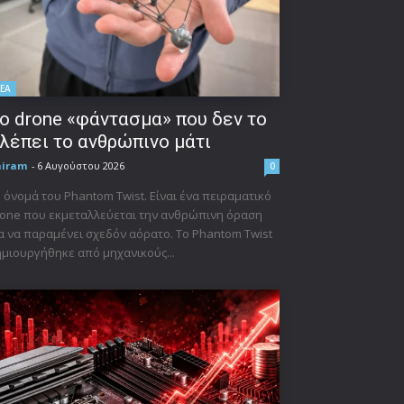
ΕΑ
ο drone «φάντασμα» που δεν το
λέπει το ανθρώπινο μάτι
niram
-
6 Αυγούστου 2026
0
 όνομά του Phantom Twist. Είναι ένα πειραματικό
one που εκμεταλλεύεται την ανθρώπινη όραση
α να παραμένει σχεδόν αόρατο. Το Phantom Twist
μιουργήθηκε από μηχανικούς...