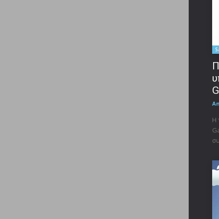
S
Π
υ
G
A
Η 
Ga
συ