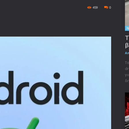
459
0
Ν
Τ
β
A
Το
dr
γι
δη