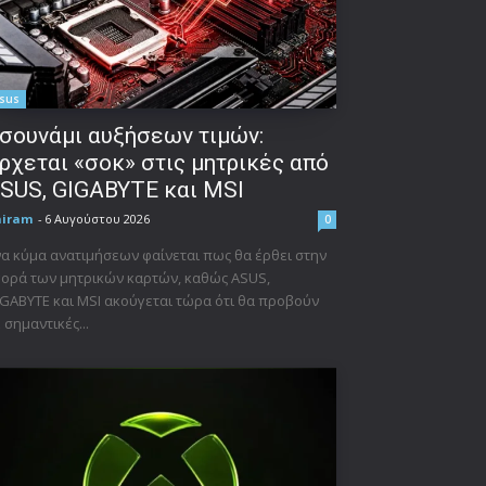
sus
σουνάμι αυξήσεων τιμών:
ρχεται «σοκ» στις μητρικές από
SUS, GIGABYTE και MSI
niram
-
6 Αυγούστου 2026
0
α κύμα ανατιμήσεων φαίνεται πως θα έρθει στην
ορά των μητρικών καρτών, καθώς ASUS,
GABYTE και MSI ακούγεται τώρα ότι θα προβούν
 σημαντικές...