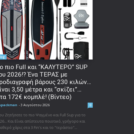
log
o πιο Full και “ΚΑΛΥΤΕΡΟ” SUP
ου 2026!? Ένα ΤΕΡΑΣ με
ροδιαγραφή βάρους 230 κιλών…
ίναι 3,50 μέτρα και “σκίζει”…
τα 172€ κομπλέ! (Βίντεο)
npackman
-
3 Αυγούστου 2026
0
υ Ζητήσατε το πιο Ψαγμένο και Full Sup για το
26... Και Είναι απίστευτα ποιοτικό, γρήγορο και
αθερό χάρις στα 3 Fin's και το "τεράστιο"...