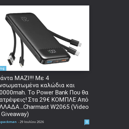
log
άντα ΜΑΖΙ!!! Με 4
νσωματωμένα καλώδια και
0000mah. Το Power Bank Που θα
ατρέψεις! Στα 29€ ΚΟΜΠΛΕ Από
ΛΛΑΔΑ…Charmast W2065 (Video
 Giveaway)
npackman
-
29 Ιουλίου 2026
0