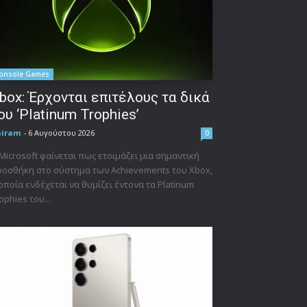
onsole Games
box: Έρχονται επιτέλους τα δικά
ου ‘Platinum Trophies’
niram
-
6 Αυγούστου 2026
0
Microsoft φαίνεται πως ετοιμάζει μια σημαντική
οσθήκη στο σύστημα των Achievements του Xbox,
οποία ενδέχεται να θυμίζει έντονα τα Platinum
ophies του...