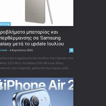
amsung
ροβλήματα μπαταρίας και
περθέρμανσης σε Samsung
alaxy μετά το update Ιουλίου
niram
-
6 Αυγούστου 2026
0
τελευταία ενημέρωση του Ιουλίου που έφτασε στα
laxy S25 Ultra, τα Galaxy S26 Ultra και άλλες
σκευές της εταιρείας, φαίνεται πως έφερε μαζί...