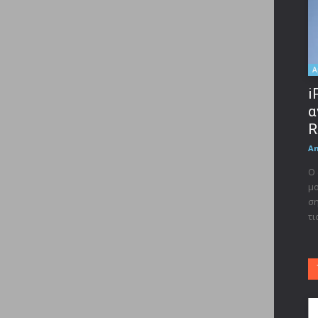
A
i
α
R
A
Ο 
μο
ση
τι