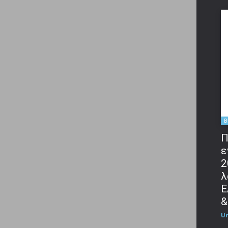
B
Π
ε
2
λ
Ε
&
U