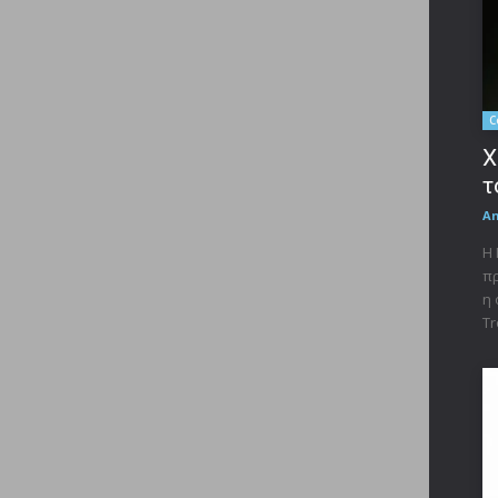
C
X
τ
A
Η 
πρ
η 
Tr