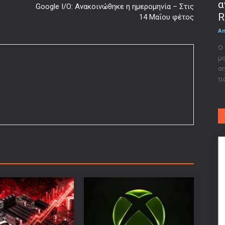
α
Google I/O: Ανακοινώθηκε η ημερομηνία – Στις
R
14 Μαΐου φέτος
A
Ο 
μο
ση
τι