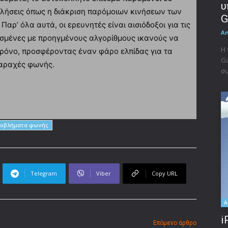
υ
λήσεις όπως η διάκριση παρόμοιων κινήσεων των
G
Παρ’ όλα αυτά, οι ερευνητές είναι αισιόδοξοι για τις
A
λισμένες με προηγμένους αλγορίθμους ικανούς να
Η 
ρόνο, προσφέροντας έναν φάρο ελπίδας για τα
Ga
ταραχές φωνής.
συ
οβλήματα φωνής
Telegram
Viber
Copy URL
A
i
Επόμενο άρθρο