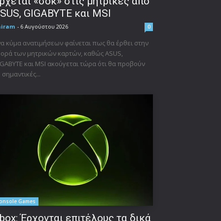
ρχεται «σοκ» στις μητρικές από
SUS, GIGABYTE και MSI
niram
-
6 Αυγούστου 2026
0
α κύμα ανατιμήσεων φαίνεται πως θα έρθει στην
ορά των μητρικών καρτών, καθώς ASUS,
GABYTE και MSI ακούγεται τώρα ότι θα προβούν
 σημαντικές...
onsole Games
box: Έρχονται επιτέλους τα δικά