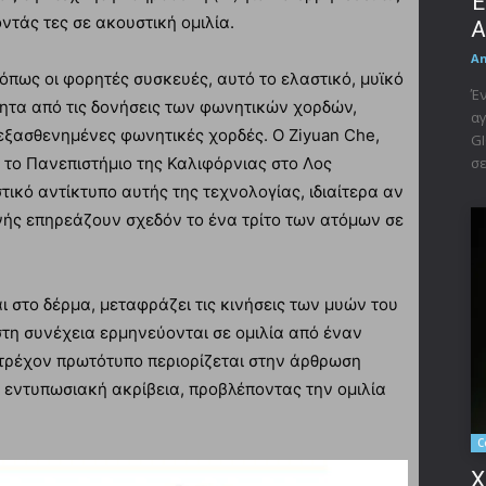
Έ
ντάς τες σε ακουστική ομιλία.
A
A
 όπως οι φορητές συσκευές, αυτό το ελαστικό, μυϊκό
Έν
ητα από τις δονήσεις των φωνητικών χορδών,
αγ
εξασθενημένες φωνητικές χορδές. Ο Ziyuan Che,
GI
σε
το Πανεπιστήμιο της Καλιφόρνιας στο Λος
τικό αντίκτυπο αυτής της τεχνολογίας, ιδιαίτερα αν
ωνής επηρεάζουν σχεδόν το ένα τρίτο των ατόμων σε
ι στο δέρμα, μεταφράζει τις κινήσεις των μυών του
στη συνέχεια ερμηνεύονται σε ομιλία από έναν
 τρέχον πρωτότυπο περιορίζεται στην άρθρωση
εντυπωσιακή ακρίβεια, προβλέποντας την ομιλία
C
X