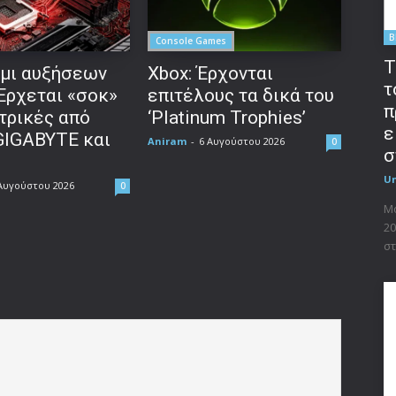
B
Console Games
T
μι αυξήσεων
Xbox: Έρχονται
τ
 Έρχεται «σοκ»
επιτέλους τα δικά του
π
τρικές από
‘Platinum Trophies’
ε
GIGABYTE και
Aniram
-
6 Αυγούστου 2026
0
σ
U
Αυγούστου 2026
0
Μο
20
στ