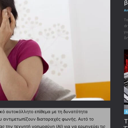
β
A
Το
dr
γι
δη
ό αυτοκόλλητο επίθεμα με τη δυνατότητα
A
υ αντιμετωπίζουν διαταραχές φωνής. Αυτό το
Τ
ας την τεχνητή νοημοσύνη (AI) για να ερμηνεύει τις