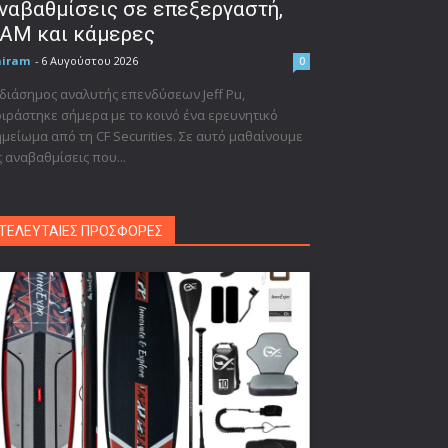
ναβαθμίσεις σε επεξεργαστή,
AM και κάμερες
niram
-
6 Αυγούστου 2026
0
διάσημος αναλυτής επενδύσεων Jeff Pu,
ιράστηκε σήμερα με το κοινό ένα ερευνητικό
μείωμα από τη CF Securities. Σε αυτό μαθαίνουμε
ς αναβαθμίσεις που...
ΤΕΛΕΥΤΑΙΕΣ ΠΡΟΣΦΟΡΕΣ