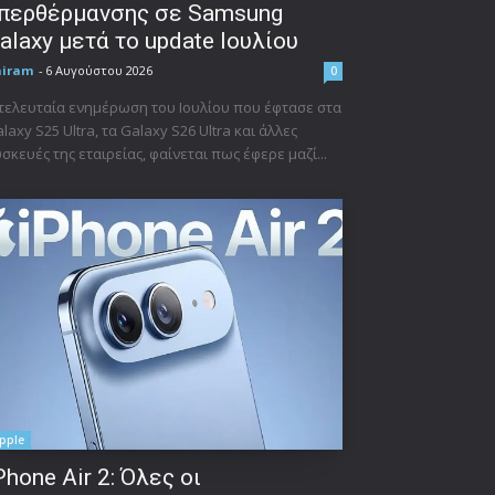
περθέρμανσης σε Samsung
alaxy μετά το update Ιουλίου
niram
-
6 Αυγούστου 2026
0
τελευταία ενημέρωση του Ιουλίου που έφτασε στα
laxy S25 Ultra, τα Galaxy S26 Ultra και άλλες
σκευές της εταιρείας, φαίνεται πως έφερε μαζί...
pple
Phone Air 2: Όλες οι