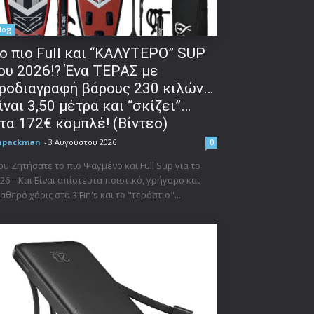
log
o πιο Full και “ΚΑΛΥΤΕΡΟ” SUP
ου 2026!? Ένα ΤΕΡΑΣ με
ροδιαγραφή βάρους 230 κιλών…
ίναι 3,50 μέτρα και “σκίζει”…
τα 172€ κομπλέ! (Βίντεο)
npackman
-
3 Αυγούστου 2026
0
υ Ζητήσατε το πιο Ψαγμένο και Full Sup για το
26... Και Είναι απίστευτα ποιοτικό, γρήγορο και
αθερό χάρις στα 3 Fin's και το "τεράστιο"...