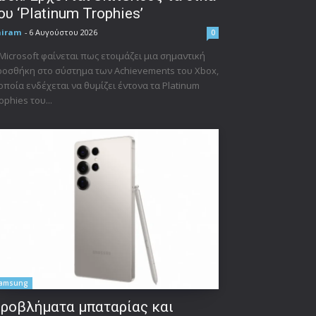
ου ‘Platinum Trophies’
niram
-
6 Αυγούστου 2026
0
Microsoft φαίνεται πως ετοιμάζει μια σημαντική
οσθήκη στο σύστημα των Achievements του Xbox,
οποία ενδέχεται να θυμίζει έντονα τα Platinum
ophies του...
amsung
ροβλήματα μπαταρίας και