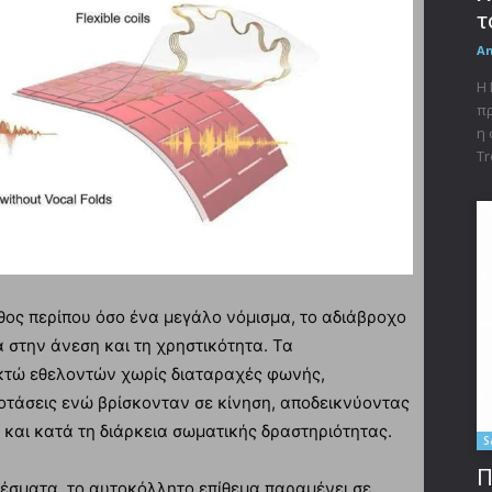
τ
A
Η 
πρ
η 
Tr
θος περίπου όσο ένα μεγάλο νόμισμα, το αδιάβροχο
 στην άνεση και τη χρηστικότητα. Τα
τώ εθελοντών χωρίς διαταραχές φωνής,
οτάσεις ενώ βρίσκονταν σε κίνηση, αποδεικνύοντας
 και κατά τη διάρκεια σωματικής δραστηριότητας.
S
Π
σματα, το αυτοκόλλητο επίθεμα παραμένει σε