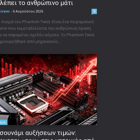
λέπει το ανθρώπινο μάτι
niram
-
6 Αυγούστου 2026
0
 όνομά του Phantom Twist. Είναι ένα πειραματικό
one που εκμεταλλεύεται την ανθρώπινη όραση
α να παραμένει σχεδόν αόρατο. Το Phantom Twist
μιουργήθηκε από μηχανικούς...
sus
σουνάμι αυξήσεων τιμών: