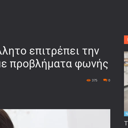
λητο επιτρέπει την
 με προβλήματα φωνής
375
0
Ν
Τ