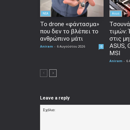
ΝΕΑ
Asus
Το drone «φάντασμα»
Τσουνά
που δεν το βλέπει το
τιμών:
ανθρώπινο μάτι
στις μη
ASUS, 
Aniram
-
6 Αυγούστου 2026
0
MSI
Aniram
-
6 
Leave a reply