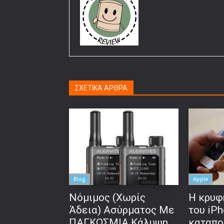
ΣΧΕΤΙΚΑ ΑΡΘΡΑ
Blog
Apple
Νόμιμος (Χωρίς
Η κρυφ
Άδεια) Ασύρματος Με
του iP
ΠΑΓΚΟΣΜΙΑ Κάλυψη
καταπο