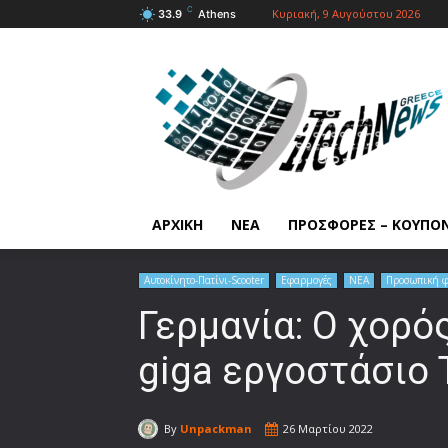
C
Κυριακή, 9 Αυγούστου 2026
33.9
Athens
ΑΡΧΙΚΗ
ΝΕΑ
ΠΡΟΣΦΟΡΕΣ – ΚΟΥΠΟ
Αυτοκίνητο-Πατίνι-Scooter
Εφαρμογές
ΝΕΑ
Προσωπική φ
Γερμανία: Ο χορό
giga εργοστάσιο T
By
Unpackman
26 Μαρτίου 2022