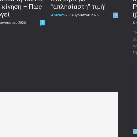
ν κίνηση – Πώς
“απλησίαστη” τιμή!
P
ργεί
(
Aniram
-
7 Αυγούστου 2026
0
Αυγούστου 2026
U
0
Εί
δί
όλ
τη
B