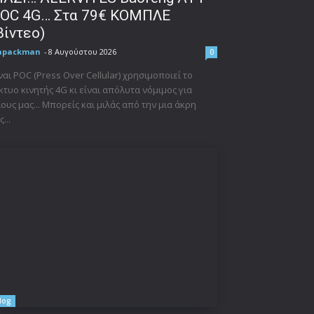
OC 4G… Στα 79€ ΚΟΜΠΛΕ
βίντεο)
npackman
-
8 Αυγούστου 2026
0
ναι POC (Press Over Cellular) χρησιμοποιεί το
κτυο κινητής 4G κι είναι απόλυτα νόμιμος για
ους μας... Μπορείς και μιλάς από την μια άκρη
ς...
log