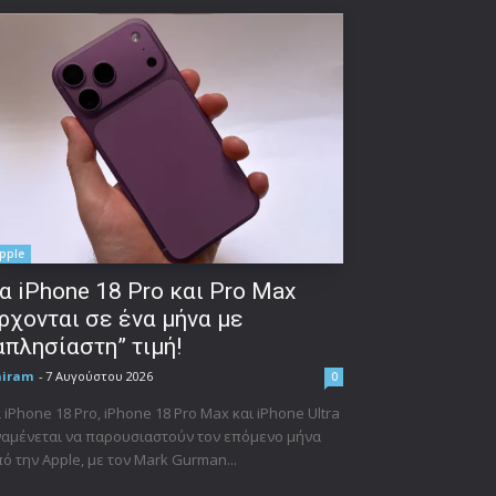
pple
α iPhone 18 Pro και Pro Max
ρχονται σε ένα μήνα με
απλησίαστη” τιμή!
niram
-
7 Αυγούστου 2026
0
 iPhone 18 Pro, iPhone 18 Pro Max και iPhone Ultra
αμένεται να παρουσιαστούν τον επόμενο μήνα
ό την Apple, με τον Mark Gurman...