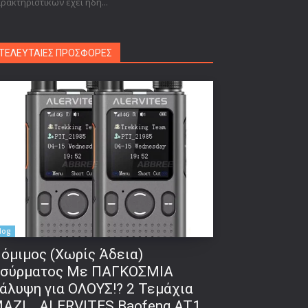
ρακτηριστικών έχει ήδη...
ΤΕΛΕΥΤΑΙΕΣ ΠΡΟΣΦΟΡΕΣ
log
όμιμος (Χωρίς Άδεια)
σύρματος Με ΠΑΓΚΟΣΜΙΑ
άλυψη για ΟΛΟΥΣ!? 2 Τεμάχια
ΑΖΙ… ALERVITES Baofeng AT1