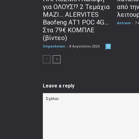
για ΟΛΟΥΣ!? 2 Τεμάχια
από τη
ΜΑΖΙ… ALERVITES
λειτου
Baofeng AT1 POC 4G…
Aniram
-
7 
Στα 79€ ΚΟΜΠΛΕ
(βίντεο)
Unpackman
-
8 Αυγούστου 2026
0
Leave a reply