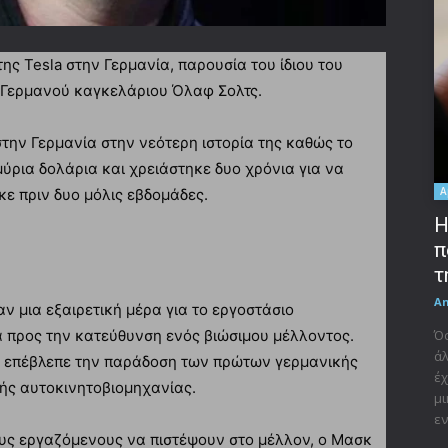
της Tesla στην Γερμανία, παρουσία του ίδιου του
υ Γερμανού καγκελάριου Όλαφ Σολτς.
την Γερμανία στην νεότερη ιστορία της καθώς το
μύρια δολάρια και χρειάστηκε δυο χρόνια για να
A
κε πριν δυο μόλις εβδομάδες.
Η
π
τ
A
ν μια εξαιρετική μέρα για το εργοστάσιο
α προς την κατεύθυνση ενός βιώσιμου μέλλοντος.
Όσ
άλ
ς επέβλεπε την παράδοση των πρώτων γερμανικής
έχ
ής αυτοκινητοβιομηχανίας.
μι
εν
υς εργαζόμενους να πιστέψουν στο μέλλον, ο Μασκ