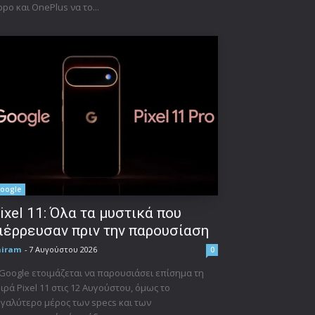
po και OnePlus να το...
oogle
ixel 11: Όλα τα μυστικά που
ιέρρευσαν πριν την παρουσίαση
niram
-
7 Αυγούστου 2026
0
Google ετοιμάζεται να παρουσιάσει επίσημα τη
ιρά Pixel 11 στις 12 Αυγούστου, όμως το
γαλύτερο μέρος των specs και των