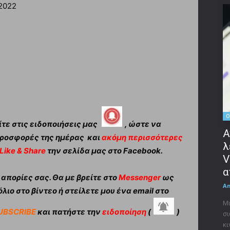
 2022
O
τε στις ειδοποιήσεις μας
, ώστε να
Α
ροσφορές της ημέρας και
ακόμη περισσότερες
λ
Like & Share
την σελίδα μας στο Facebook.
V
α
πορίες σας. Θα με βρείτε στο
Messenger
ως
A
λιο στο βίντεο ή στείλετε μου ένα email στο
Μι
UBSCRIBE
και πατήστε την
ειδοποίηση
(
)
σι
κι