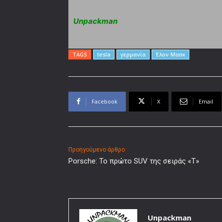
Unpackman
TAGS
tesla
γερμανία
Έλον Μασκ
Facebook
X
Email
Προηγούμενο άρθρο
Porsche: Το πρώτο SUV της σειράς «Τ»
Unpackman