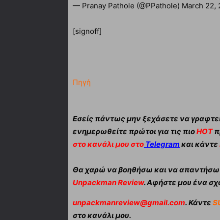
— Pranay Pathole (@PPathole) March 22,
[signoff]
Πηγή
Εσείς πάντως μην ξεχάσετε να γραφτεί
ενημερωθείτε πρώτοι για τις πιο
HOT
π
στο κανάλι μου στο
Telegram
και κάντε
Θα χαρώ να βοηθήσω και να απαντήσω α
Unpackman Review
. Αφήστε μου ένα σχό
unpackmanreview@gmail.com
. Κάντε
S
στο κανάλι μου.