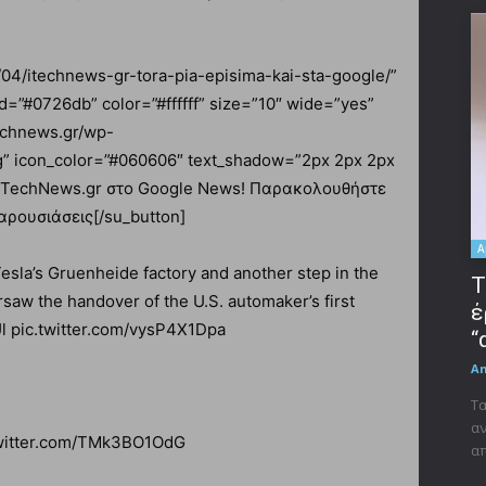
0/04/itechnews-gr-tora-pia-episima-kai-sta-google/”
d=”#0726db” color=”#ffffff” size=”10″ wide=”yes”
technews.gr/wp-
g” icon_color=”#060606″ text_shadow=”2px 2px 2px
ο iTechNews.gr στο Google News! Παρακολουθήστε
αρουσιάσεις[/su_button]
A
 Tesla’s Gruenheide factory and another step in the
Τ
rsaw the handover of the U.S. automaker’s first
έ
l pic.twitter.com/vysP4X1Dpa
“
A
Τα
αν
witter.com/TMk3BO1OdG
απ