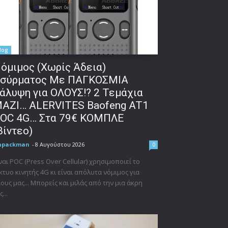
log
όμιμος (Χωρίς Άδεια)
σύρματος Με ΠΑΓΚΟΣΜΙΑ
άλυψη για ΟΛΟΥΣ!? 2 Τεμάχια
ΑΖΙ… ALERVITES Baofeng AT1
OC 4G… Στα 79€ ΚΟΜΠΛΕ
βίντεο)
npackman
-
8 Αυγούστου 2026
0
ναι POC (Press Over Cellular) χρησιμοποιεί το
κτυο κινητής 4G κι είναι απόλυτα νόμιμος για
ους μας... Μπορείς και μιλάς από την μια άκρη
ς...