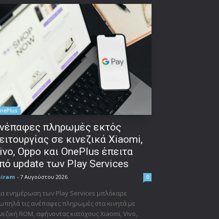
nePlus
νέπαφες πληρωμές εκτός
ειτουργίας σε κινεζικά Xiaomi,
ivo, Oppo και OnePlus έπειτα
πό update των Play Services
niram
-
7 Αυγούστου 2026
0
α ενημέρωση των Play Services μπλόκαρε
ωπηλά τις ανέπαφες πληρωμές στα κινητά με
νεζική ROM, αφήνοντας κατόχους Xiaomi, Vivo,