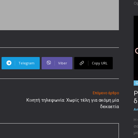
Op
Telegram
Viber
Copy URL
G
P
Επόμενο άρθρο
Κινητή τηλεφωνία: Χωρίς τέλη για ακόμη μία
δ
δεκαετία
A
Η 
σε
με