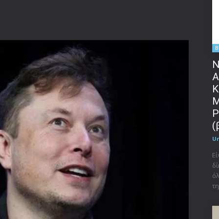
B
Ν
Α
Κ
Μ
P
(
U
Εί
δί
όλ
τη