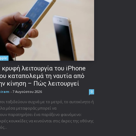
pple
 κρυφή λειτουργία του iPhone
ου καταπολεμά τη ναυτία από
ην κίνηση – Πώς λειτουργεί
niram
-
7 Αυγούστου 2026
0
οι ταξιδεύουν συχνά με το μετρό, το αυτοκίνητο ή
λα μέσα μεταφοράς μπορεί να
ουν παρατηρήσει ένα παράξενο φαινόμενο:
κρές κουκκίδες να κινούνται στις άκρες της οθόνης
ός...