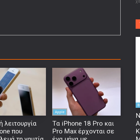
χα
B
Apple
Ν
ή λειτουργία
Τα iPhone 18 Pro και
Α
hone που
Pro Max έρχονται σε
Κ
λεμά τη ναυτία
ένα μήνα με
Μ