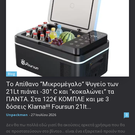
Blog
Το Απίθανο “Μικρομέγαλο” Ψυγείο των
21Lt πιάνει -30° C και “κοκαλώνει” τα
ΠΑΝΤΑ. Στα 122€ ΚΟΜΠΛΕ και με 3
δόσεις Klarna!!! Foursun 21lt...
Unpackman
-
27 Ιουλίου 2026
0
Δεν θα πω πολλά εδώ γιατί θα ακούσεις αρκετά χρήσιμα που θα
σε προστατεύσουν στο βίντεο... είναι ένα εξαιρετικό προϊόν που