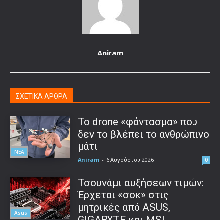
Aniram
ΣΧΕΤΙΚΑ ΑΡΘΡΑ
Το drone «φάντασμα» που
δεν το βλέπει το ανθρώπινο
μάτι
ΝΕΑ
Aniram
-
6 Αυγούστου 2026
0
Τσουνάμι αυξήσεων τιμών:
Έρχεται «σοκ» στις
μητρικές από ASUS,
Asus
GIGABYTE και MSI