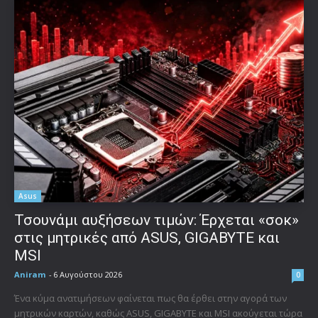
Asus
Τσουνάμι αυξήσεων τιμών: Έρχεται «σοκ»
στις μητρικές από ASUS, GIGABYTE και
MSI
Aniram
-
6 Αυγούστου 2026
0
Ένα κύμα ανατιμήσεων φαίνεται πως θα έρθει στην αγορά των
μητρικών καρτών, καθώς ASUS, GIGABYTE και MSI ακούγεται τώρα