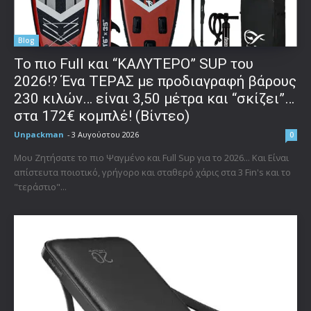
Blog
To πιο Full και “ΚΑΛΥΤΕΡΟ” SUP του
2026!? Ένα ΤΕΡΑΣ με προδιαγραφή βάρους
230 κιλών… είναι 3,50 μέτρα και “σκίζει”…
στα 172€ κομπλέ! (Βίντεο)
Unpackman
-
3 Αυγούστου 2026
0
Μου Ζητήσατε το πιο Ψαγμένο και Full Sup για το 2026... Και Είναι
απίστευτα ποιοτικό, γρήγορο και σταθερό χάρις στα 3 Fin's και το
"τεράστιο"...