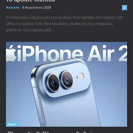
Aniram
-
6 Αυγούστου 2026
0
Η τελευταία ενημέρωση του Ιουλίου που έφτασε στα Galaxy S25
Ultra, τα Galaxy S26 Ultra και άλλες συσκευές της εταιρείας,
φαίνεται πως έφερε μαζί...
Apple