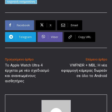
τεχνητή νοημοσύνη
Facebook
X
Email
Telegram
Viber
Copy URL
Προηγούμενο άρθρο
Επόμενο άρθρο
Το Apple Watch Ultra 4
VWFNDR + MBL: Η νέα
έρχεται με νέο σχεδιασμό
εφαρμογή κάμερας δωρεάν
και ανανεωμένους
σε όλο το Android
αισθητήρες