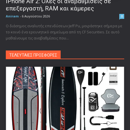
iPhone Air 2: Όλες οι αναβαθμίσεις σε
επεξεργαστή, RAM και κάμερες
Aniram
-
6 Αυγούστου 2026
0
Ο διάσημος αναλυτής επενδύσεων Jeff Pu, μοιράστηκε σήμερα με
το κοινό ένα ερευνητικό σημείωμα από τη CF Securities. Σε αυτό
μαθαίνουμε τις αναβαθμίσεις που...
ΤΕΛΕΥΤΑΙΕΣ ΠΡΟΣΦΟΡΕΣ