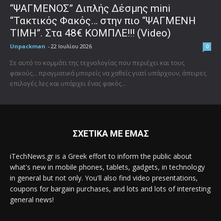
“ΨΑΓΜΕΝΟΣ” Διπλής Δέσμης mini
“Τακτικός Φακός… στην πιο “ΨΑΓΜΕΝΗ
ΤΙΜΗ”. Στα 48€ ΚΟΜΠΛΕ!!! (Video)
Unpackman
-
22 Ιουλίου 2026
0
Σε αυτό το κομμάτι της τεχνολογίας που περιέχει και τους
φακούς... πραγματικά μπορείς να χαθείς γιατί υπάρχουν, άπειρες
επιλογές λες και υπάρχει ένας φακός...
ΣΧΕΤΙΚΑ ΜΕ ΕΜΑΣ
iTechNews.gr is a Greek effort to inform the public about
what's new in mobile phones, tablets, gadgets, in technology
in general but not only. You'll also find video presentations,
coupons for bargain purchases, and lots and lots of interesting
general news!