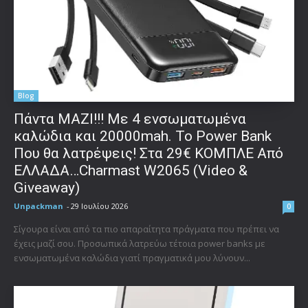
Blog
Πάντα ΜΑΖΙ!!! Με 4 ενσωματωμένα
καλώδια και 20000mah. Το Power Bank
Που θα λατρέψεις! Στα 29€ ΚΟΜΠΛΕ Από
ΕΛΛΑΔΑ…Charmast W2065 (Video &
Giveaway)
Unpackman
-
29 Ιουλίου 2026
0
Σίγουρα είναι από τα πιο απαραίτητα πράγματα που πρέπει να
έχεις μαζί σου. Προσωπικά λατρεύω τέτοια power banks με
ενσωματωμένα καλώδια γιατί πραγματικά μου λύνουν...