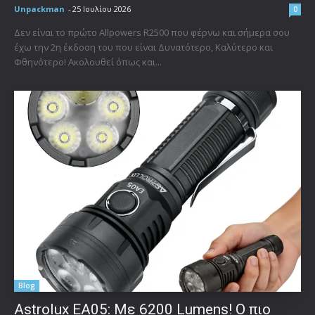
Unpackman
-
25 Ιουλίου 2026
0
Δεν είναι το πρώτο Allpowers R2500 που φέρνω και σήμερα σου
έχω την 2η έκδοση του που είναι Δυνατότερο, Καλύτερο και
Φθηνότερο! Ακολουθεί όπως και...
Blog
Astrolux ΕΑ05: Με 6200 Lumens! Ο πιο