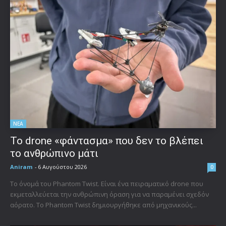
ΝΕΑ
Το drone «φάντασμα» που δεν το βλέπει
το ανθρώπινο μάτι
Aniram
-
6 Αυγούστου 2026
0
Το όνομά του Phantom Twist. Είναι ένα πειραματικό drone που
εκμεταλλεύεται την ανθρώπινη όραση για να παραμένει σχεδόν
αόρατο. Το Phantom Twist δημιουργήθηκε από μηχανικούς...