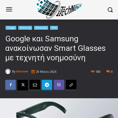
Google
Samsung
Αξεσουάρ
ΝΕΑ
Google και Samsung
ανακοίνωσαν Smart Glasses
με τεχνητή νοημοσύνη
By
Aniram
20 Μαΐου 2026
500
0