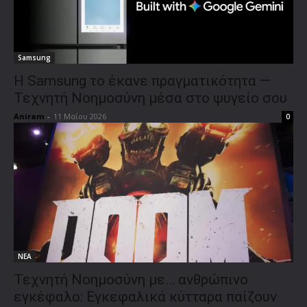
Samsung
Η Samsung το έκανε πραγματικότητα —
Τεχνητή Νοημοσύνη μέσα στο ψυγείο σου
Aniram
-
11 Μαΐου 2026
0
ΝΕΑ
Τεχνητή Νοημοσύνη με… ανθρώπινο
εγκέφαλο: Εγκεφαλικά κύτταρα παίζουν