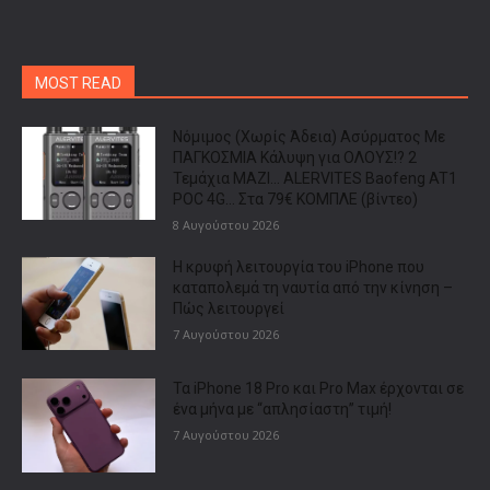
MOST READ
Νόμιμος (Χωρίς Άδεια) Ασύρματος Με
ΠΑΓΚΟΣΜΙΑ Κάλυψη για ΟΛΟΥΣ!? 2
Τεμάχια ΜΑΖΙ… ALERVITES Baofeng AT1
POC 4G… Στα 79€ ΚΟΜΠΛΕ (βίντεο)
8 Αυγούστου 2026
Η κρυφή λειτουργία του iPhone που
καταπολεμά τη ναυτία από την κίνηση –
Πώς λειτουργεί
7 Αυγούστου 2026
Τα iPhone 18 Pro και Pro Max έρχονται σε
ένα μήνα με “απλησίαστη” τιμή!
7 Αυγούστου 2026