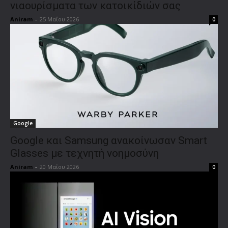
νιαουρίσματα των κατοικίδιών σας
Aniram
-
25 Μαΐου 2026
0
Google
Google και Samsung ανακοίνωσαν Smart
Glasses με τεχνητή νοημοσύνη
Aniram
-
20 Μαΐου 2026
0