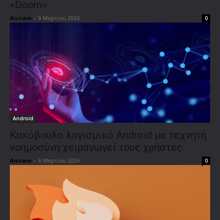
«Doom»
Aniram
-
9 Μαρτίου 2026
0
Android
Κακόβουλο λογισμικό Android με τεχνητή
νοημοσύνη χειραγωγεί τους χρήστες
Aniram
-
6 Μαρτίου 2026
0