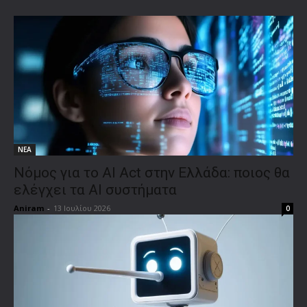
ΝΕΑ
Νόμος για το AI Act στην Ελλάδα: ποιος θα
ελέγχει τα AI συστήματα
Aniram
-
13 Ιουλίου 2026
0