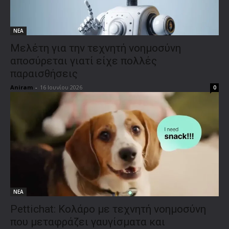
ΝΕΑ
Μελέτη για την τεχνητή νοημοσύνη
αποσύρεται γιατί είχε πολλές
παραισθήσεις
Aniram
-
16 Ιουνίου 2026
0
ΝΕΑ
Pettichat: Κολάρο με τεχνητή νοημοσύνη
που μεταφράζει γαυγίσματα και