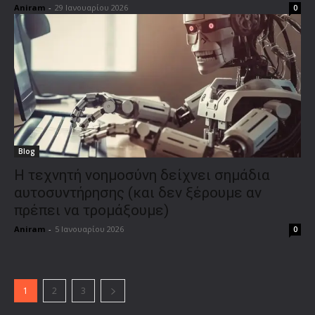
Aniram
-
29 Ιανουαρίου 2026
0
Blog
Η τεχνητή νοημοσύνη δείχνει σημάδια
αυτοσυντήρησης (και δεν ξέρουμε αν
πρέπει να τρομάξουμε)
Aniram
-
5 Ιανουαρίου 2026
0
1
2
3