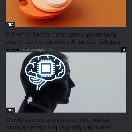
ΝΕΑ
Ο Firefox θα επιτρέπει απενεργοποίηση
όλων των λειτουργιών AI με μία ρύθμιση
Aniram
-
5 Φεβρουαρίου 2026
0
ΝΕΑ
Ο ανθρώπινος εγκέφαλος λειτουργεί
όπως η προηγμένη τεχνητή νοημοσύνη