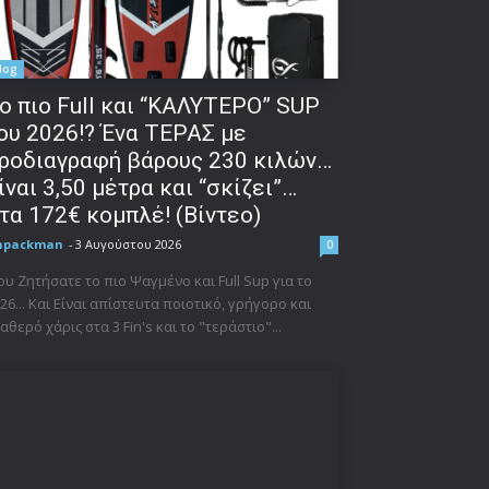
log
o πιο Full και “ΚΑΛΥΤΕΡΟ” SUP
ου 2026!? Ένα ΤΕΡΑΣ με
ροδιαγραφή βάρους 230 κιλών…
ίναι 3,50 μέτρα και “σκίζει”…
τα 172€ κομπλέ! (Βίντεο)
npackman
-
3 Αυγούστου 2026
0
υ Ζητήσατε το πιο Ψαγμένο και Full Sup για το
26... Και Είναι απίστευτα ποιοτικό, γρήγορο και
αθερό χάρις στα 3 Fin's και το "τεράστιο"...