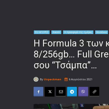
EU ΑΓΟΡΕΣ
Xiaomi
Η προσφορά της ημέρας
Κουπόνια
H Formula 3 των 
8/256gb… Full Gre
σου “Τσάμπα”…
By
Unpackman
6 Αυγούστου 2021