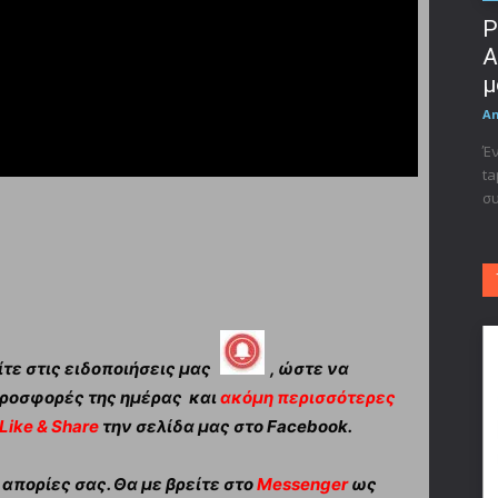
Ρ
A
μ
A
Έν
ta
συ
τε στις ειδοποιήσεις μας
, ώστε να
ροσφορές της ημέρας και
ακόμη περισσότερες
Like & Share
την σελίδα μας στο Facebook.
πορίες σας. Θα με βρείτε στο
Messenger
ως