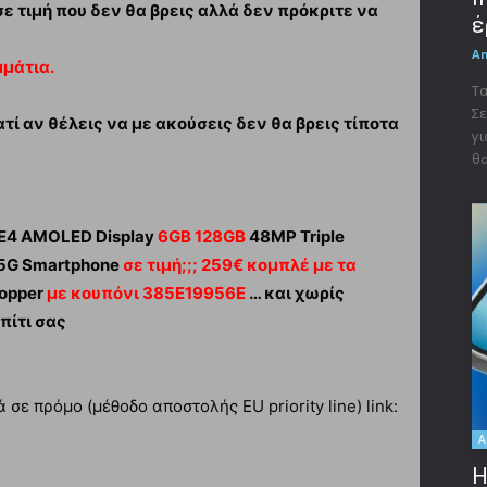
ε τιμή που δεν θα βρεις αλλά δεν πρόκριτε να
έ
A
μάτια.
Τα
Σε
ατί αν θέλεις να με ακούσεις δεν θα βρεις τίποτα
γι
θα
z E4 AMOLED Display
6GB 128GB
48MP Triple
5G Smartphone
σε τιμή;;; 259€ κομπλέ με τα
hopper
με κουπόνι 385E19956E
… και χωρίς
πίτι σας
ε πρόμο (μέθοδο αποστολής EU priority line) link:
A
Η