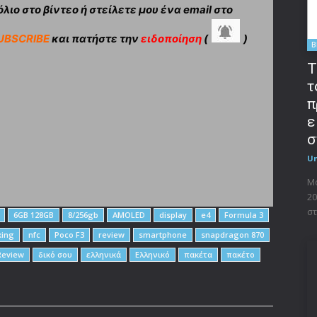
λιο στο βίντεο ή στείλετε μου ένα email στο
UBSCRIBE
και πατήστε την
ειδοποίηση
(
)
B
T
τ
π
ε
σ
U
Μο
20
στ
6GB 128GB
8/256gb
AMOLED
display
e4
Formula 3
xing
nfc
Poco F3
review
smartphone
snapdragon 870
Review
δικό σου
ελληνικά
Ελληνικό
πακέτα
πακέτο