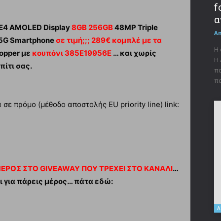
f
α
z E4 AMOLED Display
8GB 256GB
48MP Triple
A
5G Smartphone
σε τιμή;;; 289€ κομπλέ με τα
Η 
opper με
κουπόνι 385E19956E
… και χωρίς
Η 
πίτι σας.
πα
πα
ε πρόμο (μέθοδο αποστολής EU priority line) link:
ΜΕΡΟΣ ΣΤΟ GIVEAWAY ΠΟΥ ΤΡΕΧΕΙ ΣΤΟ ΚΑΝΑΛΙ
…
ι για πάρεις μέρος… πάτα εδώ:
Α