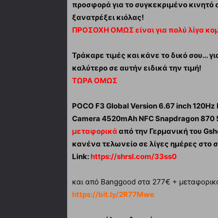
προσφορά για το συγκεκριμένο κινητό σ
ξανατρέξει κιόλας!
ΠΡΟΣΟΧΗ ΟΜΩΣ είναι για πολύ λίγα κομ
Τράκαρε τιμές και κάνε το δικό σου… γι
καλύτερο σε αυτήν ειδικά την τιμή!
ΤΩΡΑ ΟΜΩΣ
POCO F3 Global Version 6.67 inch 120H
Camera 4520mAh NFC Snapdragon 870 
μεταφορικά
από την Γερμανική του Gs
κανένα τελωνείο σε λίγες ημέρες στο σ
Link:
https://shrsl.com/33ss0
και από Banggood στα 277€ + μεταφορικά σ
https://bit.ly/2R77Mwe