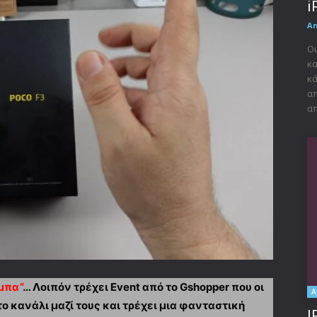
i
A
Οι
κα
κά
απ
απ
μπα”
… Λοιπόν τρέχει Event από το Gshopper που οι
A
ο κανάλι μαζί τους και τρέχει μια φανταστική
I