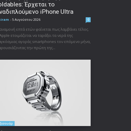
oldables: Έρχεται το
ναδιπλούμενο iPhone Ultra
niram
-
5 Αυγούστου 2026
0
αναμονή επτά ετών φαίνεται πως λαμβάνει τέλος.
Apple ετοιμάζεται να ταράξει τα νερά της
γκόσμιας αγοράς smartphones τον επόμενο μήνα,
ρουσιάζοντας την πρώτη της...
ξεσουάρ