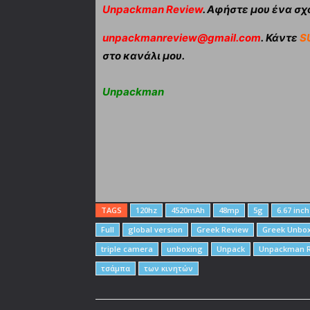
Unpackman Review
. Αφήστε μου ένα σχό
unpackmanreview@gmail.com
. Κάντε
S
στο κανάλι μου.
Unpackman
TAGS
120hz
4520mAh
48mp
5g
6.67 inch
Full
global version
Greek Review
Greek Unbo
triple camera
unboxing
Unpack
Unpackman 
τσάμπα
των κινητών