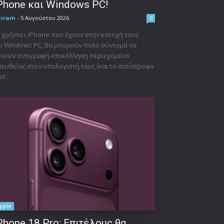
Phone και Windows PC!
niram
-
5 Αυγούστου 2026
0
 χρήστες iPhone που έχουν στην κατοχή τους
ι Windows PC, θα μπορούν πολύ σύντομα να
νουν αντιγραφή-επικόλληση περιεχόμενο
ευθείας στον υπολογιστή τους (και το αντίστροφο
ό...
pple
Phone 18 Pro: Επιτέλους θα