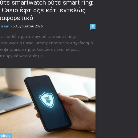
ύτε smartwatch ούτε smart ring:
 Casio έφτιαξε κάτι εντελώς
ιαφορετικό
niram
-
5 Αυγούστου 2026
0
ν είσοδό της στην αγορά των smart rings
ακοίνωσε η Casio, μετατρέποντας τον σχεδιασμό
ν ψηφιακών της ρολογιών σε ένα πλήρως
ιτουργικό wearable με...
ndroid