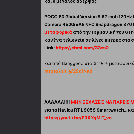
και ο μεγάλος αδερφός
POCO F3 Global Version 6.67 inch 120H
Camera 4520mAh NFC Snapdragon 870 
μεταφορικά
από την Γερμανική του Gsh
κανένα τελωνείο σε λίγες ημέρες στο σ
Link:
https://shrsl.com/33ss0
και από Banggood στα 311€ + μεταφορικά σ
https://bit.ly/2Sc1Nad
ΑΑΑΑΑΑ!!!!
ΜΗΝ ΞΕΧΑΣΕΙΣ ΝΑ ΠΑΡΕΙΣ 
για το Haylou RT LS05S Smartwatch… κα
https://youtu.be/F3XYgMlT_vo