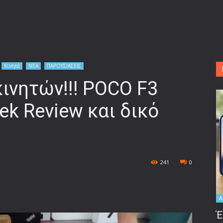
Κινητά
ΝΕΑ
ΠΑΡΟΥΣΙΑΣΕΙΣ
κινητών!!! POCO F3
ek Review και δικό
241
0
A
Έ