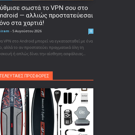
ύθμισε σωστά το VPN σου στο
ndroid — αλλιώς προστατεύεσαι
όνο στα χαρτιά!
niram
-
5 Αυγούστου 2026
0
α VPN στο Android μπορεί να εγκατασταθεί με ένα
p, αλλά το αν προστατεύει πραγματικά όλη τη
σκευή ή απλώς δίνει την αίσθηση ασφάλειας...
ΤΕΛΕΥΤΑΙΕΣ ΠΡΟΣΦΟΡΕΣ