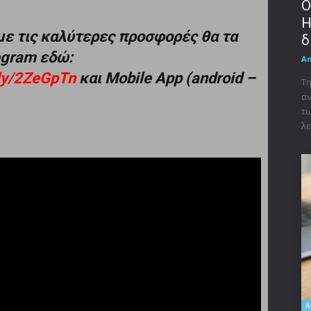
Ο
Η
με τις καλύτερες προσφορές θα τα
δ
legram εδώ:
A
t.ly/2ZeGpTn
και Mobile App (android –
Τη
αν
τω
λε
A