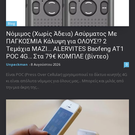
Blog
Νόμιμος (Χωρίς Άδεια) Ασύρματος Με
ΠΑΓΚΟΣΜΙΑ Κάλυψη για ΟΛΟΥΣ!? 2
Τεμάχια ΜΑΖΙ… ALERVITES Baofeng AT1
POC 4G… Στα 79€ ΚΟΜΠΛΕ (βίντεο)
Unpackman
-
8 Αυγούστου 2026
0
Είναι POC (Press Over Cellular) χρησιμοποιεί το δίκτυο κινητής 4G
κι είναι απόλυτα νόμιμος για όλους μας... Μπορείς και μιλάς από
την μια άκρη της...