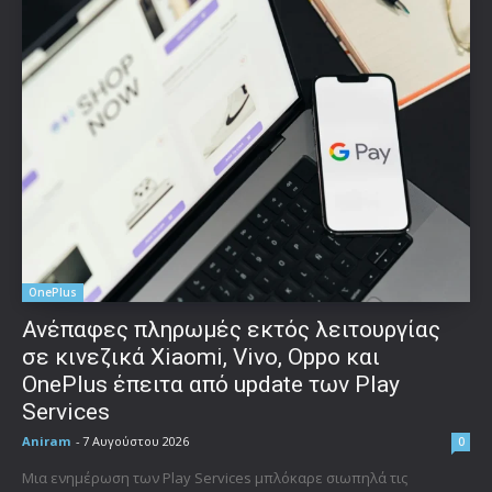
OnePlus
Ανέπαφες πληρωμές εκτός λειτουργίας
σε κινεζικά Xiaomi, Vivo, Oppo και
OnePlus έπειτα από update των Play
Services
Aniram
-
7 Αυγούστου 2026
0
Μια ενημέρωση των Play Services μπλόκαρε σιωπηλά τις