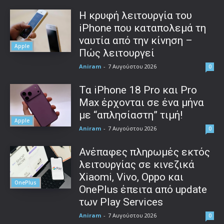
Η κρυφή λειτουργία του
iPhone που καταπολεμά τη
ναυτία από την κίνηση –
Apple
Πώς λειτουργεί
Aniram
-
7 Αυγούστου 2026
0
Τα iPhone 18 Pro και Pro
Max έρχονται σε ένα μήνα
με “απλησίαστη” τιμή!
Apple
Aniram
-
7 Αυγούστου 2026
0
Ανέπαφες πληρωμές εκτός
λειτουργίας σε κινεζικά
Xiaomi, Vivo, Oppo και
OnePlus
OnePlus έπειτα από update
των Play Services
Aniram
-
7 Αυγούστου 2026
0