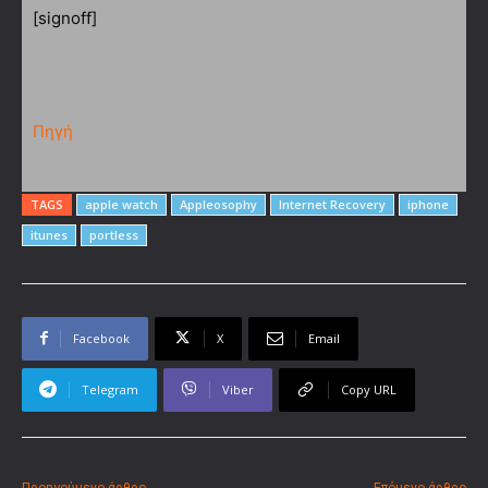
[signoff]
Πηγή
TAGS
apple watch
Appleosophy
Internet Recovery
iphone
itunes
portless
Facebook
X
Email
Telegram
Viber
Copy URL
Προηγούμενο άρθρο
Επόμενο άρθρο