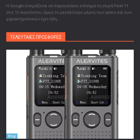
Η Google ετοιμάζεται να παρουσιάσει επίσημα τη σειρά Pixel 11
στις 12 Αυγούστου, όμως το μεγαλύτερο μέρος των specs και των
χαρακτηριστικών έχει ήδη...
ΤΕΛΕΥΤΑΙΕΣ ΠΡΟΣΦΟΡΕΣ
Blog