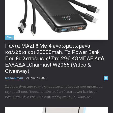
Blog
Πάντα ΜΑΖΙ!!! Με 4 ενσωματωμένα
καλώδια και 20000mah. Το Power Bank
Που θα λατρέψεις! Στα 29€ ΚΟΜΠΛΕ Από
ΕΛΛΑΔΑ…Charmast W2065 (Video &
Giveaway)
Unpackman
-
29 Ιουλίου 2026
0
Σίγουρα είναι από τα πιο απαραίτητα πράγματα που πρέπει να
έχεις μαζί σου. Προσωπικά λατρεύω τέτοια power banks με
ενσωματωμένα καλώδια γιατί πραγματικά μου λύνουν...