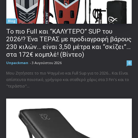
Blog
To πιο Full και “ΚΑΛΥΤΕΡΟ” SUP του
2026!? Ένα ΤΕΡΑΣ με προδιαγραφή βάρους
230 κιλών… είναι 3,50 μέτρα και “σκίζει”…
στα 172€ κομπλέ! (Βίντεο)
Unpackman
-
3 Αυγούστου 2026
0
Μου Ζητήσατε το πιο Ψαγμένο και Full Sup για το 2026... Και Είναι
απίστευτα ποιοτικό, γρήγορο και σταθερό χάρις στα 3 Fin's και το
"τεράστιο"...