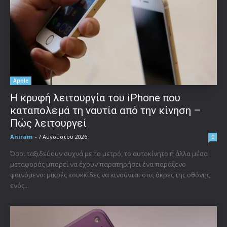
Apple
Η κρυφή λειτουργία του iPhone που
καταπολεμά τη ναυτία από την κίνηση –
Πώς λειτουργεί
Aniram
-
7 Αυγούστου 2026
0
Όσοι ταξιδεύουν συχνά με το μετρό, το αυτοκίνητο ή άλλα μέσα
μεταφοράς μπορεί να έχουν παρατηρήσει ένα παράξενο
φαινόμενο: μικρές κουκκίδες να κινούνται στις άκρες της οθόνης
ενός...