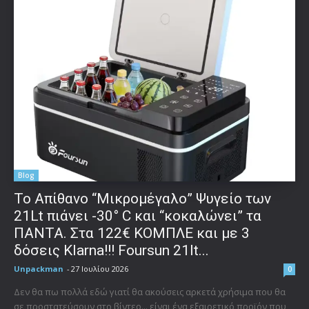
Blog
Το Απίθανο “Μικρομέγαλο” Ψυγείο των
21Lt πιάνει -30° C και “κοκαλώνει” τα
ΠΑΝΤΑ. Στα 122€ ΚΟΜΠΛΕ και με 3
δόσεις Klarna!!! Foursun 21lt...
Unpackman
-
27 Ιουλίου 2026
0
Δεν θα πω πολλά εδώ γιατί θα ακούσεις αρκετά χρήσιμα που θα
σε προστατεύσουν στο βίντεο... είναι ένα εξαιρετικό προϊόν που