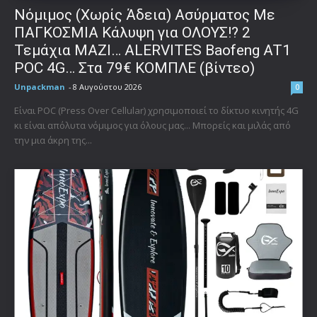
Νόμιμος (Χωρίς Άδεια) Ασύρματος Με
ΠΑΓΚΟΣΜΙΑ Κάλυψη για ΟΛΟΥΣ!? 2
Τεμάχια ΜΑΖΙ… ALERVITES Baofeng AT1
POC 4G… Στα 79€ ΚΟΜΠΛΕ (βίντεο)
Unpackman
-
8 Αυγούστου 2026
0
Είναι POC (Press Over Cellular) χρησιμοποιεί το δίκτυο κινητής 4G
κι είναι απόλυτα νόμιμος για όλους μας... Μπορείς και μιλάς από
την μια άκρη της...